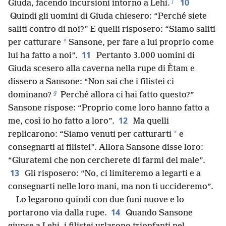
f
10
Giuda, facendo incursioni intorno a Lehi.
Quindi gli uomini di Giuda chiesero: “Perché siete
saliti contro di noi?” E quelli risposero: “Siamo saliti
*
per catturare
Sansone, per fare a lui proprio come
11
lui ha fatto a noi”.
Pertanto 3.000 uomini di
Giuda scesero alla caverna nella rupe di Ètam e
dissero a Sansone: “Non sai che i filistei ci
g
dominano?
Perché allora ci hai fatto questo?”
Sansone rispose: “Proprio come loro hanno fatto a
12
me, così io ho fatto a loro”.
Ma quelli
*
replicarono: “Siamo venuti per catturarti
e
consegnarti ai filistei”. Allora Sansone disse loro:
“Giuratemi che non cercherete di farmi del male”.
13
Gli risposero: “No, ci limiteremo a legarti e a
consegnarti nelle loro mani, ma non ti uccideremo”.
Lo legarono quindi con due funi nuove e lo
14
portarono via dalla rupe.
Quando Sansone