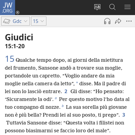
JW.ORG
Accedi
(apre
Modificare
Cerca
MO
una
la
in
ME
Gdc
15
nuova
lingua
JW.ORG
finestra)
del
Giudici
sito
15:1-20
15
Qualche tempo dopo, ai giorni della mietitura
del frumento, Sansone andò a trovare sua moglie,
portandole un capretto. “Voglio andare da mia
*
moglie nella camera da letto”,
disse. Ma il padre di
2
lei non lo lasciò entrare.
Gli disse: “Ho pensato:
a
‘Sicuramente la odi’.
Per questo motivo l’ho data al
b
tuo compagno di nozze.
La sua sorella più giovane
3
non è più bella? Prendi lei al suo posto, ti prego”.
Tuttavia Sansone disse: “Questa volta i filistei non
possono biasimarmi se faccio loro del male”.