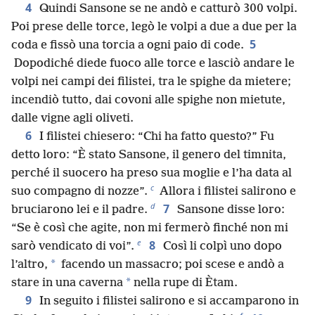
4
Quindi Sansone se ne andò e catturò 300 volpi.
Poi prese delle torce, legò le volpi a due a due per la
5
coda e fissò una torcia a ogni paio di code.
Dopodiché diede fuoco alle torce e lasciò andare le
volpi nei campi dei filistei, tra le spighe da mietere;
incendiò tutto, dai covoni alle spighe non mietute,
dalle vigne agli oliveti.
6
I filistei chiesero: “Chi ha fatto questo?” Fu
detto loro: “È stato Sansone, il genero del timnita,
perché il suocero ha preso sua moglie e l’ha data al
c
suo compagno di nozze”.
Allora i filistei salirono e
d
7
bruciarono lei e il padre.
Sansone disse loro:
“Se è così che agite, non mi fermerò finché non mi
e
8
sarò vendicato di voi”.
Così li colpì uno dopo
*
l’altro,
facendo un massacro; poi scese e andò a
*
stare in una caverna
nella rupe di Ètam.
9
In seguito i filistei salirono e si accamparono in