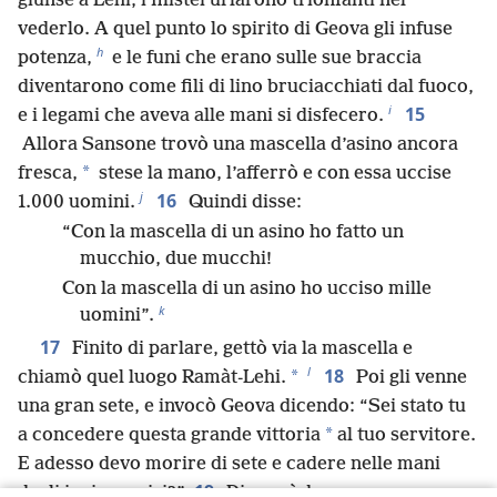
giunse a Lehi, i filistei urlarono trionfanti nel
vederlo. A quel punto lo spirito di Geova gli infuse
h
potenza,
e le funi che erano sulle sue braccia
diventarono come fili di lino bruciacchiati dal fuoco,
i
15
e i legami che aveva alle mani si disfecero.
Allora Sansone trovò una mascella d’asino ancora
*
fresca,
stese la mano, l’afferrò e con essa uccise
j
16
1.000 uomini.
Quindi disse:
“Con la mascella di un asino ho fatto un
mucchio, due mucchi!
Con la mascella di un asino ho ucciso mille
k
uomini”.
17
Finito di parlare, gettò via la mascella e
l
18
*
chiamò quel luogo Ramàt-Lehi.
Poi gli venne
una gran sete, e invocò Geova dicendo: “Sei stato tu
*
a concedere questa grande vittoria
al tuo servitore.
E adesso devo morire di sete e cadere nelle mani
19
degli incirconcisi?”
Dio aprì dunque una