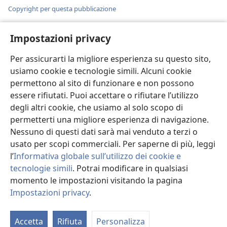
Copyright per questa pubblicazione
Copyright
©
2026
Watch Tower Bible and Tract Society of
Pennsylvania.
Impostazioni privacy
CONDIZIONI D’USO
|
INFORMATIVA SULLA PRIVACY
|
IMPOSTAZIONI PRIVACY
Per assicurarti la migliore esperienza su questo sito,
usiamo cookie e tecnologie simili. Alcuni cookie
permettono al sito di funzionare e non possono
essere rifiutati. Puoi accettare o rifiutare l’utilizzo
degli altri cookie, che usiamo al solo scopo di
permetterti una migliore esperienza di navigazione.
Nessuno di questi dati sarà mai venduto a terzi o
usato per scopi commerciali. Per saperne di più, leggi
l’
Informativa globale sull’utilizzo dei cookie e
tecnologie simili
. Potrai modificare in qualsiasi
momento le impostazioni visitando la pagina
Impostazioni privacy
.
Ri
di
Accetta
Rifiuta
Personalizza
st