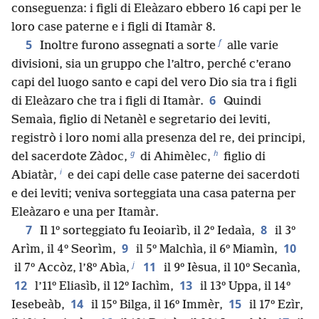
conseguenza: i figli di Eleàzaro ebbero 16 capi per le
loro case paterne e i figli di Itamàr 8.
f
5
Inoltre furono assegnati a sorte
alle varie
divisioni, sia un gruppo che l’altro, perché c’erano
capi del luogo santo e capi del vero Dio sia tra i figli
6
di Eleàzaro che tra i figli di Itamàr.
Quindi
Semaìa, figlio di Netanèl e segretario dei leviti,
registrò i loro nomi alla presenza del re, dei principi,
g
h
del sacerdote Zàdoc,
di Ahimèlec,
figlio di
i
Abiatàr,
e dei capi delle case paterne dei sacerdoti
e dei leviti; veniva sorteggiata una casa paterna per
Eleàzaro e una per Itamàr.
7
8
Il 1º sorteggiato fu Ieoiarìb, il 2º Iedaìa,
il 3º
9
10
Arìm, il 4º Seorìm,
il 5º Malchìa, il 6º Miamìn,
j
11
il 7º Accòz, l’8º Abìa,
il 9º Ièsua, il 10º Secanìa,
12
13
l’11º Eliasìb, il 12º Iachìm,
il 13º Uppa, il 14º
14
15
Iesebeàb,
il 15º Bilga, il 16º Immèr,
il 17º Ezìr,