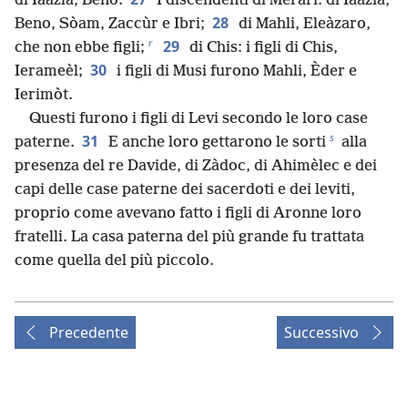
di Iaazìa, Beno.
I discendenti di Meràri: di Iaazìa,
28
Beno, Sòam, Zaccùr e Ibri;
di Mahli, Eleàzaro,
r
29
che non ebbe figli;
di Chis: i figli di Chis,
30
Ierameèl;
i figli di Musi furono Mahli, Èder e
Ierimòt.
Questi furono i figli di Levi secondo le loro case
s
31
paterne.
E anche loro gettarono le sorti
alla
presenza del re Davide, di Zàdoc, di Ahimèlec e dei
capi delle case paterne dei sacerdoti e dei leviti,
proprio come avevano fatto i figli di Aronne loro
fratelli. La casa paterna del più grande fu trattata
come quella del più piccolo.
Precedente
Successivo