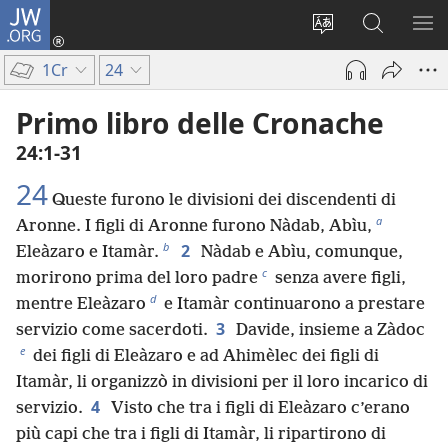
JW.ORG
Accedi
(apre
Modificare
Cerca
MO
una
la
in
ME
1Cr
24
nuova
lingua
JW.ORG
finestra)
del
Primo libro delle Cronache
sito
24:1-31
24
Queste furono le divisioni dei discendenti di
a
Aronne. I figli di Aronne furono Nàdab, Abìu,
b
2
Eleàzaro e Itamàr.
Nàdab e Abìu, comunque,
c
morirono prima del loro padre
senza avere figli,
d
mentre Eleàzaro
e Itamàr continuarono a prestare
3
servizio come sacerdoti.
Davide, insieme a Zàdoc
e
dei figli di Eleàzaro e ad Ahimèlec dei figli di
Itamàr, li organizzò in divisioni per il loro incarico di
4
servizio.
Visto che tra i figli di Eleàzaro c’erano
più capi che tra i figli di Itamàr, li ripartirono di