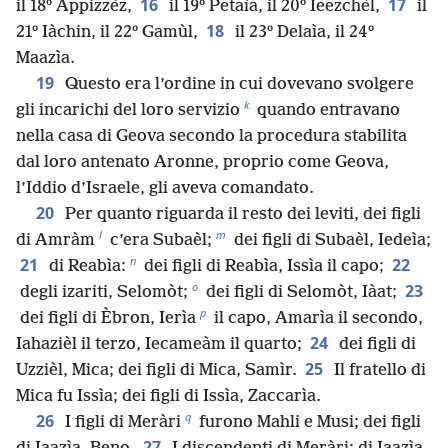
16
17
il 18º Appizzèz,
il 19º Petaìa, il 20º Ieezchèl,
il
18
21º Iàchin, il 22º Gamùl,
il 23º Delaìa, il 24º
Maazìa.
19
Questo era l’ordine in cui dovevano svolgere
k
gli incarichi del loro servizio
quando entravano
nella casa di Geova secondo la procedura stabilita
dal loro antenato Aronne, proprio come Geova,
l’Iddio d’Israele, gli aveva comandato.
20
Per quanto riguarda il resto dei leviti, dei figli
l
m
di Amràm
c’era Subaèl;
dei figli di Subaèl, Iedeìa;
n
21
22
di Reabìa:
dei figli di Reabìa, Issìa il capo;
o
23
degli izariti, Selomòt;
dei figli di Selomòt, Iàat;
p
dei figli di Èbron, Ierìa
il capo, Amarìa il secondo,
24
Iahazièl il terzo, Iecameàm il quarto;
dei figli di
25
Uzzièl, Mica; dei figli di Mica, Samìr.
Il fratello di
Mica fu Issìa; dei figli di Issìa, Zaccarìa.
q
26
I figli di Meràri
furono Mahli e Musi; dei figli
27