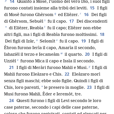
p
14
Quanto a Mosè, l’uomo del vero Dio, i suoi figli
15
furono contati insieme alla tribù dei leviti.
I figli
q
r
16
di Mosè furono Ghèrsom
ed Elièzer.
Dei figli
s
17
di Ghèrsom, Sebuèl
fu il capo.
Dei discendenti
t
*
di Elièzer, Reabìa
fu il capo; Elièzer non ebbe
18
altri figli, ma i figli di Reabìa furono moltissimi.
u
v
19
Dei figli di Izàr,
Selomìt
fu il capo.
I figli di
Èbron furono Ierìa il capo, Amarìa il secondo,
w
20
Iahazièl il terzo e Iecameàm
il quarto.
I figli di
x
Uzzièl
furono Mica il capo e Issìa il secondo.
y
21
I figli di Meràri furono Mahli e Musi.
I figli di
22
Mahli furono Eleàzaro e Chis.
Eleàzaro morì
senza figli maschi; ebbe solo figlie. Quindi i figli di
23
*
Chis, loro parenti,
le presero in moglie.
I figli di
Musi furono Mahli, Èder e Ieremòt, tre.
24
Questi furono i figli di Levi secondo le loro
case paterne, secondo i capi delle case paterne,