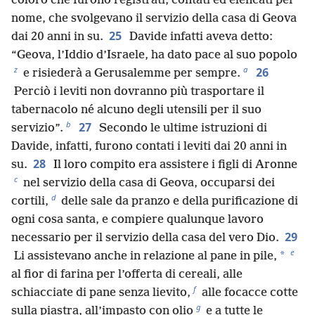
coloro che furono registrati, contati ed elencati per
nome, che svolgevano il servizio della casa di Geova
25
dai 20 anni in su.
Davide infatti aveva detto:
“Geova, l’Iddio d’Israele, ha dato pace al suo popolo
z
a
26
e risiederà a Gerusalemme per sempre.
Perciò i leviti non dovranno più trasportare il
tabernacolo né alcuno degli utensili per il suo
b
27
servizio”.
Secondo le ultime istruzioni di
Davide, infatti, furono contati i leviti dai 20 anni in
28
su.
Il loro compito era assistere i figli di Aronne
c
nel servizio della casa di Geova, occuparsi dei
d
cortili,
delle sale da pranzo e della purificazione di
ogni cosa santa, e compiere qualunque lavoro
29
necessario per il servizio della casa del vero Dio.
e
*
Li assistevano anche in relazione al pane in pile,
al fior di farina per l’offerta di cereali, alle
f
schiacciate di pane senza lievito,
alle focacce cotte
g
sulla piastra, all’impasto con olio
e a tutte le