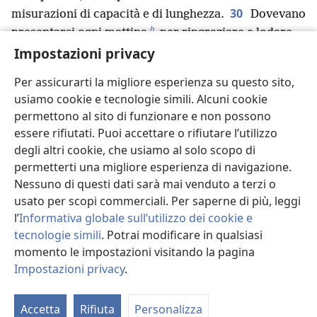
30
misurazioni di capacità e di lunghezza.
Dovevano
h
presentarsi ogni mattina
per ringraziare e lodare
i
31
Impostazioni privacy
Geova, e fare lo stesso la sera.
Prestavano il
j
loro aiuto ogni volta che nei Sabati,
nelle lune
Per assicurarti la migliore esperienza su questo sito,
k
l
nuove
e nei periodi festivi
venivano offerti
usiamo cookie e tecnologie simili. Alcuni cookie
olocausti a Geova, secondo il numero prescritto
permettono al sito di funzionare e non possono
dalle relative regole; facevano questo di continuo
essere rifiutati. Puoi accettare o rifiutare l’utilizzo
32
davanti a Geova.
Inoltre assolvevano le loro
degli altri cookie, che usiamo al solo scopo di
responsabilità in relazione alla tenda dell’incontro,
permetterti una migliore esperienza di navigazione.
al luogo santo e ai figli di Aronne loro fratelli per il
Nessuno di questi dati sarà mai venduto a terzi o
servizio della casa di Geova.
usato per scopi commerciali. Per saperne di più, leggi
l’
Informativa globale sull’utilizzo dei cookie e
tecnologie simili
. Potrai modificare in qualsiasi
momento le impostazioni visitando la pagina
Precedente
Successivo
Impostazioni privacy
.
Ri
di
Accetta
Rifiuta
Personalizza
st