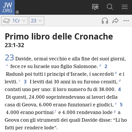
JW.ORG
Accedi
(apre
Modificare
Cerca
MO
una
la
in
ME
1Cr
23
nuova
lingua
JW.ORG
finestra)
del
Primo libro delle Cronache
sito
23:1-32
23
Davide, ormai vecchio e alla fine dei suoi giorni,
a
2
*
fece re su Israele suo figlio Salomone.
b
Radunò poi tutti i principi d’Israele, i sacerdoti
e i
c
d
3
leviti.
I leviti dai 30 anni in su furono censiti,
4
contati uno per uno: il loro numero fu di 38.000.
Di questi, 24.000 soprintendevano ai lavori della
e
5
casa di Geova, 6.000 erano funzionari e giudici,
f
g
4.000 erano portinai
e 4.000 rendevano lode
a
Geova con gli strumenti dei quali Davide disse: “Li ho
fatti per rendere lode”.