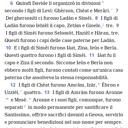
h
6
Quindi Davide li organizzò in divisioni
i
7
secondo i figli di Levi: Ghèrson, Chèat e Meràri.
8
Dei ghersoniti ci furono Ladàn e Simèi.
I figli di
j
9
Ladàn furono Iehièl il capo, Zetàm e Gioele,
tre.
I figli di Simèi furono Selomòt, Hazièl e Hàran, tre.
Questi furono i capi delle case paterne per Ladàn.
10
E i figli di Simèi furono Iàat, Zina, Ieùs e Berìa.
11
Questi quattro furono i figli di Simèi.
Iàat fu il
capo e Ziza il secondo. Siccome Ieùs e Berìa non
ebbero molti figli, furono contati come un’unica casa
paterna che assolveva la stessa responsabilità.
k
12
I figli di Chèat furono Amràm, Izàr,
Èbron e
l
13
Uzzièl,
quattro.
I figli di Amràm furono Aronne
m
n
e Mosè.
Aronne e i suoi figli, comunque, furono
o
separati
in modo permanente per santificare il
Santissimo, offrire sacrifici davanti a Geova, servirlo
e pronunciare benedizioni nel suo nome per sempre.