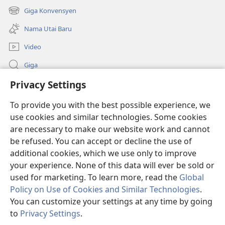
new
Giga Konvensyen
(opens
window)
new
Nama Utai Baru
window)
Video
Giga
Privacy Settings
Penerang Global
To provide you with the best possible experience, we
Duit Pemeri
(opens
use cookies and similar technologies. Some cookies
new
are necessary to make our website work and cannot
window)
Watchtower LIBRARI ONLINE
be refused. You can accept or decline the use of
(opens
new
additional cookies, which we use only to improve
®
JW Hub
window)
(opens
your experience. None of this data will ever be sold or
new
used for marketing. To learn more, read the
Global
window)
Policy on Use of Cookies and Similar Technologies
.
You can customize your settings at any time by going
Copyright
© 2026 Watch Tower Bible and Tract Society of Pennsylvania.
to
Privacy Settings
.
SYARAT NGENA
|
POLISI PENERANG DIRI
|
PRIVACY SETTINGS