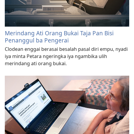
Merindang Ati Orang Bukai Taja Pan Bisi
Penanggul ba Pengerai
Clodean enggai berasai besalah pasal diri empu, nyadi
iya minta Petara ngeringka iya ngambika ulih
merindang ati orang bukai.