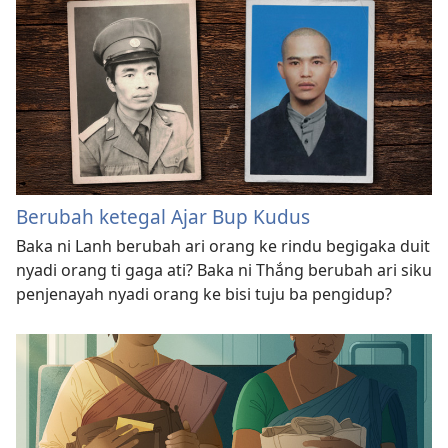
Berubah ketegal Ajar Bup Kudus
Baka ni Lanh berubah ari orang ke rindu begigaka duit
nyadi orang ti gaga ati? Baka ni Thắng berubah ari siku
penjenayah nyadi orang ke bisi tuju ba pengidup?