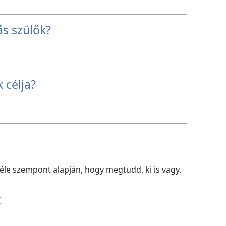
s szülők?
 célja?
éle szempont alapján, hogy megtudd, ki is vagy.
t