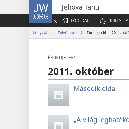
JW.ORG
Jehova Tanúi
FŐOLDAL
BIBLIAI T
Könyvtár
Folyóiratok
Ébredjetek! | 2011. okt
ÉBREDJETEK!
2011. október
Második oldal
„A világ leghaté