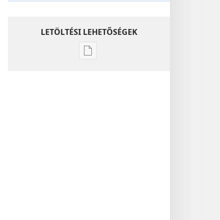
LETÖLTÉSI LEHETŐSÉGEK
Kiadványok
letöltési
lehetőségei
ÉBREDJETEK!
2011.
október