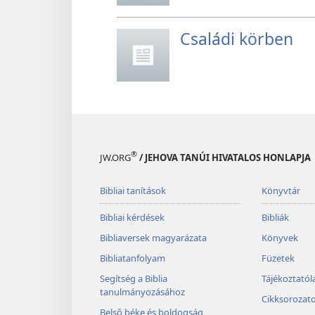
Családi körben
®
JW.ORG
/ JEHOVA TANÚI HIVATALOS HONLAPJA
Bibliai tanítások
Könyvtár
Bibliai kérdések
Bibliák
Bibliaversek magyarázata
Könyvek
Bibliatanfolyam
Füzetek
Segítség a Biblia
Tájékoztató
tanulmányozásához
Cikksorozat
Belső béke és boldogság