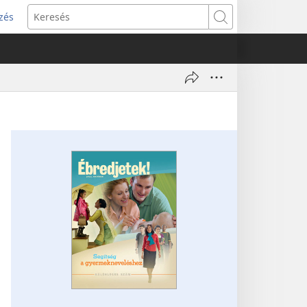
zés
s
Keresés
w)