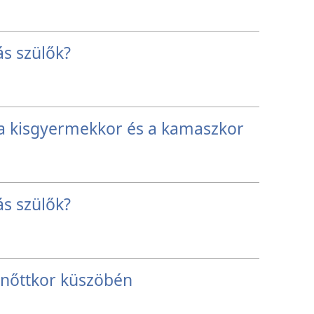
s szülők?
 kisgyermekkor és a kamaszkor
s szülők?
lnőttkor küszöbén