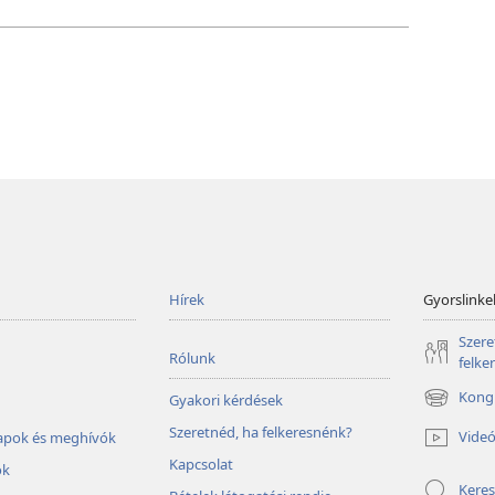
Hírek
Gyorslinke
Szere
Rólunk
felke
Kongr
Gyakori kérdések
(opens
new
Szeretnéd, ha felkeresnénk?
Vide
lapok és meghívók
window)
Kapcsolat
ok
Keres