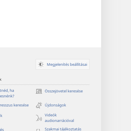
Megjelenítés beállításai
k
tnéd, ha
Összejövetel keresése
(opens
resnénk?
new
window)
esszus keresése
Újdonságok
Videók
ók
audionarrációval
Szakmai tájékoztatás
és