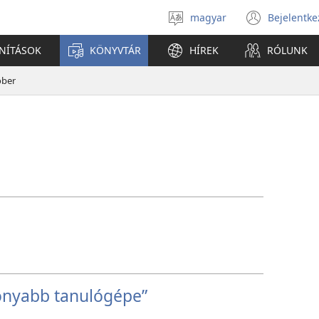
magyar
Bejelentke
Válassz
(open
nyelvet
new
ANÍTÁSOK
KÖNYVTÁR
HÍREK
RÓLUNK
windo
óber
konyabb tanulógépe”