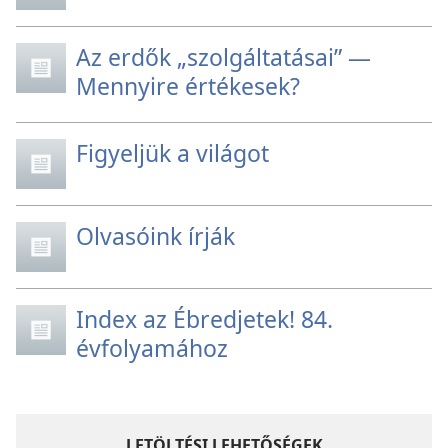
Az erdők „szolgáltatásai” —
Mennyire értékesek?
Figyeljük a világot
Olvasóink írják
Index az Ébredjetek! 84.
évfolyamához
LETÖLTÉSI LEHETŐSÉGEK