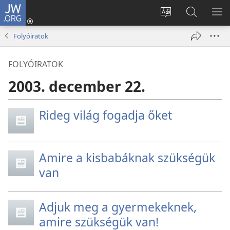
JW.ORG
Bejelentkezés
(opens
Oldal
Keresés
ME
new
nyelvének
a jw.org
ME
Folyóiratok
window)
megváltoztatás
honlapon
FOLYÓIRATOK
2003. december 22.
Rideg világ fogadja őket
Amire a kisbabáknak szükségük
van
Adjuk meg a gyermekeknek,
amire szükségük van!