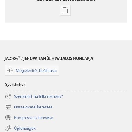
Kiadványok
letöltési
lehetőségei
FOLYÓIRATOK
2003.
december 22.
®
JW.ORG
/ JEHOVA TANÚI HIVATALOS HONLAPJA
Megjelenítés beállításai
Gyorslinkek
Szeretnéd, ha felkeresnénk?
Összejövetel keresése
(opens
new
Kongresszus keresése
(opens
window)
new
Újdonságok
window)