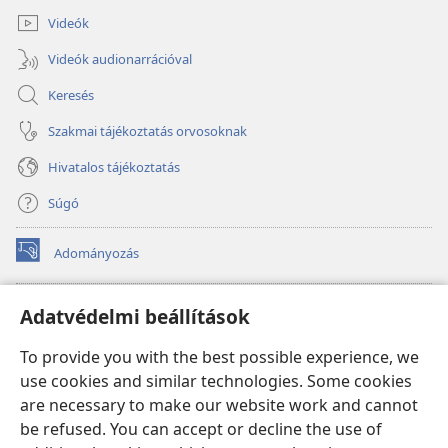
Videók
Videók audionarrációval
Keresés
Szakmai tájékoztatás orvosoknak
Hivatalos tájékoztatás
Súgó
Adományozás
(opens
new
window)
Őrtorony ONLINE KÖNYVTÁR
Adatvédelmi beállítások
(opens
new
®
JW Hub
To provide you with the best possible experience, we
window)
(opens
use cookies and similar technologies. Some cookies
new
®
JW Library
window)
are necessary to make our website work and cannot
be refused. You can accept or decline the use of
Watchtower Library