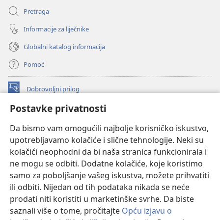
Pretraga
Informacije za liječnike
Globalni katalog informacija
Pomoć
Dobrovoljni prilog
(otvara
se
Postavke privatnosti
novi
INTERNETSKA BIBLIOTEKA Watchtower
(otvara
prozor)
Da bismo vam omogućili najbolje korisničko iskustvo,
se
®
JW Hub
upotrebljavamo kolačiće i slične tehnologije. Neki su
novi
(otvara
prozor)
kolačići neophodni da bi naša stranica funkcionirala i
se
®
JW Library
novi
ne mogu se odbiti. Dodatne kolačiće, koje koristimo
prozor)
samo za poboljšanje vašeg iskustva, možete prihvatiti
Watchtower Library
ili odbiti. Nijedan od tih podataka nikada se neće
prodati niti koristiti u marketinške svrhe. Da biste
saznali više o tome, pročitajte
Opću izjavu o