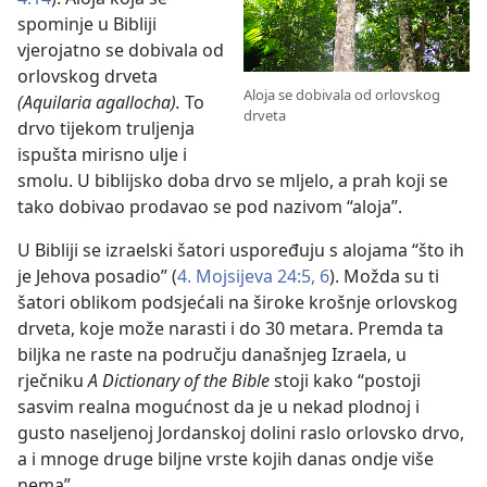
spominje u Bibliji
vjerojatno se dobivala od
orlovskog drveta
Aloja se dobivala od orlovskog
(Aquilaria agallocha).
To
drveta
drvo tijekom truljenja
ispušta mirisno ulje i
smolu. U biblijsko doba drvo se mljelo, a prah koji se
tako dobivao prodavao se pod nazivom “aloja”.
U Bibliji se izraelski šatori uspoređuju s alojama “što ih
je Jehova posadio” (
4. Mojsijeva 24:5, 6
). Možda su ti
šatori oblikom podsjećali na široke krošnje orlovskog
drveta, koje može narasti i do 30 metara. Premda ta
biljka ne raste na području današnjeg Izraela, u
rječniku
A Dictionary of the Bible
stoji kako “postoji
sasvim realna mogućnost da je u nekad plodnoj i
gusto naseljenoj Jordanskoj dolini raslo orlovsko drvo,
a i mnoge druge biljne vrste kojih danas ondje više
nema”.