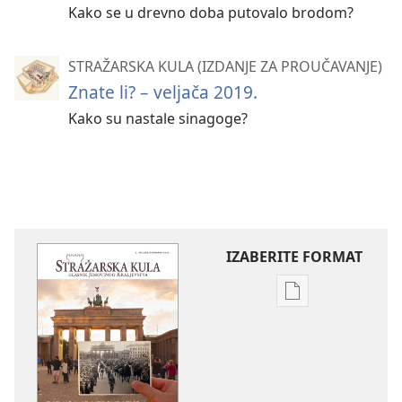
Kako se u drevno doba putovalo brodom?
STRAŽARSKA KULA (IZDANJE ZA PROUČAVANJE)
Znate li? – veljača 2019.
Kako su nastale sinagoge?
IZABERITE FORMAT
Postavke
preuzimanja
naših
izdanja
STRAŽARSKA