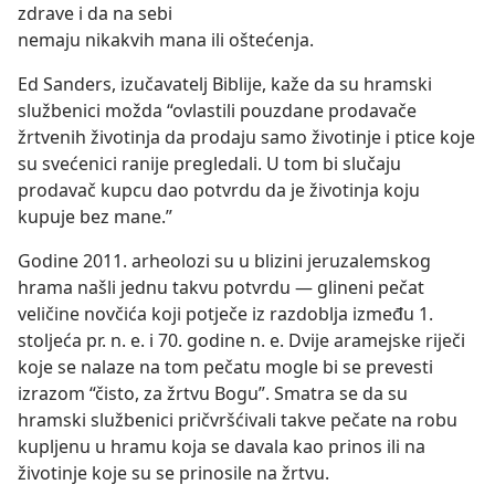
zdrave i da na sebi
nemaju nikakvih mana ili oštećenja.
Ed Sanders, izučavatelj Biblije, kaže da su hramski
službenici možda “ovlastili pouzdane prodavače
žrtvenih životinja da prodaju samo životinje i ptice koje
su svećenici ranije pregledali. U tom bi slučaju
prodavač kupcu dao potvrdu da je životinja koju
kupuje bez mane.”
Godine 2011. arheolozi su u blizini jeruzalemskog
hrama našli jednu takvu potvrdu — glineni pečat
veličine novčića koji potječe iz razdoblja između 1.
stoljeća pr. n. e. i 70. godine n. e. Dvije aramejske riječi
koje se nalaze na tom pečatu mogle bi se prevesti
izrazom “čisto, za žrtvu Bogu”. Smatra se da su
hramski službenici pričvršćivali takve pečate na robu
kupljenu u hramu koja se davala kao prinos ili na
životinje koje su se prinosile na žrtvu.