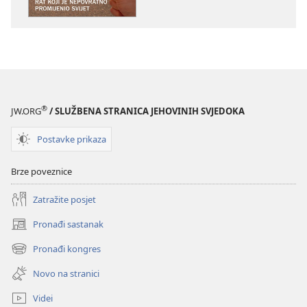
KULA
Rat
koji
je
nepovratno
promijenio
svijet
®
JW.ORG
/ SLUŽBENA STRANICA JEHOVINIH SVJEDOKA
Postavke prikaza
Brze poveznice
Zatražite posjet
Pronađi sastanak
(otvara
se
Pronađi kongres
(otvara
novi
se
prozor)
Novo na stranici
novi
prozor)
Videi