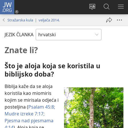
JW.ORG
Prijava
(otvara
Promijeni
JW.ORG
PO
se
jezik
|
IZ
Stražarska kula | veljača 2014.
novi
Pretraga
prozor)
JEZIK ČLANKA
Znate li?
Što je aloja koja se koristila u
biblijsko doba?
Biblija kaže da se aloja
koristila kao miomiris
kojim se mirisala odjeća i
posteljina (
Psalam 45:8;
Mudre izreke 7:17;
Pjesma nad pjesmama
4:14
). Aloja koja se