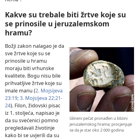
Kakve su trebale biti žrtve koje su
se prinosile u jeruzalemskom
hramu?
Božji zakon nalagao je da
sve žrtve koje su se
prinosile u hramu
moraju biti vrhunske
kvalitete. Bogu nisu bile
prihvatljive žrtve koje su
imale manu (
2. Mojsijeva
23:19;
3. Mojsijeva 22:21-
24
). Filon, židovski pisac
iz 1. stoljeća, napisao je
Glineni pečat pronađen u blizini
da su svećenici pomno
jeruzalemskog hrama; procjenjuje
pregledavali životinje
se da je star oko 2 000 godina
kako bi se uvjerili da su