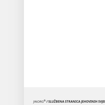
ČASOPISI
1. rujna
1983.
®
JW.ORG
/ SLUŽBENA STRANICA JEHOVINIH SVJ