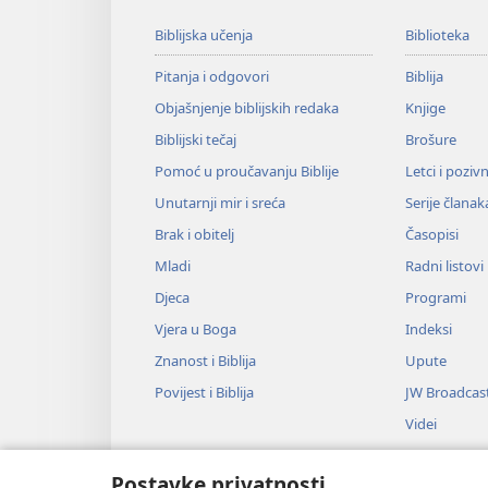
Biblijska učenja
Biblioteka
Pitanja i odgovori
Biblija
Objašnjenje biblijskih redaka
Knjige
Biblijski tečaj
Brošure
Pomoć u proučavanju Biblije
Letci i poziv
Unutarnji mir i sreća
Serije članak
Brak i obitelj
Časopisi
Mladi
Radni listovi
Djeca
Programi
Vjera u Boga
Indeksi
Znanost i Biblija
Upute
Povijest i Biblija
JW Broadcas
Videi
Glazba
Postavke privatnosti
Audiodrame