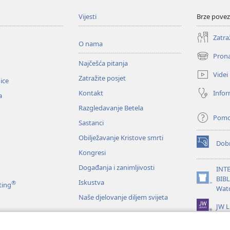
Vijesti
Brze povez
Zatra
O nama
Prona
(otvara
Najčešća pitanja
se
Videi
Zatražite posjet
novi
nice
prozor)
Infor
Kontakt
a
Razgledavanje Betela
Pom
Sastanci
Obilježavanje Kristove smrti
Dobr
(otvara
Kongresi
se
novi
Događanja i zanimljivosti
INT
prozor)
BIB
Iskustva
®
(otvara
ting
Wat
se
Naše djelovanje diljem svijeta
novi
JW L
prozor)