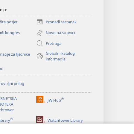
nice
žite posjet
Pronađi sastanak
(otvara
se
đi kongres
Novo na stranici
novi
prozor)
Pretraga
Globalni katalog
macije za liječnike
informacija
oć
ovoljni prilog
ERNETSKA
®
JW Hub
(otvara
LIOTEKA
se
chtower
novi
®
prozor)
ibrary
Watchtower Library