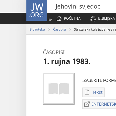
JW.ORG
Jehovini svjedoci
POČETNA
BIBLIJSKA
Biblioteka
Časopisi
Stražarska kula (izdanje za
ČASOPISI
1. rujna 1983.
IZABERITE FORM
Tekst
Postavke
preuzimanj
INTERNETSK
naših
izdanja