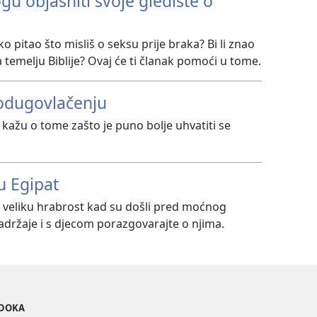
 objasniti svoje gledište o
ko pitao što misliš o seksu prije braka? Bi li znao
a temelju Biblije? Ovaj će ti članak pomoći u tome.
 odugovlačenju
 kažu o tome zašto je puno bolje uhvatiti se
u Egipat
u veliku hrabrost kad su došli pred moćnog
adržaje i s djecom porazgovarajte o njima.
EDOKA