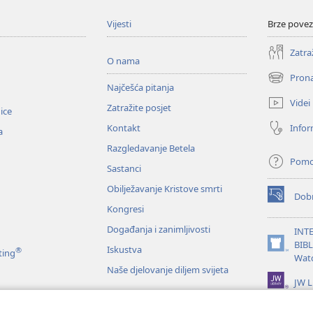
Vijesti
Brze povez
Zatra
O nama
Prona
(otvara
Najčešća pitanja
se
Videi
Zatražite posjet
novi
nice
prozor)
Infor
Kontakt
a
Razgledavanje Betela
Pom
Sastanci
Obilježavanje Kristove smrti
Dobr
(otvara
Kongresi
se
novi
Događanja i zanimljivosti
INT
prozor)
BIB
Iskustva
®
(otvara
ting
Wat
se
Naše djelovanje diljem svijeta
novi
JW L
prozor)