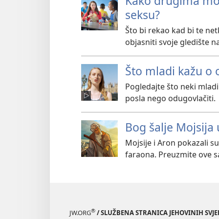
Kako drugima mogu
seksu?
Što bi rekao kad bi te net
objasniti svoje gledište n
Što mladi kažu o
Pogledajte što neki mladi
posla nego odugovlačiti.
Bog šalje Mojsija 
Mojsije i Aron pokazali s
faraona. Preuzmite ove s
®
JW.ORG
/ SLUŽBENA STRANICA JEHOVINIH SVJ