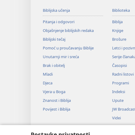
Biblijska učenja
Biblioteka
Pitanja i odgovori
Biblija
Objašnjenje biblijskih redaka
Knjige
Biblijski tečaj
Brošure
Pomoć u proučavanju Biblije
Letci i poziv
Unutarnji mir i sreća
Serije članak
Brak i obitelj
Časopisi
Mladi
Radni listovi
Djeca
Programi
Vjera u Boga
Indeksi
Znanost i Biblija
Upute
Povijest i Biblija
JW Broadcas
Videi
Glazba
Postavke privatnosti