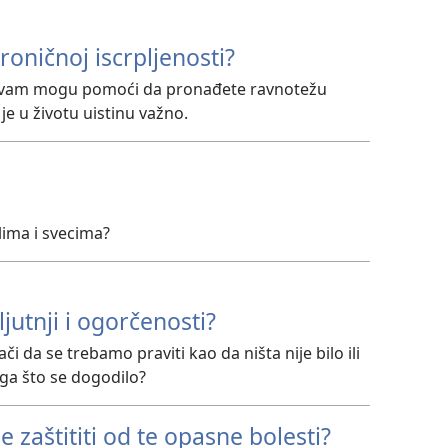
roničnoj iscrpljenosti?
ji vam mogu pomoći da pronađete ravnotežu
je u životu uistinu važno.
lima i svecima?
ljutnji i ogorčenosti?
či da se trebamo praviti kao da ništa nije bilo ili
oga što se dogodilo?
e zaštititi od te opasne bolesti?