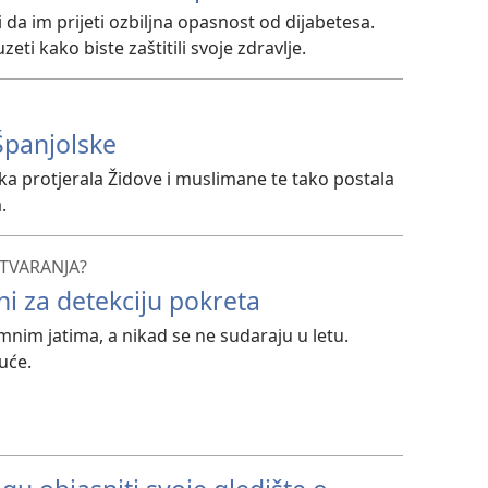
i da im prijeti ozbiljna opasnost od dijabetesa.
ti kako biste zaštitili svoje zdravlje.
Španjolske
ka protjerala Židove i muslimane te tako postala
.
STVARANJA?
i za detekciju pokreta
nim jatima, a nikad se ne sudaraju u letu.
uće.