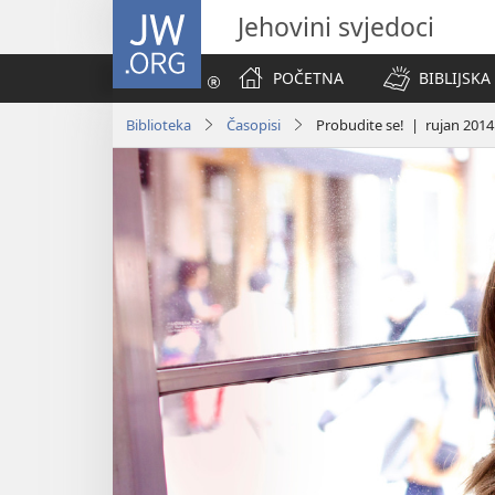
JW.ORG
Jehovini svjedoci
POČETNA
BIBLIJSKA
Biblioteka
Časopisi
Probudite se! | rujan 2014