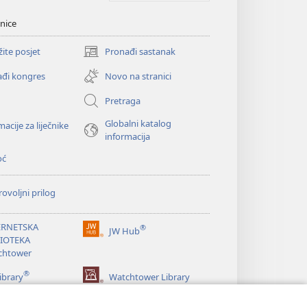
nice
žite posjet
Pronađi sastanak
(otvara
se
đi kongres
Novo na stranici
novi
prozor)
Pretraga
Globalni katalog
macije za liječnike
informacija
oć
ovoljni prilog
ERNETSKA
®
JW Hub
(otvara
LIOTEKA
se
chtower
novi
®
prozor)
ibrary
Watchtower Library