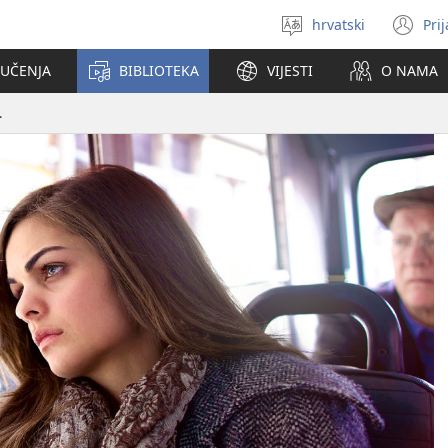
hrvatski
Pri
Izaberi
(o
jezik
se
 UČENJA
BIBLIOTEKA
VIJESTI
O NAMA
no
pr
.