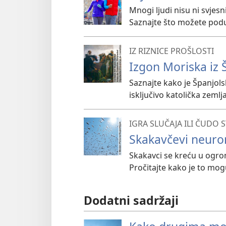
Mnogi ljudi nisu ni svjesn
Saznajte što možete poduze
IZ RIZNICE PROŠLOSTI
Izgon Moriska iz 
Saznajte kako je Španjols
isključivo katolička zemlja
IGRA SLUČAJA ILI ČUDO 
Skakavčevi neuron
Skakavci se kreću u ogrom
Pročitajte kako je to mog
Dodatni sadržaji