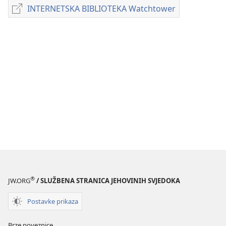
preuzimanja
INTERNETSKA BIBLIOTEKA Watchtower
INTERNETSKA
naših
BIBLIOTEKA
izdanja
Watchtower
ČASOPISI
8. srpnja
1994.
®
JW.ORG
/ SLUŽBENA STRANICA JEHOVINIH SVJEDOKA
Postavke prikaza
Brze poveznice