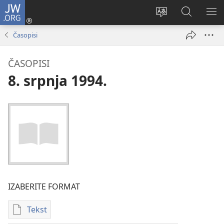
JW.ORG
Prijava
(otvara
Promijeni
JW.ORG
PO
se
jezik
|
IZ
Časopisi
novi
Pretraga
prozor)
ČASOPISI
8. srpnja 1994.
IZABERITE FORMAT
Tekst
Postavke