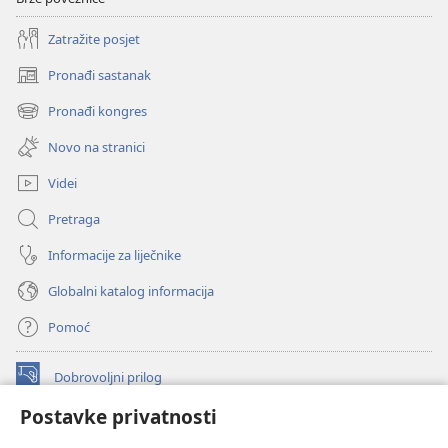
Zatražite posjet
Pronađi sastanak
(otvara
se
Pronađi kongres
(otvara
novi
se
prozor)
Novo na stranici
novi
prozor)
Videi
Pretraga
Informacije za liječnike
Globalni katalog informacija
Pomoć
Dobrovoljni prilog
(otvara
se
Postavke privatnosti
novi
INTERNETSKA BIBLIOTEKA Watchtower
(otvara
prozor)