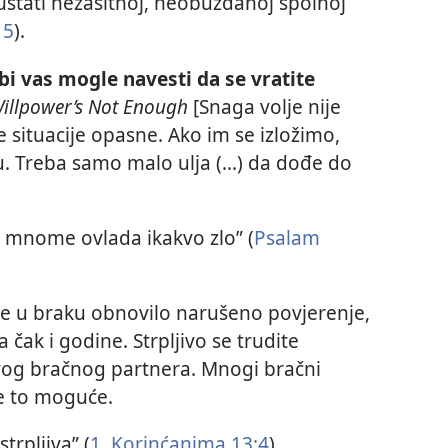
epuštati nezasitnoj, neobuzdanoj spolnoj
 5
).
 bi vas mogle navesti da se vratite
illpower’s Not Enough
[Snaga volje nije
e situacije opasne. Ako im se izložimo,
u. Treba samo malo ulja (...) da dođe do
 mnome ovlada ikakvo zlo” (
Psalam
se u braku obnovilo narušeno povjerenje,
čak i godine. Strpljivo se trudite
vog bračnog partnera. Mnogi bračni
je to moguće.
trpljiva” (
1. Korinćanima 13:4
).