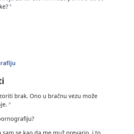
ke?
a
rafiju
ti
zoriti brak. Ono u bračnu vezu može
je.
b
pornografiju?
a sam se kao da me muž prevario, i to