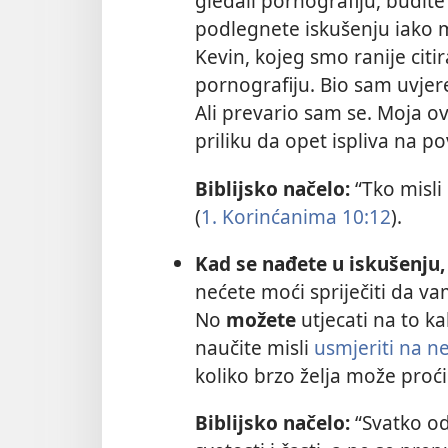
gledali pornografiju, budit
podlegnete iskušenju iako mi
Kevin, kojeg smo ranije citi
pornografiju. Bio sam uvjere
Ali prevario sam se. Moja ov
priliku da opet ispliva na po
Biblijsko načelo:
“Tko misli
(
1. Korinćanima 10:12
).
Kad se nađete u iskušenju,
nećete moći spriječiti da va
No
možete
utjecati na to k
naučite misli
usmjeriti na n
koliko brzo želja može proći
Biblijsko načelo:
“Svatko od 