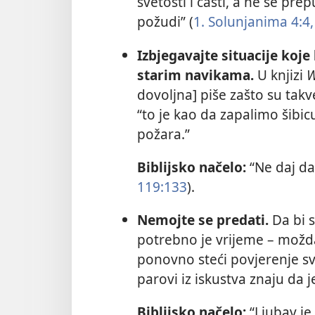
svetosti i časti, a ne se pr
požudi” (
1. Solunjanima 4:4,
Izbjegavajte situacije koje
starim navikama.
U knjizi
W
dovoljna] piše zašto su takv
“to je kao da zapalimo šibic
požara.”
Biblijsko načelo:
“Ne daj da
119:133
).
Nemojte se predati.
Da bi 
potrebno je vrijeme – možda 
ponovno steći povjerenje s
parovi iz iskustva znaju da 
Biblijsko načelo:
“Ljubav je s