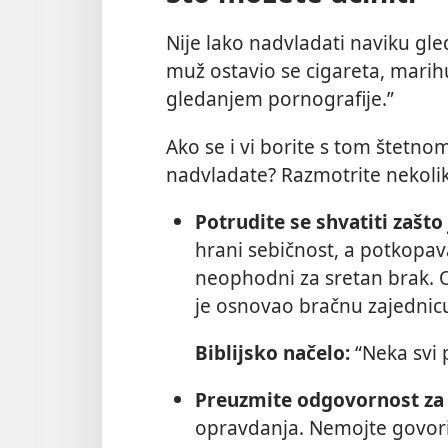
Nije lako nadvladati naviku gle
muž ostavio se cigareta, marihua
gledanjem pornografije.”
Ako se i vi borite s tom štetn
nadvladate? Razmotrite nekolik
Potrudite se shvatiti zašto
hrani sebičnost, a potkopava
neophodni za sretan brak. O
je osnovao bračnu zajednic
Biblijsko načelo:
“Neka svi 
Preuzmite odgovornost za 
opravdanja. Nemojte govorit