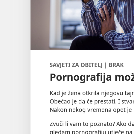
SAVJETI ZA OBITELJ | BRAK
Pornografija mož
Kad je žena otkrila njegovu taj
Obećao je da će prestati. I stv
Nakon nekog vremena opet je po
Zvuči li vam to poznato? Ako da
gledam pornografiju utječe na