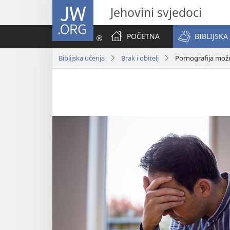
JW.ORG
Jehovini svjedoci
POČETNA
BIBLIJSKA
Biblijska učenja
Brak i obitelj
Pornografija može