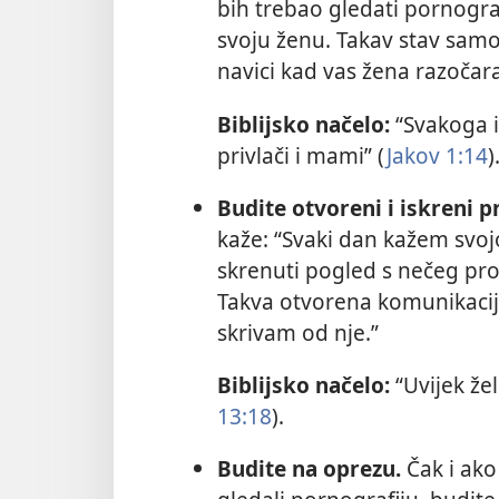
bih trebao gledati pornograf
svoju ženu. Takav stav samo
navici kad vas žena razočara
Biblijsko načelo:
“Svakoga 
privlači i mami” (
Jakov 1:14
)
Budite otvoreni i iskreni
kaže: “Svaki dan kažem svojo
skrenuti pogled s nečeg prov
Takva otvorena komunikacija 
skrivam od nje.”
Biblijsko načelo:
“Uvijek že
13:18
).
Budite na oprezu.
Čak i ako