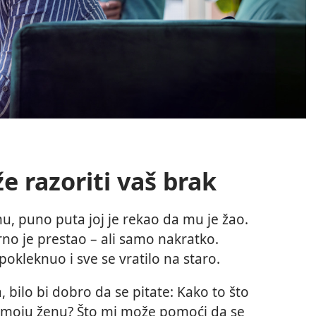
e razoriti vaš brak
nu, puno puta joj je rekao da mu je žao.
arno je prestao – ali samo nakratko.
kleknuo i sve se vratilo na staro.
, bilo bi dobro da se pitate: Kako to što
 moju ženu? Što mi može pomoći da se