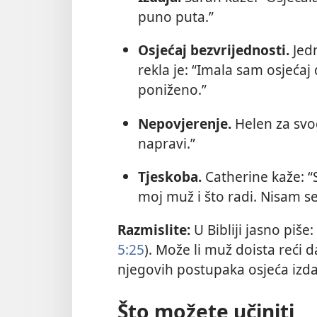
puno puta.”
Osjećaj bezvrijednosti.
Jedn
rekla je: “Imala sam osjećaj
poniženo.”
Nepovjerenje.
Helen za svo
napravi.”
Tjeskoba.
Catherine kaže: “
moj muž i što radi. Nisam se
Razmislite:
U Bibliji jasno piše:
5:25
). Može li muž doista reći 
njegovih postupaka osjeća izda
Što možete učiniti