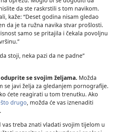
e na oprezu. Moglo bi se dogoditi da
slite da ste raskrstili s tom navikom.
rali, kaže: “Deset godina nisam gledao
n da je ta ružna navika stvar prošlosti.
isnost samo se pritajila i čekala povoljnu
vršinu.”
 da stoji, neka pazi da ne padne”
 oduprite se svojim željama.
Možda
m se javi želja za gledanjem pornografije.
ako ćete reagirati u tom trenutku. Ako
ešto drugo
, možda će vas iznenaditi
.
vas treba znati vladati svojim tijelom u