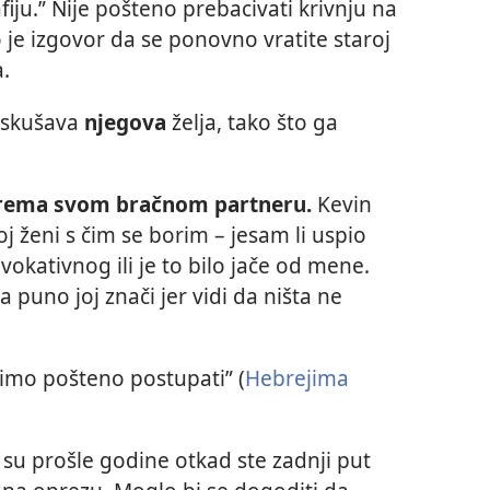
iju.” Nije pošteno prebacivati krivnju na
 je izgovor da se ponovno vratite staroj
.
iskušava
njegova
želja, tako što ga
.
 prema svom bračnom partneru.
Kevin
j ženi s čim se borim – jesam li uspio
okativnog ili je to bilo jače od mene.
puno joj znači jer vidi da ništa ne
limo pošteno postupati” (
Hebrejima
 su prošle godine otkad ste zadnji put