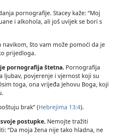
danja pornografije. Stacey kaže: “Moj
ne i alkohola, ali još uvijek se bori s
om navikom, što vam može pomoći da je
o prijedloga.
 je pornografija štetna.
Pornografija
 ljubav, povjerenje i vjernost koji su
sim toga, ona vrijeđa Jehovu Boga, koji
u.
poštuju brak” (
Hebrejima 13:4
).
svoje postupke.
Nemojte tražiti
i: “Da moja žena nije tako hladna, ne