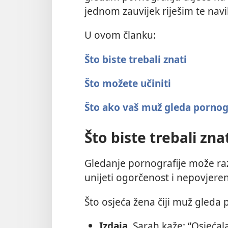
jednom zauvijek riješim te navi
U ovom članku:
Što biste trebali znati
Što možete učiniti
Što ako vaš muž gleda pornog
Što biste trebali zna
Gledanje pornografije može ra
unijeti ogorčenost i nepovjeren
Što osjeća žena čiji muž gleda 
Izdaja.
Sarah kaže: “Osjećal