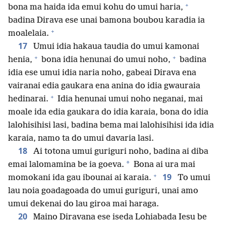
+
bona ma haida ida emui kohu do umui haria,
badina Dirava ese unai bamona boubou karadia ia
+
moalelaia.
17
Umui idia hakaua taudia do umui kamonai
+
+
henia,
bona idia henunai do umui noho,
badina
idia ese umui idia naria noho, gabeai Dirava ena
vairanai edia gaukara ena anina do idia gwauraia
+
hedinarai.
Idia henunai umui noho neganai, mai
moale ida edia gaukara do idia karaia, bona do idia
lalohisihisi lasi, badina bema mai lalohisihisi ida idia
karaia, namo ta do umui davaria lasi.
18
Ai totona umui guriguri noho, badina ai diba
*
emai lalomamina be ia goeva.
Bona ai ura mai
+
19
momokani ida gau ibounai ai karaia.
To umui
lau noia goadagoada do umui guriguri, unai amo
umui dekenai do lau giroa mai haraga.
20
Maino Diravana ese iseda Lohiabada Iesu be