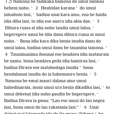
13
Namona be tadikaka bamona do umui lalokau
+
2
*
heheni noho.
Heabidae karana
do umui
+
laloaboio lasi,
badina unai kara amo, ena be haida
+
3
idia diba lasi, to idia ese aneru idia abia dae.
+
Dibura ruma ai idia noho taudia umui laloa,
hegeregere umui be idia danu dibura ruma ai umui
+
noho.
Bona idia kara dika henia taudia danu do
*
umui laloa, badina umui danu be tauanina tamona.
4
Taunimanima ibounai ese headava idia matauraia
+
be namo, bona headava geda idia hamiroa lasi,
*
badina Dirava ese matabodaga taudia
bona
+
5
heudahanai taudia do ia hahemaoro henia.
Namona be emui mauri dalana amo umui
+
hahedinaraia, moni umui ura henia dikadika lasi,
to
+
umui dekenai idia noho gaudia be hegeregere.
Badina Dirava ia gwau: “Lau ese umui do lau negea
+
6
lasi, bona umui do lau rakatania lasi.”
Unai