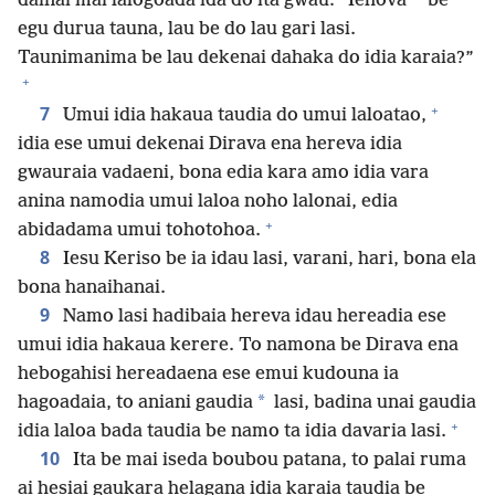
*
dainai mai lalogoada ida do ita gwau: “Iehova
be
egu durua tauna, lau be do lau gari lasi.
Taunimanima be lau dekenai dahaka do idia karaia?”
+
+
7
Umui idia hakaua taudia do umui laloatao,
idia ese umui dekenai Dirava ena hereva idia
gwauraia vadaeni, bona edia kara amo idia vara
anina namodia umui laloa noho lalonai, edia
+
abidadama umui tohotohoa.
8
Iesu Keriso be ia idau lasi, varani, hari, bona ela
bona hanaihanai.
9
Namo lasi hadibaia hereva idau hereadia ese
umui idia hakaua kerere. To namona be Dirava ena
hebogahisi hereadaena ese emui kudouna ia
*
hagoadaia, to aniani gaudia
lasi, badina unai gaudia
+
idia laloa bada taudia be namo ta idia davaria lasi.
10
Ita be mai iseda boubou patana, to palai ruma
ai hesiai gaukara helagana idia karaia taudia be