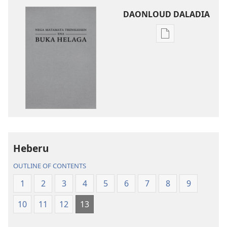
DAONLOUD DALADIA
Pablikeisen
oi
daonloud
ena
options
Nega
Matamata
Trensleisen
Ena
Heberu
Buka
Helaga
OUTLINE OF CONTENTS
(2013 Rivisen)
1
2
3
4
5
6
7
8
9
10
11
12
13