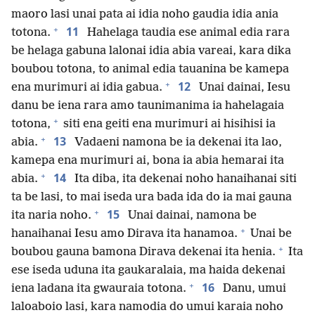
maoro lasi unai pata ai idia noho gaudia idia ania
+
11
totona.
Hahelaga taudia ese animal edia rara
be helaga gabuna lalonai idia abia vareai, kara dika
boubou totona, to animal edia tauanina be kamepa
+
12
ena murimuri ai idia gabua.
Unai dainai, Iesu
danu be iena rara amo taunimanima ia hahelagaia
+
totona,
siti ena geiti ena murimuri ai hisihisi ia
+
13
abia.
Vadaeni namona be ia dekenai ita lao,
kamepa ena murimuri ai, bona ia abia hemarai ita
+
14
abia.
Ita diba, ita dekenai noho hanaihanai siti
ta be lasi, to mai iseda ura bada ida do ia mai gauna
+
15
ita naria noho.
Unai dainai, namona be
+
hanaihanai Iesu amo Dirava ita hanamoa.
Unai be
+
boubou gauna bamona Dirava dekenai ita henia.
Ita
ese iseda uduna ita gaukaralaia, ma haida dekenai
+
16
iena ladana ita gwauraia totona.
Danu, umui
laloaboio lasi, kara namodia do umui karaia noho