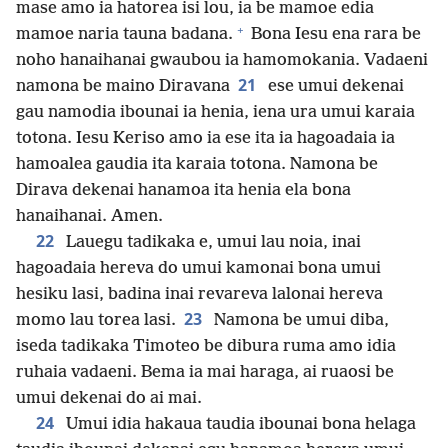
mase amo ia hatorea isi lou, ia be mamoe edia
+
mamoe naria tauna badana.
Bona Iesu ena rara be
noho hanaihanai gwaubou ia hamomokania. Vadaeni
21
namona be maino Diravana
ese umui dekenai
gau namodia ibounai ia henia, iena ura umui karaia
totona. Iesu Keriso amo ia ese ita ia hagoadaia ia
hamoalea gaudia ita karaia totona. Namona be
Dirava dekenai hanamoa ita henia ela bona
hanaihanai. Amen.
22
Lauegu tadikaka e, umui lau noia, inai
hagoadaia hereva do umui kamonai bona umui
hesiku lasi, badina inai revareva lalonai hereva
23
momo lau torea lasi.
Namona be umui diba,
iseda tadikaka Timoteo be dibura ruma amo idia
ruhaia vadaeni. Bema ia mai haraga, ai ruaosi be
umui dekenai do ai mai.
24
Umui idia hakaua taudia ibounai bona helaga