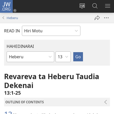
JW.ORG
Log
In
Change
JW.ORG
SH
(uindo
site
tahua
ME
Heberu
matamata
language
do
READ IN
ia
kehoa)
HAHEDINARAI
Karoa
Baibel
Bukadia
Revareva ta Heberu Taudia
Dekenai
13:1-25
OUTLINE OF CONTENTS