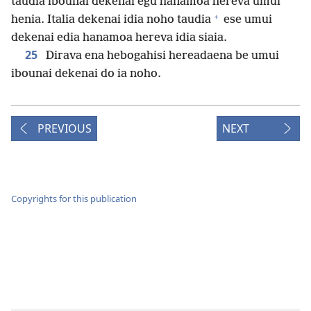
taudia ibounai dekenai egu hanamoa hereva umui
+
henia. Italia dekenai idia noho taudia
ese umui
dekenai edia hanamoa hereva idia siaia.
25
Dirava ena hebogahisi hereadaena be umui
ibounai dekenai do ia noho.
PREVIOUS
NEXT
Copyrights for this publication