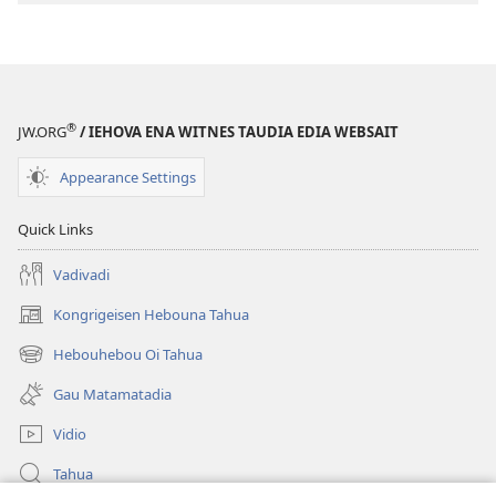
®
JW.ORG
/ IEHOVA ENA WITNES TAUDIA EDIA WEBSAIT
Appearance Settings
Quick Links
Vadivadi
Kongrigeisen Hebouna Tahua
(uindo
matamata
Hebouhebou Oi Tahua
(uindo
do
matamata
ia
Gau Matamatadia
do
kehoa)
ia
Vidio
kehoa)
Tahua