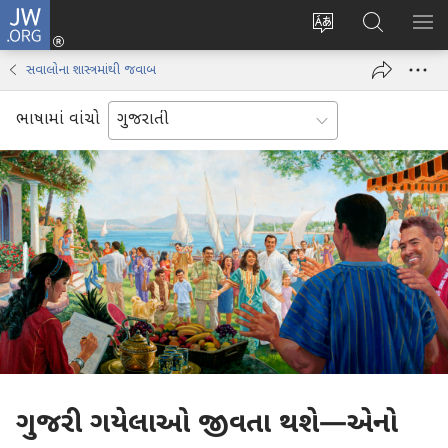
JW.ORG
લોગ
વેબ
JW.ORG
મેનુ
ઈન
સાઇટની
શોધો
બતા
(opens
સવાલોના શાસ્ત્રમાંથી જવાબ
ભાષા
new
બદલો
window)
ભાષામાં વાંચો
ગુજરી ગયેલાઓ જીવતા થશે—એનો