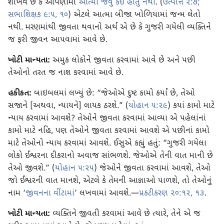
શીખવે છે કે આપણામાં
આત્મા જેવું કંઈ હોતું નથી
. (
ઉત્પત્તિ ૨:૭;
સભાશિક્ષક ૯:૫,
૧૦
) એટલે આત્મા બીજા ખોળિયામાં જન્મ લેતો
નથી. મરણમાંથી જીવતા થવાનો અર્થ એ છે કે ગુજરી ગયેલી વ્યક્તિને
જ ફરી જીવન આપવામાં આવે છે.
ખોટી માન્યતા:
અમુક લોકોને જીવતા કરવામાં આવે છે અને પછી
તેઓનો તરત જ નાશ કરવામાં આવે છે.
હકીકત:
બાઇબલમાં લખ્યું છે: “જેઓએ દુષ્ટ કામો કર્યાં છે, તેઓ
સજાને [અથવા, ન્યાયને] લાયક ઠરશે.” (
યોહાન ૫:૨૯
) કયાં કામો માટે
ન્યાય કરવામાં આવશે? તેઓને જીવતા કરવામાં આવ્યા એ પહેલાંનાં
કામો માટે નહિ, પણ તેઓને જીવતા કરવામાં આવશે એ પછીનાં કામો
માટે તેઓનો ન્યાય કરવામાં આવશે. ઈસુએ કહ્યું હતું: “ગુજરી ગયેલા
લોકો ઈશ્વરના દીકરાનો અવાજ સાંભળશે. જેઓએ તેની વાત માની છે
તેઓ જીવશે.” (
યોહાન ૫:૨૫
) જેઓને જીવતા કરવામાં આવશે, તેઓ
જો ઈશ્વરની વાત માનશે, એટલે કે તેમની આજ્ઞાઓ પાળશે, તો તેઓનું
નામ ‘
જીવનના વીંટામાં
’ લખવામાં આવશે.—
પ્રકટીકરણ ૨૦:૧૨, ૧૩
.
ખોટી માન્યતા:
વ્યક્તિને જીવતી કરવામાં આવે છે ત્યારે, તેને એ જ