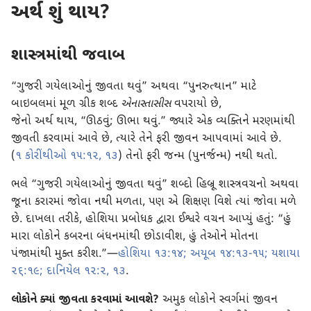
અર્થ શું થાય?
શાસ્ત્રમાંથી જવાબ
“ગુજરી ગયેલાઓનું જીવતા થવું” અથવા “પુનરુત્થાન” માટે
બાઇબલમાં મૂળ ગ્રીક શબ્દ
એનાસ્તાસીસ
વપરાયો છે,
જેનો અર્થ થાય, “ઊઠવું; ઊભા થવું.” જ્યારે એક વ્યક્તિને મરણમાંથી
જીવતી કરવામાં આવે છે, ત્યારે તેને ફરી જીવન આપવામાં આવે છે.
(
૧ કોરીંથીઓ ૧૫:૧૨, ૧૩
) તેનો ફરી જન્મ (પુનર્જન્મ) નથી થતો.
ભલે “ગુજરી ગયેલાઓનું જીવતા થવું” શબ્દો હિબ્રૂ શાસ્ત્રવચનો અથવા
જૂના કરારમાં જોવા નથી મળતા, પણ એ શિક્ષણ વિશે ત્યાં જોવા મળે
છે. દાખલા તરીકે, હોશિયા પ્રબોધક દ્વારા ઈશ્વરે વચન આપ્યું હતું: “હું
મારા લોકોને કબરના બંધનમાંથી છોડાવીશ, હું તેઓને મોતના
પંજામાંથી મુક્ત કરીશ.”—
હોશિયા ૧૩:૧૪;
અયૂબ ૧૪:૧૩-૧૫;
યશાયા
૨૬:૧૯;
દાનિયેલ ૧૨:૨,
૧૩
.
લોકોને ક્યાં જીવતા કરવામાં આવશે?
અમુક લોકોને સ્વર્ગમાં જીવન