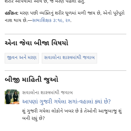
શરીર આપવામાં આવે છે, જે મરણ પહેલાં હતું.
હકીકત:
મરણ પછી વ્યક્તિનું શરીર ધૂળમાં મળી જાય છે, એનો પૂરેપૂરો
નાશ થાય છે.—
સભાશિક્ષક ૩:૧૯, ૨૦
.
એના જેવા બીજા વિષયો
જીવન અને મરણ
સવાલોના શાસ્ત્રમાંથી જવાબ
બીજી માહિતી જુઓ
સવાલોના શાસ્ત્રમાંથી જવાબ
આપણાં ગુજરી ગયેલા સગાં-વહાલાં ક્યાં છે?
શું ગુજરી ગયેલા લોકોને ખબર છે કે તેઓની આજુબાજુ શું
બની રહ્યું છે?