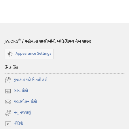
®
JW.ORG
/ યહોવાના સાક્ષીઓની ઑફિશિયલ વેબ સાઇટ
Appearance Settings
ક્વિક લિંક
મુલાકાત માટે વિનંતી કરો
સભા શોધો
(opens
new
મહાસંમેલન શોધો
(opens
window)
new
નવું નજરાણું
window)
વીડિયો