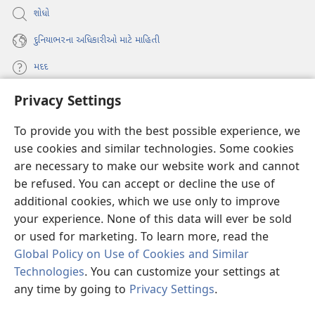
શોધો
દુનિયાભરના અધિકારીઓ માટે માહિતી
મદદ
Privacy Settings
દાન
(opens
new
To provide you with the best possible experience, we
window)
વોચટાવર ઓનલાઇન લાઇબ્રેરી
use cookies and similar technologies. Some cookies
(opens
are necessary to make our website work and cannot
new
®
JW Hub
window)
be refused. You can accept or decline the use of
(opens
new
additional cookies, which we use only to improve
JW લાઇબ્રેરી
window)
your experience. None of this data will ever be sold
or used for marketing. To learn more, read the
Global Policy on Use of Cookies and Similar
Technologies
. You can customize your settings at
Copyright
© 2026 Watch Tower Bible and Tract Society of Pennsylvania.
any time by going to
Privacy Settings
.
ઉપયોગ કરવા માટેની શરતો
|
પ્રાઇવસી પોલિસી
|
PRIVACY SETTINGS