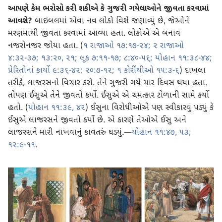
આપણે કેમ ભરોસો કરી શકીએ કે ગુજરી ગયેલાઓને જીવતા કરવામાં
આવશે?
બાઇબલમાં એવા નવ લોકો વિશે જણાવ્યું છે, જેઓને
મરણમાંથી જીવતા કરવામાં આવ્યા હતા. લોકોએ એ બનાવ
નજરોનજર જોયા હતા. (
૧ રાજાઓ ૧૭:૧૭-૨૪;
૨ રાજાઓ
૪:૩૨-૩૭;
૧૩:૨૦, ૨૧;
લૂક ૭:૧૧-૧૭;
૮:૪૦-૫૬;
યોહાન ૧૧:૩૮-૪૪;
પ્રેરિતોનાં કાર્યો ૯:૩૬-૪૨;
૨૦:૭-૧૨;
૧ કોરીંથીઓ ૧૫:૩-૬
) દાખલા
તરીકે, લાજરસનો વિચાર કરો. તેને ગુજરી ગયે ચાર દિવસ થયા હતા.
તોપણ ઈસુએ તેને જીવતો કર્યો. ઈસુએ એ ચમત્કાર ટોળાની સામે કર્યો
હતો. (
યોહાન ૧૧:૩૯,
૪૨
) ઈસુના વિરોધીઓએ પણ સ્વીકારવું પડ્યું કે
ઈસુએ લાજરસને જીવતો કર્યો છે. એ કારણે તેઓએ ઈસુ અને
લાજરસને મારી નાખવાનું કાવતરું ઘડ્યું.—
યોહાન ૧૧:૪૭,
૫૩;
૧૨:૯-૧૧
.