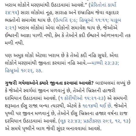
ખરાબ લોકોને મરણમાંથી ઉઠાડવામાં આવશે.” (
પ્રેરિતોનાં કાર્યો
૨૪:૧૫
) સારા લોકોમાં નૂહ, સારાહ અને ઇબ્રાહિમ જેવા વફાદાર
ભક્તોનો સમાવેશ થાય છે. (
ઉત્પત્તિ ૬:૯;
હિબ્રૂઓ ૧૧:૧૧;
યાકૂબ
૨:૨૧
) ખરાબ લોકોમાં એવા લોકોનો સમાવેશ થાય છે, જેઓએ
ઈશ્વરની આજ્ઞા પાળી નથી, કેમ કે તેઓને કદી ઈશ્વરને ઓળખવાની તક
મળી નથી.
પણ અમુક લોકો એટલા ખરાબ છે કે તેઓ કદી નહિ સુધરે. એવા
લોકોને મરણમાંથી જીવતા કરવામાં નહિ આવે.—
માથ્થી ૨૩:૩૩;
હિબ્રૂઓ ૧૦:૨૬, ૨૭
.
ગુજરી ગયેલાઓને ક્યારે જીવતા કરવામાં આવશે?
બાઇબલમાં લખ્યું છે
કે જેઓને સ્વર્ગમાં જીવન મળવાનું છે, તેઓને ખ્રિસ્તની હાજરી
દરમિયાન ઉઠાડવામાં આવશે. (
૧ કોરીંથીઓ ૧૫:૨૧-૨૩
) એ સમયની
શરૂઆત ઈસુ રાજા બન્યા ત્યારથી, એટલે કે
૧૯૧૪થી થઈ છે
. જેઓને
પૃથ્વી પર જીવન મળવાનું છે, તેઓને ઈસુ ખ્રિસ્તના હજાર વર્ષના રાજ
દરમિયાન ઉઠાડવામાં આવશે. (
લૂક ૨૩:૪૩;
પ્રકટીકરણ ૨૦:૬,
૧૨, ૧૩
)
એ સમયે પૃથ્વીને બાગ જેવી સુંદર બનાવવામાં આવશે.