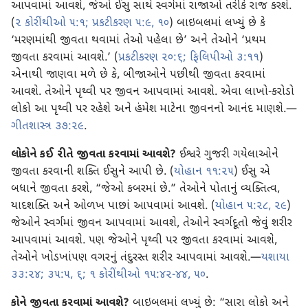
આપવામાં આવશે, જેઓ ઈસુ સાથે સ્વર્ગમાં રાજાઓ તરીકે રાજ કરશે.
(
૨ કોરીંથીઓ ૫:૧;
પ્રકટીકરણ ૫:૯, ૧૦
) બાઇબલમાં લખ્યું છે કે
‘મરણમાંથી જીવતા થવામાં તેઓ પહેલા છે’ અને તેઓને ‘પ્રથમ
જીવતા કરવામાં આવશે.’ (
પ્રકટીકરણ ૨૦:૬;
ફિલિપીઓ ૩:૧૧
)
એનાથી જાણવા મળે છે કે, બીજાઓને પછીથી જીવતા કરવામાં
આવશે. તેઓને પૃથ્વી પર જીવન આપવામાં આવશે. એવા લાખો-કરોડો
લોકો આ પૃથ્વી પર રહેશે અને હંમેશ માટેના જીવનનો આનંદ માણશે.—
ગીતશાસ્ત્ર ૩૭:૨૯
.
લોકોને કઈ રીતે જીવતા કરવામાં આવશે?
ઈશ્વરે ગુજરી ગયેલાઓને
જીવતા કરવાની શક્તિ ઈસુને આપી છે. (
યોહાન ૧૧:૨૫
) ઈસુ એ
બધાને જીવતા કરશે, “જેઓ કબરમાં છે.” તેઓને પોતાનું વ્યક્તિત્વ,
યાદશક્તિ અને ઓળખ પાછાં આપવામાં આવશે. (
યોહાન ૫:૨૮, ૨૯
)
જેઓને સ્વર્ગમાં જીવન આપવામાં આવશે, તેઓને સ્વર્ગદૂતો જેવું શરીર
આપવામાં આવશે. પણ જેઓને પૃથ્વી પર જીવતા કરવામાં આવશે,
તેઓને ખોડખાંપણ વગરનું તંદુરસ્ત શરીર આપવામાં આવશે.—
યશાયા
૩૩:૨૪;
૩૫:૫, ૬;
૧ કોરીંથીઓ ૧૫:૪૨-૪૪,
૫૦
.
કોને જીવતા કરવામાં આવશે?
બાઇબલમાં લખ્યું છે: “સારા લોકો અને