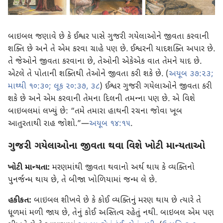
બાઇબલ જણાવે છે કે ઈશ્વર પાસે ગુજરી ગયેલાઓને જીવતા કરવાની
શક્તિ છે અને તે એમ કરવા ચાહે પણ છે. ઈશ્વરની યાદશક્તિ અપાર છે.
તે જેઓને જીવતા કરવાના છે, તેઓની એકેએક વાત તેમને યાદ છે.
એટલે તે પોતાની શક્તિથી તેઓને જીવતા કરી શકે છે. (
અયૂબ ૩૭:૨૩;
માથ્થી ૧૦:૩૦;
લૂક ૨૦:૩૭, ૩૮
) ઈશ્વર ગુજરી ગયેલાઓને જીવતા કરી
શકે છે અને એમ કરવાની તેમના દિલની તમન્‍ના પણ છે. એ વિશે
બાઇબલમાં લખ્યું છે: “તમે તમારા હાથની રચના જોવા ખૂબ
આતુરતાથી રાહ જોશો.”—
અયૂબ ૧૪:૧૫
.
ગુજરી ગયેલાઓના જીવતા થવા વિશે ખોટી માન્યતાઓ
ખોટી માન્યતા:
મરણમાંથી જીવતા થવાનો અર્થ થાય કે વ્યક્તિનો
પુનર્જન્મ થાય છે, તે બીજા ખોળિયામાં જન્મ લે છે.
હકીકત:
બાઇબલ શીખવે છે કે કોઈ વ્યક્તિનું મરણ થાય છે ત્યારે તે
ધૂળમાં મળી જાય છે, તેનું કોઈ અસ્તિત્વ રહેતું નથી. બાઇબલ એમ પણ