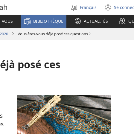
vah
Français
Se connec
Sélectionner
(ouvr
la
une
T VOUS
BIBLIOTHÈQUE
ACTUALITÉS
QU
langue
nouve
fenêt
2020
Vous êtes-​vous déjà posé ces questions ?
déjà posé ces
s
és