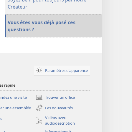
Créateur
Vous êtes-​vous déjà posé ces
questions ?
Paramètres d'apparence
ès rapide
dez une visite
Trouver un office
(ouvre
une
er une assemblée
Les nouveautés
nouvelle
fenêtre)
Vidéos avec
os
audiodescription
Informations à