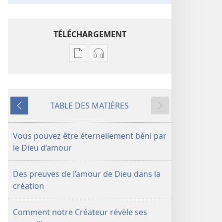
TÉLÉCHARGEMENT
Options
Options
de
de
téléchargement
téléchargement
des
des
TABLE DES MATIÈRES
publications
enregistrements
Précédent
Suivant
numériques
audio
LA
LA
Vous pouvez être éternellement béni par
TOUR
TOUR
le Dieu d’amour
DE
DE
GARDE
GARDE
Des preuves de l’amour de Dieu dans la
Soyez
Soyez
création
béni
béni
pour
pour
Comment notre Créateur révèle ses
toujours
toujours