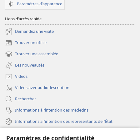
toujours
toujours
Paramètres d'apparence
par
par
le
le
Liens d'accès rapide
Dieu
Dieu
Demandez une visite
d’amour
d’amour
Trouver un office
(ouvre
une
Trouver une assemblée
(ouvre
nouvelle
une
fenêtre)
Les nouveautés
nouvelle
fenêtre)
Vidéos
Vidéos avec audiodescription
Rechercher
Informations à l’intention des médecins
Informations à l’intention des représentants de l’État
Aide
Paramètres de confidentialité