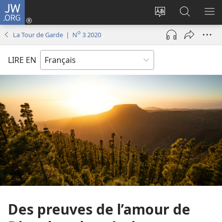
JW.ORG
Se
connecter
Changer
Recherch
AF
(ouvre
la
sur
LE
o
La Tour de Garde | N
3 2020
une
langue
JW.ORG
ME
nouvelle
du
LIRE EN
fenêtre)
site
Des preuves de l’amour de