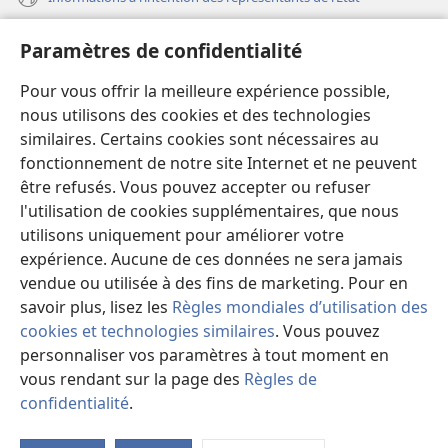
Aide
Paramètres de confidentialité
Dons
Pour vous offrir la meilleure expérience possible,
(ouvre
une
nous utilisons des cookies et des technologies
nouvelle
similaires. Certains cookies sont nécessaires au
Bibliothèque en ligne
(ouvre
fenêtre)
fonctionnement de notre site Internet et ne peuvent
une
®
JW Hub
être refusés. Vous pouvez accepter ou refuser
nouvelle
(ouvre
fenêtre)
l'utilisation de cookies supplémentaires, que nous
une
®
JW Library
nouvelle
utilisons uniquement pour améliorer votre
fenêtre)
expérience. Aucune de ces données ne sera jamais
Watchtower Library
vendue ou utilisée à des fins de marketing. Pour en
savoir plus, lisez les
Règles mondiales d’utilisation des
cookies et technologies similaires
. Vous pouvez
personnaliser vos paramètres à tout moment en
Copyright
© 2026 Watch Tower Bible and Tract Society of Pennsylvania.
vous rendant sur la page des
Règles de
CONDITIONS D’UTILISATION
|
RÈGLES DE CONFIDENTIALITÉ
|
confidentialité
.
PARAMÈTRES DE CONFIDENTIALITÉ