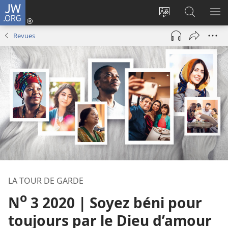
JW.ORG
Se
connecter
Changer
Recherch
AF
(ouvre
la
sur
LE
Revues
une
langue
JW.ORG
ME
nouvelle
du
fenêtre)
site
LA TOUR DE GARDE
o
N
3 2020 | Soyez béni pour
toujours par le Dieu d’amour