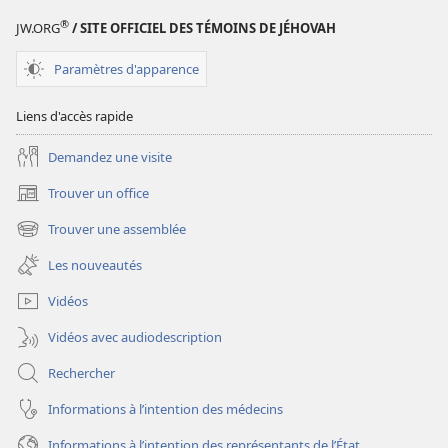
béni
béni
®
JW.ORG
/ SITE OFFICIEL DES TÉMOINS DE JÉHOVAH
pour
pour
toujours
toujours
Paramètres d'apparence
par
par
le
le
Liens d'accès rapide
Dieu
Dieu
Demandez une visite
d’amour
d’amour
Trouver un office
(ouvre
une
Trouver une assemblée
(ouvre
nouvelle
une
fenêtre)
Les nouveautés
nouvelle
fenêtre)
Vidéos
Vidéos avec audiodescription
Rechercher
Informations à l’intention des médecins
Informations à l’intention des représentants de l’État