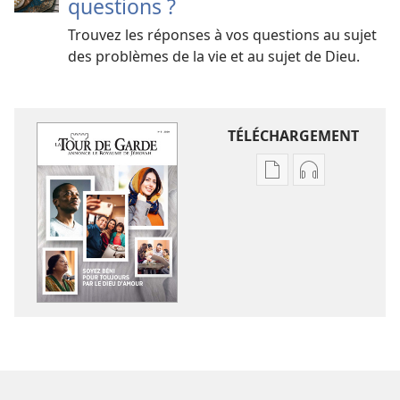
questions ?
Trouvez les réponses à vos questions au sujet
des problèmes de la vie et au sujet de Dieu.
TÉLÉCHARGEMENT
Options
Options
de
de
téléchargement
téléchargem
des
des
publications
enregistreme
numériques
audio
LA
LA
TOUR
TOUR
DE
DE
GARDE
GARDE
Soyez
Soyez