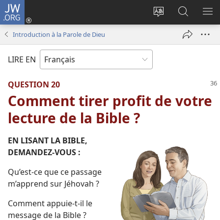
JW.ORG
Se
connecter
Changer
Recherch
AF
(ouvre
la
sur
LE
Introduction à la Parole de Dieu
une
langue
JW.ORG
ME
nouvelle
du
LIRE EN
fenêtre)
site
QUESTION 20
Comment tirer profit de votre
lecture de la Bible ?
EN LISANT LA BIBLE,
DEMANDEZ-​VOUS :
Qu’est-​ce que ce passage
m’apprend sur Jéhovah ?
Comment appuie-​t-​il le
message de la Bible ?