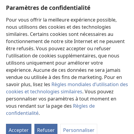
Aide
Paramètres de confidentialité
Dons
Pour vous offrir la meilleure expérience possible,
(ouvre
une
nous utilisons des cookies et des technologies
nouvelle
similaires. Certains cookies sont nécessaires au
Bibliothèque en ligne
(ouvre
fenêtre)
fonctionnement de notre site Internet et ne peuvent
une
®
JW Hub
être refusés. Vous pouvez accepter ou refuser
nouvelle
(ouvre
fenêtre)
l'utilisation de cookies supplémentaires, que nous
une
®
JW Library
nouvelle
utilisons uniquement pour améliorer votre
fenêtre)
expérience. Aucune de ces données ne sera jamais
Watchtower Library
vendue ou utilisée à des fins de marketing. Pour en
savoir plus, lisez les
Règles mondiales d’utilisation des
cookies et technologies similaires
. Vous pouvez
personnaliser vos paramètres à tout moment en
vous rendant sur la page des
Règles de
Copyright
© 2026 Watch Tower Bible and Tract Society of Pennsylvania.
CONDITIONS D’UTILISATION
|
RÈGLES DE CONFIDENTIALITÉ
|
confidentialité
.
M
PARAMÈTRES DE CONFIDENTIALITÉ
la
Accepter
Refuser
Personnaliser
ta