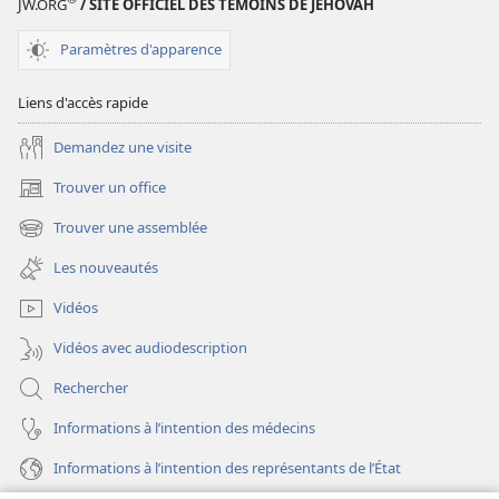
JW.ORG
/ SITE OFFICIEL DES TÉMOINS DE JÉHOVAH
(édition
(édition
révisée
révisée
Paramètres d'apparence
de
de
2018)
2018)
Liens d'accès rapide
Demandez une visite
Trouver un office
(ouvre
une
Trouver une assemblée
(ouvre
nouvelle
une
fenêtre)
Les nouveautés
nouvelle
fenêtre)
Vidéos
Vidéos avec audiodescription
Rechercher
Informations à l’intention des médecins
Informations à l’intention des représentants de l’État