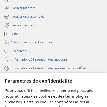
Trouver un office
(ouvre
une
Trouver une assemblée
(ouvre
nouvelle
une
fenêtre)
Les nouveautés
nouvelle
fenêtre)
Vidéos
Vidéos avec audiodescription
Rechercher
Informations à l’intention des médecins
Informations à l’intention des représentants de l’État
Aide
Paramètres de confidentialité
Dons
Pour vous offrir la meilleure expérience possible,
(ouvre
une
nous utilisons des cookies et des technologies
nouvelle
similaires. Certains cookies sont nécessaires au
Bibliothèque en ligne
(ouvre
fenêtre)