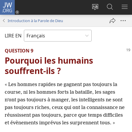
JW.ORG
Se
connecter
Changer
Recherch
AF
(ouvre
la
sur
LE
Introduction à la Parole de Dieu
une
langue
JW.ORG
ME
nouvelle
du
LIRE EN
fenêtre)
site
QUESTION 9
Pourquoi les humains
souffrent-​ils ?
« Les hommes rapides ne gagnent pas toujours la
course, ni les hommes forts la bataille, les sages
n’ont pas toujours à manger, les intelligents ne sont
pas toujours riches, ceux qui ont la connaissance ne
réussissent pas toujours, parce que temps difficiles
et évènements imprévus les surprennent tous. »