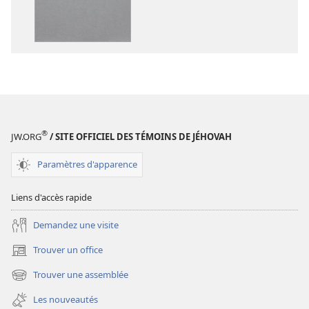
publications
enregistreme
numériques
audio
La
La
Bible.
Bible.
Traduction
Traduction
du
du
monde
monde
nouveau
nouveau
®
JW.ORG
/ SITE OFFICIEL DES TÉMOINS DE JÉHOVAH
(édition
(édition
révisée
révisée
Paramètres d'apparence
de
de
2018)
2018)
Liens d'accès rapide
Demandez une visite
Trouver un office
(ouvre
une
Trouver une assemblée
(ouvre
nouvelle
une
fenêtre)
Les nouveautés
nouvelle