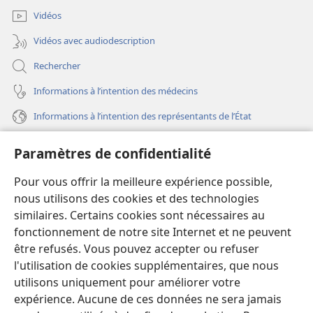
fenêtre)
Vidéos
Vidéos avec audiodescription
Rechercher
Informations à l’intention des médecins
Informations à l’intention des représentants de l’État
Aide
Paramètres de confidentialité
Dons
Pour vous offrir la meilleure expérience possible,
(ouvre
une
nous utilisons des cookies et des technologies
nouvelle
similaires. Certains cookies sont nécessaires au
Bibliothèque en ligne
(ouvre
fenêtre)
fonctionnement de notre site Internet et ne peuvent
une
®
JW Hub
être refusés. Vous pouvez accepter ou refuser
nouvelle
(ouvre
fenêtre)
l'utilisation de cookies supplémentaires, que nous
une
®
JW Library
nouvelle
utilisons uniquement pour améliorer votre
fenêtre)
expérience. Aucune de ces données ne sera jamais
Watchtower Library