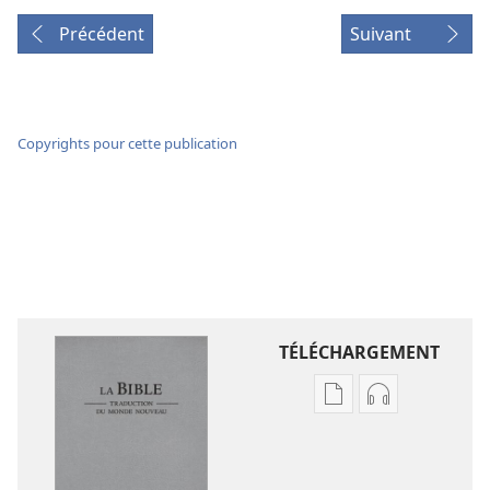
Précédent
Suivant
Copyrights pour cette publication
TÉLÉCHARGEMENT
Options
Options
de
de
téléchargement
téléchargem
des
des