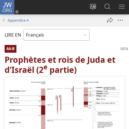
JW.ORG
Se
connecter
Changer
Recherch
AF
(ouvre
la
sur
LE
Appendice A
une
langue
JW.ORG
ME
nouvelle
du
LIRE EN
fenêtre)
site
A6-B
Prophètes et rois de Juda et
e
d’Israël (2
partie)