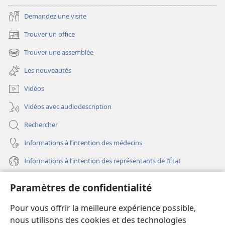
Demandez une visite
Trouver un office
(ouvre
une
Trouver une assemblée
(ouvre
nouvelle
une
fenêtre)
Les nouveautés
nouvelle
fenêtre)
Vidéos
Vidéos avec audiodescription
Rechercher
Informations à l’intention des médecins
Informations à l’intention des représentants de l’État
Aide
Paramètres de confidentialité
Dons
Pour vous offrir la meilleure expérience possible,
(ouvre
une
nous utilisons des cookies et des technologies