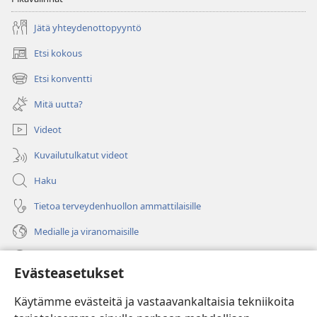
Jätä yhteydenottopyyntö
Etsi kokous
(avaa
uuden
Etsi konventti
(avaa
ikkunan)
uuden
Mitä uutta?
ikkunan)
Videot
Kuvailutulkatut videot
Haku
Tietoa terveydenhuollon ammattilaisille
Medialle ja viranomaisille
Ohje
Evästeasetukset
Lahjoitukset
(avaa
Käytämme evästeitä ja vastaavankaltaisia tekniikoita
uuden