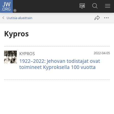
JW.ORG
Kirjaudu
(avaa
Vaihda
Hae
NÄ
uuden
sivuston
JW.ORG-
VA
Uutisia alueittain
ikkunan)
kieli
sivustolta
Kypros
2022-04-05
KYPROS
1922–2022: Jehovan todistajat ovat
toimineet Kyproksella 100 vuotta