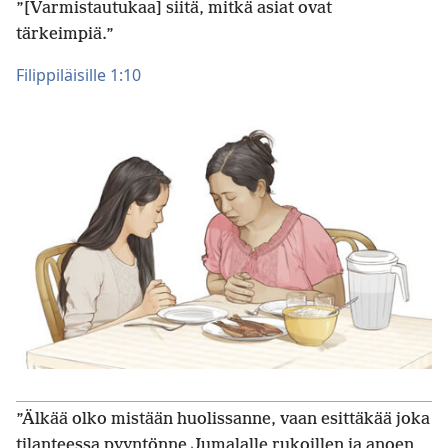
”[Varmistautukaa] siitä, mitkä asiat ovat
tärkeimpiä.”
Filippiläisille 1:10
”Älkää olko mistään huolissanne, vaan esittäkää joka
tilanteessa pyyntönne Jumalalle rukoillen ja anoen