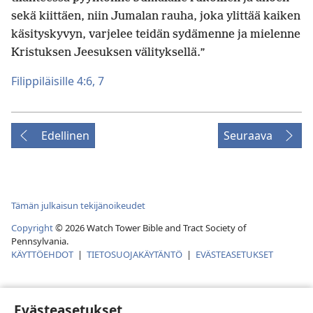
sekä kiittäen, niin Jumalan rauha, joka ylittää kaiken
käsityskyvyn, varjelee teidän sydämenne ja mielenne
Kristuksen Jeesuksen välityksellä.”
Filippiläisille 4:6, 7
Edellinen
Seuraava
Tämän julkaisun tekijänoikeudet
Copyright
© 2026 Watch Tower Bible and Tract Society of
Pennsylvania.
KÄYTTÖEHDOT
|
TIETOSUOJAKÄYTÄNTÖ
|
EVÄSTEASETUKSET
Evästeasetukset