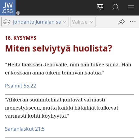
JW.ORG
Kirjaudu
(avaa
Vaihda
Hae
NÄ
uuden
sivuston
JW.ORG-
VA
Johdanto Jumalan sanaan
Valitse
ikkunan)
kieli
sivustolta
16. KYSYMYS
Miten selviytyä huolista?
”Heitä taakkasi Jehovalle, niin hän tukee sinua. Hän
ei koskaan anna oikein toimivan kaatua.”
Psalmit 55:22
”Ahkeran suunnitelmat johtavat varmasti
menestykseen, mutta kaikki hätäilijät kulkevat
varmasti kohti köyhyyttä.”
Sananlaskut 21:5