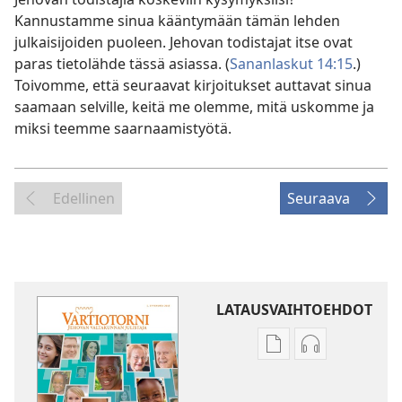
Kannustamme sinua kääntymään tämän lehden
julkaisijoiden puoleen. Jehovan todistajat itse ovat
paras tietolähde tässä asiassa. (
Sananlaskut 14:15
.)
Toivomme, että seuraavat kirjoitukset auttavat sinua
saamaan selville, keitä me olemme, mitä uskomme ja
miksi teemme saarnaamistyötä.
Edellinen
Seuraava
LATAUSVAIHTOEHDOT
Julkaisujen
Äänitteiden
latausvaihtoehdot
latausvaihto
VARTIOTORNI
VARTIOTORN