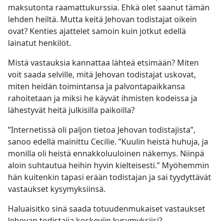
maksutonta raamattukurssia. Ehkä olet saanut tämän
lehden heiltä. Mutta keitä Jehovan todistajat oikein
ovat? Kenties ajattelet samoin kuin jotkut edellä
lainatut henkilöt.
Mistä vastauksia kannattaa lähteä etsimään? Miten
voit saada selville, mitä Jehovan todistajat uskovat,
miten heidän toimintansa ja palvontapaikkansa
rahoitetaan ja miksi he käyvät ihmisten kodeissa ja
lähestyvät heitä julkisilla paikoilla?
”Internetissä oli paljon tietoa Jehovan todistajista”,
sanoo edellä mainittu Cecilie. ”Kuulin heistä huhuja, ja
monilla oli heistä ennakkoluuloinen näkemys. Niinpä
aloin suhtautua heihin hyvin kielteisesti.” Myöhemmin
hän kuitenkin tapasi erään todistajan ja sai tyydyttävät
vastaukset kysymyksiinsä.
Haluaisitko sinä saada totuudenmukaiset vastaukset
Jehovan todistajia koskeviin kysymyksiisi?