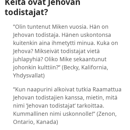
Keitä ovat Jehovan
todistajat?
”Olin tuntenut Miken vuosia. Hän on
Jehovan todistaja. Hänen uskontonsa
kuitenkin aina ihmetytti minua. Kuka on
Jehova? Mikseivät todistajat vietä
juhlapyhiä? Oliko Mike sekaantunut
johonkin kulttiin?” (Becky, Kalifornia,
Yhdysvallat)
”Kun naapurini alkoivat tutkia Raamattua
Jehovan todistajien kanssa, mietin, mitä
nimi ’Jehovan todistajat’ tarkoittaa.
Kummallinen nimi uskonnolle!” (Zenon,
Ontario, Kanada)