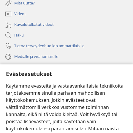
uuden
Mitä uutta?
ikkunan)
Videot
Kuvailutulkatut videot
Haku
Tietoa terveydenhuollon ammattilaisille
Medialle ja viranomaisille
Ohje
Evästeasetukset
Lahjoitukset
(avaa
Käytämme evästeitä ja vastaavankaltaisia tekniikoita
uuden
tarjotaksemme sinulle parhaan mahdollisen
ikkunan)
Vartiotornin VERKKOKIRJASTO
käyttökokemuksen. Jotkin evästeet ovat
(avaa
välttämättömiä verkkosivustomme toiminnan
uuden
®
JW Hub
ikkunan)
kannalta, eikä niitä voida kieltää. Voit hyväksyä tai
(avaa
uuden
poistaa lisäevästeet, joita käytetään vain
®
JW Library
ikkunan)
käyttökokemuksesi parantamiseksi. Mitään näistä