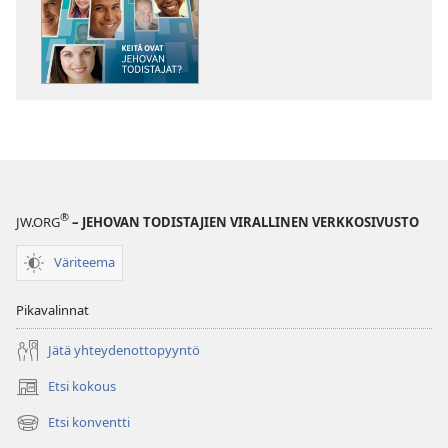
Keitä
Keitä
ovat
ovat
Jehovan
Jehovan
todistajat?
todistajat?
®
JW.ORG
– JEHOVAN TODISTAJIEN VIRALLINEN VERKKOSIVUSTO
Väriteema
Pikavalinnat
Jätä yhteydenottopyyntö
Etsi kokous
(avaa
uuden
Etsi konventti
(avaa
ikkunan)