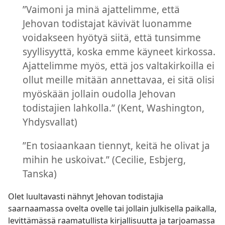
”Vaimoni ja minä ajattelimme, että
Jehovan todistajat kävivät luonamme
voidakseen hyötyä siitä, että tunsimme
syyllisyyttä, koska emme käyneet kirkossa.
Ajattelimme myös, että jos valtakirkoilla ei
ollut meille mitään annettavaa, ei sitä olisi
myöskään jollain oudolla Jehovan
todistajien lahkolla.” (Kent, Washington,
Yhdysvallat)
”En tosiaankaan tiennyt, keitä he olivat ja
mihin he uskoivat.” (Cecilie, Esbjerg,
Tanska)
Olet luultavasti nähnyt Jehovan todistajia
saarnaamassa ovelta ovelle tai jollain julkisella paikalla,
levittämässä raamatullista kirjallisuutta ja tarjoamassa