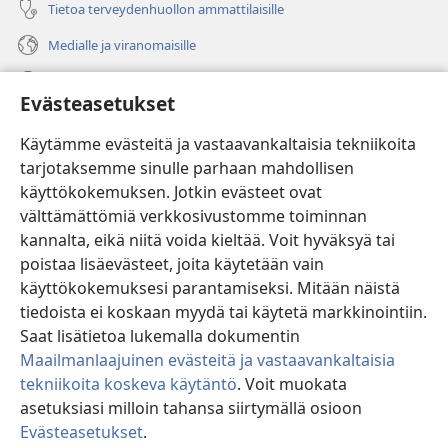
Tietoa terveydenhuollon ammattilaisille
Medialle ja viranomaisille
Ohje
Evästeasetukset
Lahjoitukset
(avaa
Käytämme evästeitä ja vastaavankaltaisia tekniikoita
uuden
tarjotaksemme sinulle parhaan mahdollisen
ikkunan)
Vartiotornin VERKKOKIRJASTO
käyttökokemuksen. Jotkin evästeet ovat
(avaa
välttämättömiä verkkosivustomme toiminnan
uuden
®
JW Hub
ikkunan)
kannalta, eikä niitä voida kieltää. Voit hyväksyä tai
(avaa
uuden
poistaa lisäevästeet, joita käytetään vain
®
JW Library
ikkunan)
käyttökokemuksesi parantamiseksi. Mitään näistä
tiedoista ei koskaan myydä tai käytetä markkinointiin.
Watchtower Library
Saat lisätietoa lukemalla dokumentin
Maailmanlaajuinen evästeitä ja vastaavankaltaisia
tekniikoita koskeva käytäntö
. Voit muokata
asetuksiasi milloin tahansa siirtymällä osioon
Copyright
© 2026 Watch Tower Bible and Tract Society of Pennsylvania.
Evästeasetukset
.
KÄYTTÖEHDOT
|
TIETOSUOJAKÄYTÄNTÖ
|
EVÄSTEASETUKSET