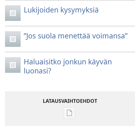
Lukijoiden kysymyksiä
”Jos suola menettää voimansa”
Haluaisitko jonkun käyvän
luonasi?
LATAUSVAIHTOEHDOT
Julkaisujen
latausvaihtoehdot
LEHDET
15. elokuuta