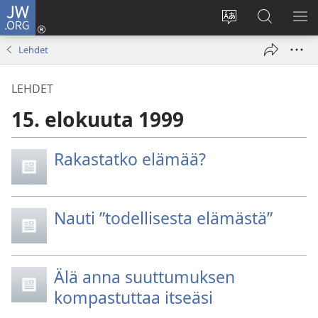
JW.ORG
Kirjaudu
(avaa
Vaihda
Hae
NÄ
uuden
sivuston
JW.ORG-
VA
Lehdet
ikkunan)
kieli
sivustolta
LEHDET
15. elokuuta 1999
Rakastatko elämää?
Nauti ”todellisesta elämästä”
Älä anna suuttumuksen
kompastuttaa itseäsi