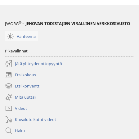
1999
®
JW.ORG
– JEHOVAN TODISTAJIEN VIRALLINEN VERKKOSIVUSTO
Väriteema
Pikavalinnat
Jätä yhteydenottopyyntö
Etsi kokous
(avaa
uuden
Etsi konventti
(avaa
ikkunan)
uuden
Mitä uutta?
ikkunan)
Videot
Kuvailutulkatut videot
Haku