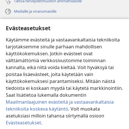
Tietoa terveydenhuollon ammattilaisille
Medialle ja viranomaisille
Ohje
Evästeasetukset
Lahjoitukset
(avaa
Käytämme evästeitä ja vastaavankaltaisia tekniikoita
uuden
tarjotaksemme sinulle parhaan mahdollisen
ikkunan)
Vartiotornin VERKKOKIRJASTO
käyttökokemuksen. Jotkin evästeet ovat
(avaa
välttämättömiä verkkosivustomme toiminnan
uuden
®
JW Hub
ikkunan)
kannalta, eikä niitä voida kieltää. Voit hyväksyä tai
(avaa
uuden
poistaa lisäevästeet, joita käytetään vain
®
JW Library
ikkunan)
käyttökokemuksesi parantamiseksi. Mitään näistä
tiedoista ei koskaan myydä tai käytetä markkinointiin.
Watchtower Library
Saat lisätietoa lukemalla dokumentin
Maailmanlaajuinen evästeitä ja vastaavankaltaisia
tekniikoita koskeva käytäntö
. Voit muokata
asetuksiasi milloin tahansa siirtymällä osioon
Copyright
© 2026 Watch Tower Bible and Tract Society of Pennsylvania.
Evästeasetukset
.
Nä
KÄYTTÖEHDOT
|
TIETOSUOJAKÄYTÄNTÖ
|
EVÄSTEASETUKSET