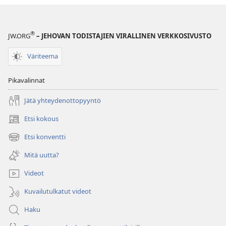
®
JW.ORG
– JEHOVAN TODISTAJIEN VIRALLINEN VERKKOSIVUSTO
Väriteema
Pikavalinnat
Jätä yhteydenottopyyntö
Etsi kokous
(avaa
uuden
Etsi konventti
(avaa
ikkunan)
uuden
Mitä uutta?
ikkunan)
Videot
Kuvailutulkatut videot
Haku