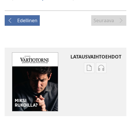
Edellinen
Seuraava
LATAUSVAIHTOEHDOT
Julkaisujen
Äänitteiden
latausvaihtoehdot
latausvaihto
VARTIOTORNI
VARTIOTORN
Miksi
Miksi
rukoilla?
rukoilla?