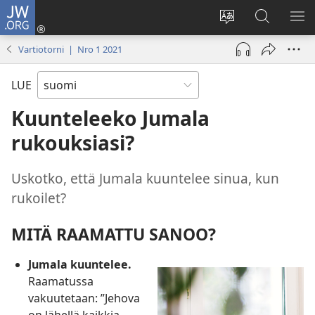
JW.ORG
Kirjaudu
(avaa
Vaihda
Hae
NÄ
uuden
sivuston
JW.ORG-
VA
Vartiotorni | Nro 1 2021
ikkunan)
kieli
sivustolta
LUE
Kuunteleeko Jumala
rukouksiasi?
Uskotko, että Jumala kuuntelee sinua, kun
rukoilet?
MITÄ RAAMATTU SANOO?
Jumala kuuntelee.
Raamatussa
vakuutetaan: ”Jehova