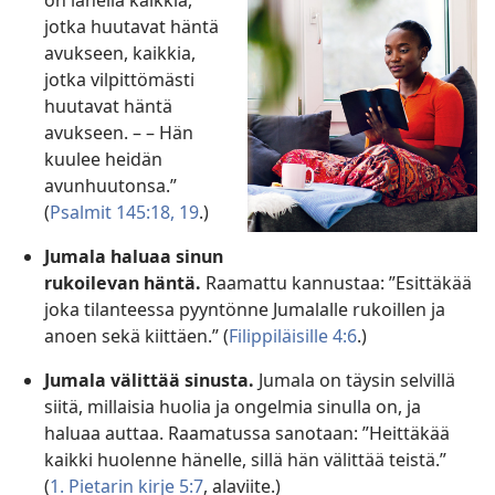
on lähellä kaikkia,
jotka huutavat häntä
avukseen, kaikkia,
jotka vilpittömästi
huutavat häntä
avukseen. – – Hän
kuulee heidän
avunhuutonsa.”
(
Psalmit 145:18, 19
.)
Jumala haluaa sinun
rukoilevan häntä.
Raamattu kannustaa: ”Esittäkää
joka tilanteessa pyyntönne Jumalalle rukoillen ja
anoen sekä kiittäen.” (
Filippiläisille 4:6
.)
Jumala välittää sinusta.
Jumala on täysin selvillä
siitä, millaisia huolia ja ongelmia sinulla on, ja
haluaa auttaa. Raamatussa sanotaan: ”Heittäkää
kaikki huolenne hänelle, sillä hän välittää teistä.”
(
1. Pietarin kirje 5:7
, alaviite.)