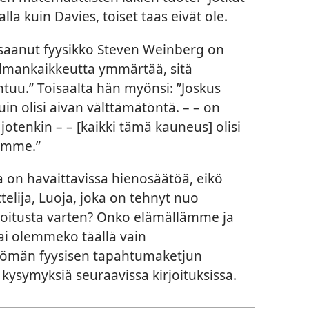
la kuin Davies, toiset taas eivät ole.
 saanut fyysikko Steven Weinberg on
mankaikkeutta ymmärtää, sitä
tuu.” Toisaalta hän myönsi: ”Joskus
in olisi aivan välttämätöntä. – – on
 jotenkin – – [kaikki tämä kauneus] olisi
semme.”
a on havaittavissa hienosäätöä, eikö
ttelija, Luoja, joka on tehnyt nuo
arkoitusta varten? Onko elämällämme ja
vai olemmeko täällä vain
tömän fyysisen tapahtumaketjun
ysymyksiä seuraavissa kirjoituksissa.