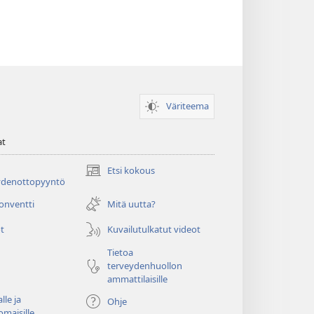
Väriteema
at
Etsi kokous
(avaa
ydenottopyyntö
uuden
ikkunan)
konventti
Mitä uutta?
t
Kuvailutulkatut videot
Tietoa
terveydenhuollon
ammattilaisille
lle ja
Ohje
omaisille