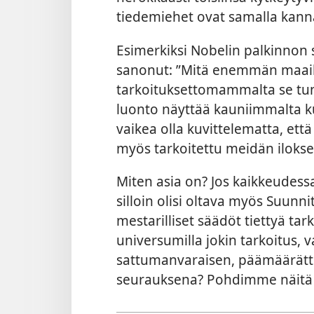
tiedemiehet ovat samalla kannal
Esimerkiksi Nobelin palkinnon
sanonut: ”Mitä enemmän maail
tarkoituksettomammalta se tun
luonto näyttää kauniimmalta ku
vaikea olla kuvittelematta, että
myös tarkoitettu meidän ilok
Miten asia on? Jos kaikkeudess
silloin olisi oltava myös Suunni
mestarilliset säädöt tiettyä t
universumilla jokin tarkoitus, 
sattumanvaraisen, päämäärät
seurauksena? Pohdimme näitä k