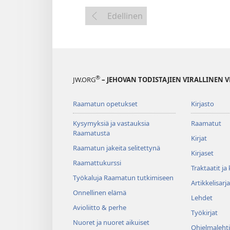
Edellinen
®
JW.ORG
– JEHOVAN TODISTAJIEN VIRALLINEN 
Raamatun opetukset
Kirjasto
Kysymyksiä ja vastauksia
Raamatut
Raamatusta
Kirjat
Raamatun jakeita selitettynä
Kirjaset
Raamattukurssi
Traktaatit ja
Työkaluja Raamatun tutkimiseen
Artikkelisarja
Onnellinen elämä
Lehdet
Avioliitto & perhe
Työkirjat
Nuoret ja nuoret aikuiset
Ohjelmalehti