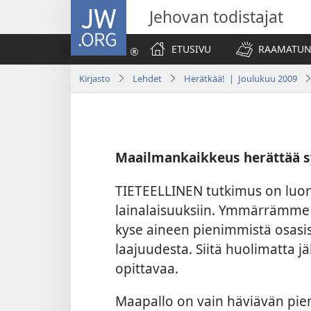
JW.ORG
Jehovan todistajat
ETUSIVU
RAAMATUN
Kirjasto
Lehdet
Herätkää! | Joulukuu 2009
Maailmankaikkeus herättää s
TIETEELLINEN tutkimus on luo
lainalaisuuksiin. Ymmärrämme s
kyse aineen pienimmistä osasi
laajuudesta. Siitä huolimatta jä
opittavaa.
Maapallo on vain häviävän pie