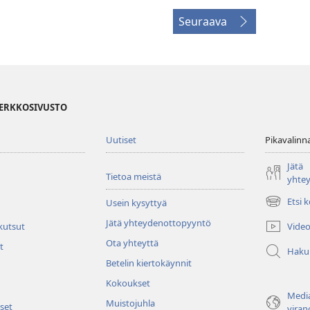
Seuraava
VERKKOSIVUSTO
Uutiset
Pikavalinn
Jätä
Tietoa meistä
yhte
Etsi 
Usein kysyttyä
(avaa
uuden
Jätä yhteydenottopyyntö
Video
 kutsut
ikkunan)
Ota yhteyttä
t
Haku
Betelin kiertokäynnit
Kokoukset
Media
Muistojuhla
set
viran