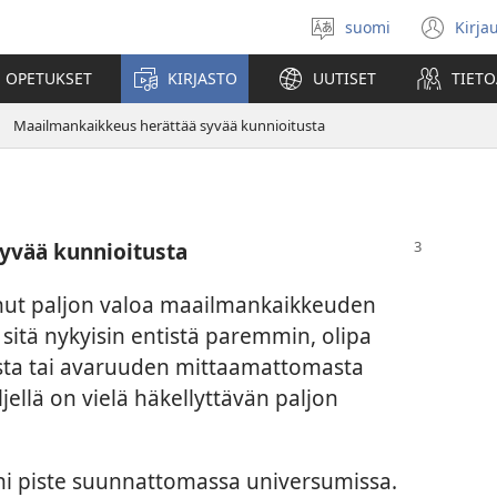
suomi
Kirja
Valitse
(av
kieli
uu
 OPETUKSET
KIRJASTO
UUTISET
TIETO
ikk
Maailmankaikkeus herättää syvää kunnioitusta
yvää kunnioitusta
nut paljon valoa maailmankaikkeuden
itä nykyisin entistä paremmin, olipa
sta tai avaruuden mittaamattomasta
ljellä on vielä häkellyttävän paljon
ni piste suunnattomassa universumissa.