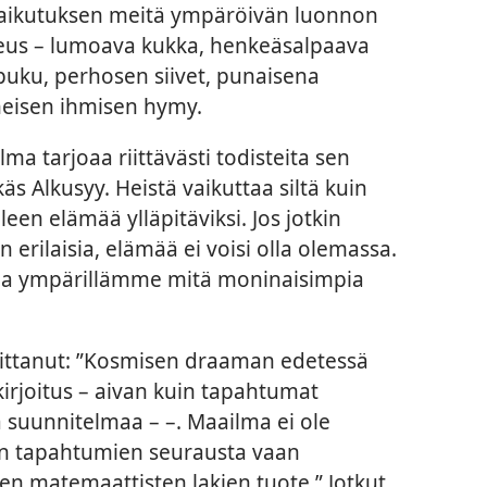
vaikutuksen meitä ympäröivän luonnon
eus – lumoava kukka, henkeäsalpaava
uku, perhosen siivet, punaisena
äheisen ihmisen hymy.
a tarjoaa riittävästi todisteita sen
äs Alkusyy. Heistä vaikuttaa siltä kuin
lleen elämää ylläpitäviksi. Jos jotkin
 erilaisia, elämää ei voisi olla olemassa.
lla ympärillämme mitä moninaisimpia
oittanut: ”Kosmisen draaman edetessä
sikirjoitus – aivan kuin tapahtumat
 suunnitelmaa – –. Maailma ei ole
en tapahtumien seurausta vaan
ien matemaattisten lakien tuote.” Jotkut