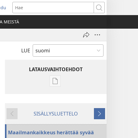
udu
aa
Hae
den
A MEISTÄ
unan)
LUE
LATAUSVAIHTOEHDOT
Julkaisujen
latausvaihtoehdot
HERÄTKÄÄ!
Joulukuu 2009
SISÄLLYSLUETTELO
Edellinen
Seuraava
Maailmankaikkeus herättää syvää