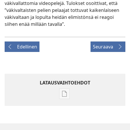
väkivallattomia videopelejä. Tulokset osoittivat, että
”väkivaltaisten pelien pelaajat tottuvat kaikenlaiseen
väkivaltaan ja lopulta heidän elimistönsä ei reagoi
siihen enää millään tavalla”.
Edellinen
Seuraava
LATAUSVAIHTOEHDOT
Julkaisujen
latausvaihtoehdot
HERÄTKÄÄ!
Elokuu 2007