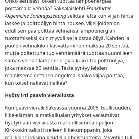
Onko eettisesti oikein tuottaa lämpöenergiaa
polttamalla vehnää? Saksalaislehti
Frankfurter
Allgemeine Sonntagszeitung
selittää, että kun viljan hinta
laskee ja polttoöljyn hinta nousee, viljelijöiden on
edullisempaa polttaa vehnänsä lämpöenergian
tuottamiseksi kuin myydä se ja ostaa öljyä. Kahden ja
puolen vehnäkilon kasvattaminen maksaa 20 senttiä,
mutta poltettuna tuo vehnämäärä tuottaa suunnilleen
saman verran lämpöenergiaa kuin litra polttoöljyä,
joka maksaa 60 senttiä. Tästä syntyy lehden
mainitsema eettinen ongelma: saako viljaa polttaa,
kun toiset näkevät nälkää?
Hyöty irti paavin vierailusta
Kun paavi vieraili Saksassa vuonna 2006, teollisuuden,
liike-elämän ja matkailualan yritykset varautuivat
hyötymään vierailusta mahdollisimman paljon.
Kirkkokin valitsi itselleen liikekumppanin, joka
markkinoi yksinoikeudella oheistuotteita. Myyntiin tuli