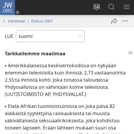
JW.ORG
Kirjaudu
(avaa
Vaihda
Hae
NÄ
uuden
sivuston
JW.ORG-
VA
Herätkää! | Elokuu 2007
ikkunan)
kieli
sivustolta
LUE
Tarkkailemme maailmaa
▪
Amerikkalaisessa keskivertokodissa on nykyään
enemmän televisioita kuin ihmisiä: 2,73 vastaanotinta
2,55:tä ihmistä kohti. Joka toisessa taloudessa
Yhdysvalloissa on vähintään kolme televisiota.
(UUTISTOIMISTO AP, YHDYSVALLAT.)
▪
Etelä-Afrikan tuomioistuimissa on joka päivä 82
alaikäistä syytettyinä raiskauksesta tai muusta
väkivaltaisesta seksuaalirikoksesta, joka kohdistuu
toiseen lapseen. Erään lähteen mukaan suuri osa