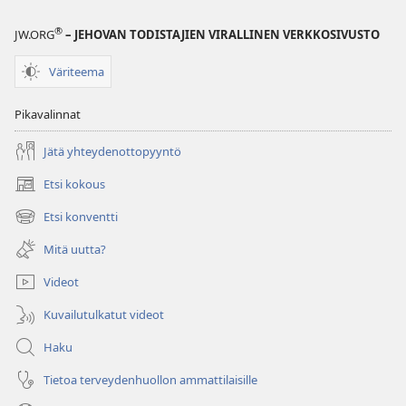
®
JW.ORG
– JEHOVAN TODISTAJIEN VIRALLINEN VERKKOSIVUSTO
Väriteema
Pikavalinnat
Jätä yhteydenottopyyntö
Etsi kokous
(avaa
uuden
Etsi konventti
(avaa
ikkunan)
uuden
Mitä uutta?
ikkunan)
Videot
Kuvailutulkatut videot
Haku
Tietoa terveydenhuollon ammattilaisille