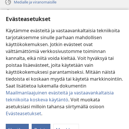
Medialle ja viranomaisille
Ohje
Evästeasetukset
Lahjoitukset
(avaa
Käytämme evästeitä ja vastaavankaltaisia tekniikoita
uuden
tarjotaksemme sinulle parhaan mahdollisen
ikkunan)
Vartiotornin VERKKOKIRJASTO
käyttökokemuksen. Jotkin evästeet ovat
(avaa
välttämättömiä verkkosivustomme toiminnan
uuden
®
JW Hub
ikkunan)
kannalta, eikä niitä voida kieltää. Voit hyväksyä tai
(avaa
uuden
poistaa lisäevästeet, joita käytetään vain
®
JW Library
ikkunan)
käyttökokemuksesi parantamiseksi. Mitään näistä
tiedoista ei koskaan myydä tai käytetä markkinointiin.
Watchtower Library
Saat lisätietoa lukemalla dokumentin
Maailmanlaajuinen evästeitä ja vastaavankaltaisia
tekniikoita koskeva käytäntö
. Voit muokata
asetuksiasi milloin tahansa siirtymällä osioon
Copyright
© 2026 Watch Tower Bible and Tract Society of Pennsylvania.
Evästeasetukset
.
Nä
KÄYTTÖEHDOT
|
TIETOSUOJAKÄYTÄNTÖ
|
EVÄSTEASETUKSET
si