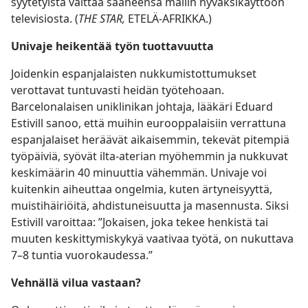
syytetyistä väittää saaneensa mallin hyväksikäyttöön
televisiosta. (
THE STAR,
ETELÄ-AFRIKKA.)
Univaje heikentää työn tuottavuutta
Joidenkin espanjalaisten nukkumistottumukset
verottavat tuntuvasti heidän työtehoaan.
Barcelonalaisen uniklinikan johtaja, lääkäri Eduard
Estivill sanoo, että muihin eurooppalaisiin verrattuna
espanjalaiset heräävät aikaisemmin, tekevät pitempiä
työpäiviä, syövät ilta-aterian myöhemmin ja nukkuvat
keskimäärin 40 minuuttia vähemmän. Univaje voi
kuitenkin aiheuttaa ongelmia, kuten ärtyneisyyttä,
muistihäiriöitä, ahdistuneisuutta ja masennusta. Siksi
Estivill varoittaa: ”Jokaisen, joka tekee henkistä tai
muuten keskittymiskykyä vaativaa työtä, on nukuttava
7–8 tuntia vuorokaudessa.”
Vehnällä vilua vastaan?