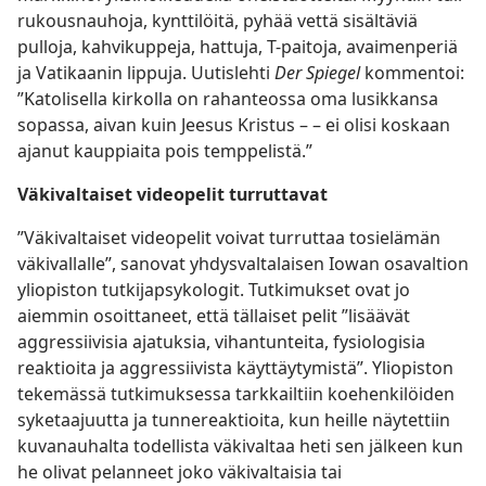
rukousnauhoja, kynttilöitä, pyhää vettä sisältäviä
pulloja, kahvikuppeja, hattuja, T-paitoja, avaimenperiä
ja Vatikaanin lippuja. Uutislehti
Der Spiegel
kommentoi:
”Katolisella kirkolla on rahanteossa oma lusikkansa
sopassa, aivan kuin Jeesus Kristus – – ei olisi koskaan
ajanut kauppiaita pois temppelistä.”
Väkivaltaiset videopelit turruttavat
”Väkivaltaiset videopelit voivat turruttaa tosielämän
väkivallalle”, sanovat yhdysvaltalaisen Iowan osavaltion
yliopiston tutkijapsykologit. Tutkimukset ovat jo
aiemmin osoittaneet, että tällaiset pelit ”lisäävät
aggressiivisia ajatuksia, vihantunteita, fysiologisia
reaktioita ja aggressiivista käyttäytymistä”. Yliopiston
tekemässä tutkimuksessa tarkkailtiin koehenkilöiden
syketaajuutta ja tunnereaktioita, kun heille näytettiin
kuvanauhalta todellista väkivaltaa heti sen jälkeen kun
he olivat pelanneet joko väkivaltaisia tai