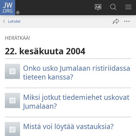
JW.ORG
Kirjaudu
(avaa
Vaihda
Hae
NÄ
uuden
sivuston
JW.ORG-
VA
Lehdet
ikkunan)
kieli
sivustolta
HERÄTKÄÄ!
22. kesäkuuta 2004
Onko usko Jumalaan ristiriidassa
tieteen kanssa?
Miksi jotkut tiedemiehet uskovat
Jumalaan?
Mistä voi löytää vastauksia?