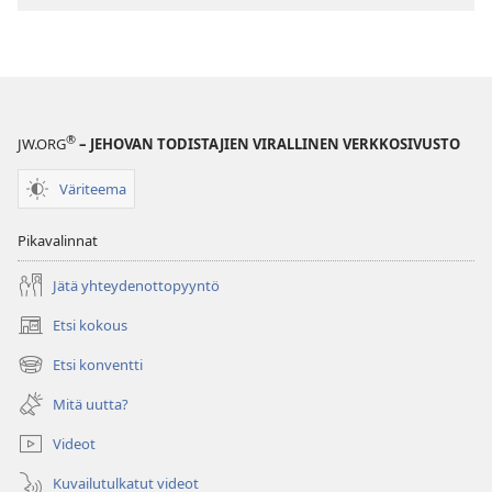
latausvaihtoehdot
HERÄTKÄÄ!
22. kesäkuuta
2004
®
JW.ORG
– JEHOVAN TODISTAJIEN VIRALLINEN VERKKOSIVUSTO
Väriteema
Pikavalinnat
Jätä yhteydenottopyyntö
Etsi kokous
(avaa
uuden
Etsi konventti
(avaa
ikkunan)
uuden
Mitä uutta?
ikkunan)
Videot
Kuvailutulkatut videot