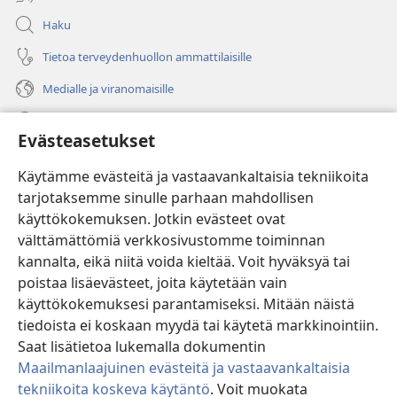
Haku
Tietoa terveydenhuollon ammattilaisille
Medialle ja viranomaisille
Ohje
Evästeasetukset
Lahjoitukset
(avaa
Käytämme evästeitä ja vastaavankaltaisia tekniikoita
uuden
tarjotaksemme sinulle parhaan mahdollisen
ikkunan)
Vartiotornin VERKKOKIRJASTO
käyttökokemuksen. Jotkin evästeet ovat
(avaa
välttämättömiä verkkosivustomme toiminnan
uuden
®
JW Hub
ikkunan)
kannalta, eikä niitä voida kieltää. Voit hyväksyä tai
(avaa
uuden
poistaa lisäevästeet, joita käytetään vain
®
JW Library
ikkunan)
käyttökokemuksesi parantamiseksi. Mitään näistä
tiedoista ei koskaan myydä tai käytetä markkinointiin.
Watchtower Library
Saat lisätietoa lukemalla dokumentin
Maailmanlaajuinen evästeitä ja vastaavankaltaisia
tekniikoita koskeva käytäntö
. Voit muokata