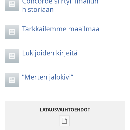
Concorde siirtyi ilmailun
historiaan
Tarkkailemme maailmaa
Lukijoiden kirjeitä
”Merten jalokivi”
LATAUSVAIHTOEHDOT
Julkaisujen