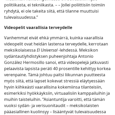
politiikasta, ei tekniikasta. – – Jollei poliittisiin toimiin
ryhdytä, ei ole takeita siitä, että tilanne muuttuisi
tulevaisuudessa.”
Videopelit vaarallisia terveydelle
Vanhemmat eivät ehkä ymmärrä, kuinka vaarallisia
videopelit ovat heidän lastensa terveydelle, kerrotaan
meksikolaisessa
El Universal
-lehdessä. Meksikon
sydäntautiyhdistyksen puheenjohtaja Antonio
González Hermosillo sanoi, että videopelejä jatkuvasti
pelaavista lapsista peräti 40 prosentille kehittyy korkea
verenpaine. Tämä johtuu paitsi liikunnan puutteesta
myös siitä, että lapset kokevat stressiä eläytyessään
hyvin kiihkeästi vaarallisina kokemiinsa tilanteisiin,
esimerkiksi hyökkäyksiin, virtuaalisiin kamppailuihin ja
muihin taisteluihin. ”Asiantuntija varoitti, että tämän
vuoksi sydän- ja verisuonitaudit – meksikolaisten
pääasiallinen kuolinsyy – lisääntyvät tulevaisuudessa