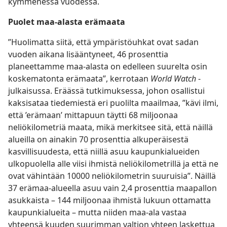
kymmenessä vuodessa.
Puolet maa-alasta erämaata
”Huolimatta siitä, että ympäristöuhkat ovat sadan
vuoden aikana lisääntyneet, 46 prosenttia
planeettamme maa-alasta on edelleen suurelta osin
koskematonta erämaata”, kerrotaan
World Watch
-
julkaisussa. Eräässä tutkimuksessa, johon osallistui
kaksisataa tiedemiestä eri puolilta maailmaa, ”kävi ilmi,
että ’erämaan’ mittapuun täytti 68 miljoonaa
neliökilometriä maata, mikä merkitsee sitä, että näillä
alueilla on ainakin 70 prosenttia alkuperäisestä
kasvillisuudesta, että niillä asuu kaupunkialueiden
ulkopuolella alle viisi ihmistä neliökilometrillä ja että ne
ovat vähintään 10000 neliökilometrin suuruisia”. Näillä
37 erämaa-alueella asuu vain 2,4 prosenttia maapallon
asukkaista – 144 miljoonaa ihmistä lukuun ottamatta
kaupunkialueita – mutta niiden maa-ala vastaa
yhteensä kuuden suurimman valtion yhteen laskettua