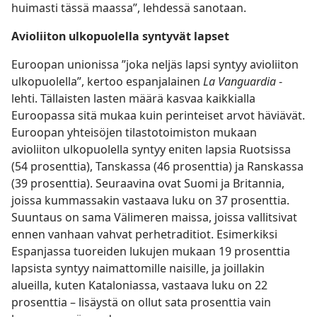
huimasti tässä maassa”, lehdessä sanotaan.
Avioliiton ulkopuolella syntyvät lapset
Euroopan unionissa ”joka neljäs lapsi syntyy avioliiton
ulkopuolella”, kertoo espanjalainen
La Vanguardia
-
lehti. Tällaisten lasten määrä kasvaa kaikkialla
Euroopassa sitä mukaa kuin perinteiset arvot häviävät.
Euroopan yhteisöjen tilastotoimiston mukaan
avioliiton ulkopuolella syntyy eniten lapsia Ruotsissa
(54 prosenttia), Tanskassa (46 prosenttia) ja Ranskassa
(39 prosenttia). Seuraavina ovat Suomi ja Britannia,
joissa kummassakin vastaava luku on 37 prosenttia.
Suuntaus on sama Välimeren maissa, joissa vallitsivat
ennen vanhaan vahvat perhetraditiot. Esimerkiksi
Espanjassa tuoreiden lukujen mukaan 19 prosenttia
lapsista syntyy naimattomille naisille, ja joillakin
alueilla, kuten Kataloniassa, vastaava luku on 22
prosenttia – lisäystä on ollut sata prosenttia vain