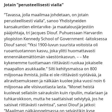
Jotain ”perusteellisesti vialla”
”Tavassa, jolla maailmaa johdetaan, on jotain
perusteellisesti vialla”, sanoo Yhdistyneiden
kansakuntien elintarvike- ja maatalousjärjestön
pääjohtaja, tri Jacques Diouf. Puhuessaan Harvardin
yliopiston Kennedy School of Government -laitoksessa
Diouf sanoi: ”Yksi 1900-luvun suurista voitoista oli
ruoantuotannon kasvu, joka ylitti huomattavasti
ennennäkemättömän väestönkasvun. – – Me
kykenemme tuottamaan riittävästi ruokaa jokaiselle
maapallon asukkaalle.” Silti kehitysmaissa on 800
miljoonaa ihmistä, joilla ei ole riittävästi syötävää, ja
aliravitsemukseen ja nälkään kuolee joka vuosi noin 6
miljoonaa alle viisivuotiasta lasta. ”Monet heistä
kuolevat sellaisiin sairauksiin kuin ripuliin, malariaan ja
tuhkarokkoon, mutta he saattaisivat selviytyä, jos he
saisivat riittävästi ravintoa”, sanoi Diouf ja jatkoi:
”Maailman nälkäongelmassa on selvästikin kyse