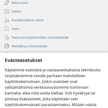
uuden
Mitä uutta?
ikkunan)
Videot
Kuvailutulkatut videot
Haku
Tietoa terveydenhuollon ammattilaisille
Medialle ja viranomaisille
Ohje
Evästeasetukset
Lahjoitukset
(avaa
Käytämme evästeitä ja vastaavankaltaisia tekniikoita
uuden
tarjotaksemme sinulle parhaan mahdollisen
ikkunan)
Vartiotornin VERKKOKIRJASTO
käyttökokemuksen. Jotkin evästeet ovat
(avaa
välttämättömiä verkkosivustomme toiminnan
uuden
®
JW Hub
ikkunan)
kannalta, eikä niitä voida kieltää. Voit hyväksyä tai
(avaa
uuden
poistaa lisäevästeet, joita käytetään vain
®
JW Library
ikkunan)
käyttökokemuksesi parantamiseksi. Mitään näistä