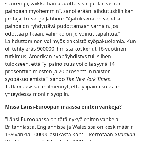
suurempi, vaikka hän pudottaisikin jonkin verran
painoaan myöhemmin”, sanoi erään laihdutusklinikan
johtaja, tri Serge Jabbour. ”Ajatuksena on se, että
painoa on ryhdyttävä pudottamaan varhain. Jos
odottaa pitkään, vahinko on jo voinut tapahtua.”
Laihduttaminen voi myös ehkäistä syöpäkuolemia. Kun
oli tehty eräs 900000 ihmistä koskenut 16-vuotinen
tutkimus, Amerikan syöpäyhdistys tuli siihen
tulokseen, että ”ylipainoisuus voi olla syynä 14
prosenttiin miesten ja 20 prosenttiin naisten
syöpäkuolemista”, sanoo
The New York Times.
Tutkimuksissa on ilmennyt, että ylipainoisuus on
yhteydessä moniin syöpiin.
Missä Länsi-Euroopan maassa eniten vankeja?
”Länsi-Euroopassa on tätä nykyä eniten vankeja
Britanniassa. Englannissa ja Walesissa on keskimäärin
139 vankia 100000 asukasta kohti”, kerrotaan
Guardian