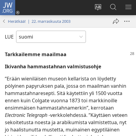
JW.ORG
Kirjaudu
(avaa
Vaihda
Hae
NÄ
uuden
sivuston
JW.ORG-
VA
Herätkää! | 22. marraskuuta 2003
ikkunan)
kieli
sivustolta
LUE
Tarkkailemme maailmaa
Ikivanha hammastahnan valmistusohje
”Erään wieniläisen museon kellarista on löydetty
pölyinen papyruksen pala, jossa on maailman vanhin
hammastahnaresepti. Sitä käytettiin yli 1500 vuotta
ennen kuin Colgate vuonna 1873 toi markkinoille
ensimmäisen hammastahnamerkin”, kerrotaan
Electronic Telegraph
-verkkolehdessä. ”Käyttäen veteen
sekoitetusta noesta ja arabikumista valmistettua, nyt
jo haalistunutta mustetta, muinainen egyptiläinen