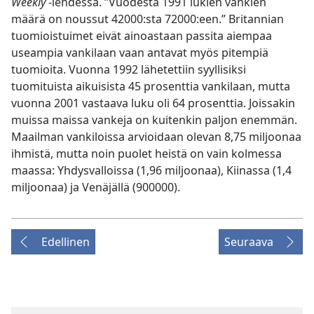
Weekly
-lehdessä. ”Vuodesta 1991 lukien vankien
määrä on noussut 42000:sta 72000:een.” Britannian
tuomioistuimet eivät ainoastaan passita aiempaa
useampia vankilaan vaan antavat myös pitempiä
tuomioita. Vuonna 1992 lähetettiin syyllisiksi
tuomituista aikuisista 45 prosenttia vankilaan, mutta
vuonna 2001 vastaava luku oli 64 prosenttia. Joissakin
muissa maissa vankeja on kuitenkin paljon enemmän.
Maailman vankiloissa arvioidaan olevan 8,75 miljoonaa
ihmistä, mutta noin puolet heistä on vain kolmessa
maassa: Yhdysvalloissa (1,96 miljoonaa), Kiinassa (1,4
miljoonaa) ja Venäjällä (900000).
Edellinen
Seuraava