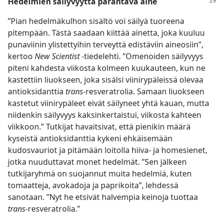
Hedelmien säilyvyyttä parantava aine
”Pian hedelmäkulhon sisältö voi säilyä tuoreena
pitempään. Tästä saadaan kiittää ainetta, joka kuuluu
punaviinin ylistettyihin terveyttä edistäviin aineosiin”,
kertoo
New Scientist
-tiedelehti. ”Omenoiden säilyvyys
piteni kahdesta viikosta kolmeen kuukauteen, kun ne
kastettiin liuokseen, joka sisälsi viinirypäleissä olevaa
antioksidanttia
trans-
resveratrolia. Samaan liuokseen
kastetut viinirypäleet eivät säilyneet yhtä kauan, mutta
niidenkin säilyvyys kaksinkertaistui, viikosta kahteen
viikkoon.” Tutkijat havaitsivat, että pienikin määrä
kyseistä antioksidanttia kykeni ehkäisemään
kudosvauriot ja pitämään loitolla hiiva- ja homesienet,
jotka nuuduttavat monet hedelmät. ”Sen jälkeen
tutkijaryhmä on suojannut muita hedelmiä, kuten
tomaatteja, avokadoja ja paprikoita”, lehdessä
sanotaan. ”Nyt he etsivät halvempia keinoja tuottaa
trans-
resveratrolia.”