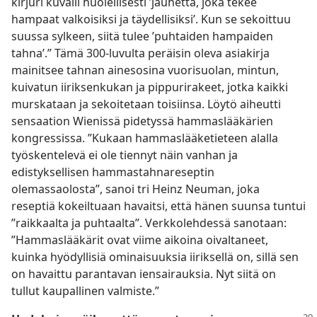
kirjuri kuvaili huolellisesti ’jauhetta, joka tekee
hampaat valkoisiksi ja täydellisiksi’. Kun se sekoittuu
suussa sylkeen, siitä tulee ’puhtaiden hampaiden
tahna’.” Tämä 300-luvulta peräisin oleva asiakirja
mainitsee tahnan ainesosina vuorisuolan, mintun,
kuivatun iiriksenkukan ja pippurirakeet, jotka kaikki
murskataan ja sekoitetaan toisiinsa. Löytö aiheutti
sensaation Wienissä pidetyssä hammaslääkärien
kongressissa. ”Kukaan hammaslääketieteen alalla
työskentelevä ei ole tiennyt näin vanhan ja
edistyksellisen hammastahnareseptin
olemassaolosta”, sanoi tri Heinz Neuman, joka
reseptiä kokeiltuaan havaitsi, että hänen suunsa tuntui
”raikkaalta ja puhtaalta”. Verkkolehdessä sanotaan:
”Hammaslääkärit ovat viime aikoina oivaltaneet,
kuinka hyödyllisiä ominaisuuksia iiriksellä on, sillä sen
on havaittu parantavan iensairauksia. Nyt siitä on
tullut kaupallinen valmiste.”