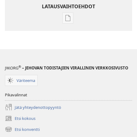
LATAUSVAIHTOEHDOT
Julkaisujen
latausvaihtoehdot
LEHDET
22. marraskuuta
2003
®
JW.ORG
– JEHOVAN TODISTAJIEN VIRALLINEN VERKKOSIVUSTO
Väriteema
Pikavalinnat
Jätä yhteydenottopyyntö
Etsi kokous
(avaa
uuden
Etsi konventti
(avaa
ikkunan)