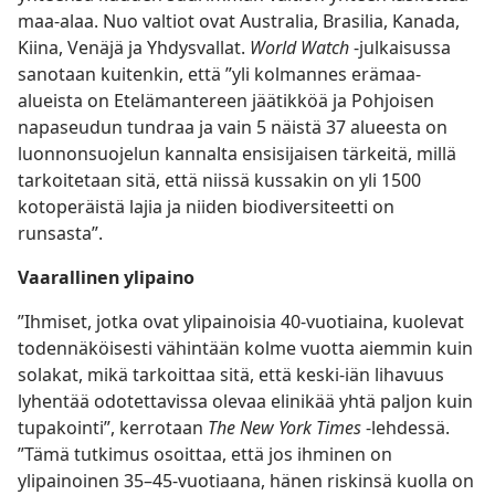
maa-alaa. Nuo valtiot ovat Australia, Brasilia, Kanada,
Kiina, Venäjä ja Yhdysvallat.
World Watch
-julkaisussa
sanotaan kuitenkin, että ”yli kolmannes erämaa-
alueista on Etelämantereen jäätikköä ja Pohjoisen
napaseudun tundraa ja vain 5 näistä 37 alueesta on
luonnonsuojelun kannalta ensisijaisen tärkeitä, millä
tarkoitetaan sitä, että niissä kussakin on yli 1500
kotoperäistä lajia ja niiden biodiversiteetti on
runsasta”.
Vaarallinen ylipaino
”Ihmiset, jotka ovat ylipainoisia 40-vuotiaina, kuolevat
todennäköisesti vähintään kolme vuotta aiemmin kuin
solakat, mikä tarkoittaa sitä, että keski-iän lihavuus
lyhentää odotettavissa olevaa elinikää yhtä paljon kuin
tupakointi”, kerrotaan
The New York Times
-lehdessä.
”Tämä tutkimus osoittaa, että jos ihminen on
ylipainoinen 35–45-vuotiaana, hänen riskinsä kuolla on