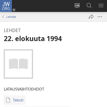
JW.ORG
Kirjaudu
(avaa
Vaihda
Hae
NÄ
uuden
sivuston
JW.ORG-
VA
Lehdet
ikkunan)
kieli
sivustolta
LEHDET
22. elokuuta 1994
LATAUSVAIHTOEHDOT
Teksti
Julkaisujen