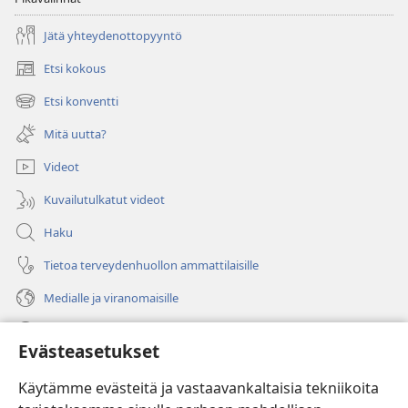
Jätä yhteydenottopyyntö
Etsi kokous
(avaa
uuden
Etsi konventti
(avaa
ikkunan)
uuden
Mitä uutta?
ikkunan)
Videot
Kuvailutulkatut videot
Haku
Tietoa terveydenhuollon ammattilaisille
Medialle ja viranomaisille
Ohje
Evästeasetukset
Lahjoitukset
(avaa
Käytämme evästeitä ja vastaavankaltaisia tekniikoita
uuden