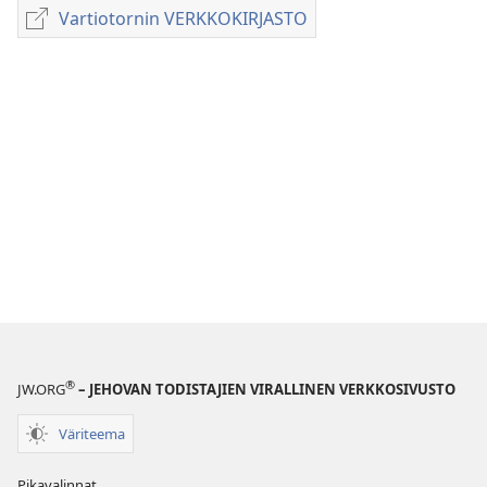
latausvaihtoehdot
Vartiotornin VERKKOKIRJASTO
Vartiotornin
LEHDET
VERKKOKIRJASTO
22. elokuuta
1994
®
JW.ORG
– JEHOVAN TODISTAJIEN VIRALLINEN VERKKOSIVUSTO
Väriteema
Pikavalinnat