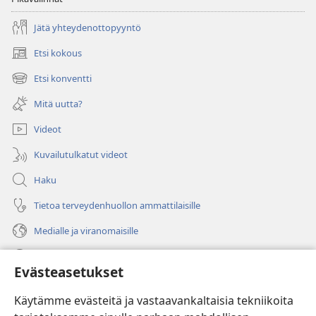
Jätä yhteydenottopyyntö
Etsi kokous
(avaa
uuden
Etsi konventti
(avaa
ikkunan)
uuden
Mitä uutta?
ikkunan)
Videot
Kuvailutulkatut videot
Haku
Tietoa terveydenhuollon ammattilaisille
Medialle ja viranomaisille
Ohje
Evästeasetukset
Lahjoitukset
(avaa
Käytämme evästeitä ja vastaavankaltaisia tekniikoita
uuden