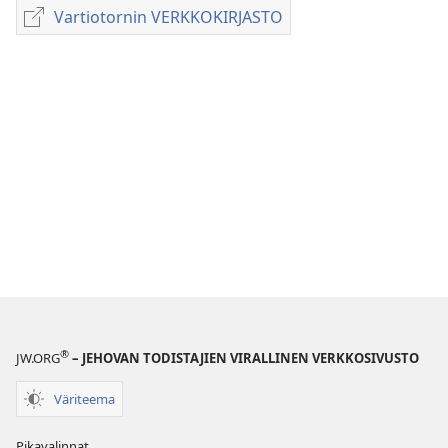
latausvaihtoehdot
Vartiotornin VERKKOKIRJASTO
Vartiotornin
LEHDET
VERKKOKIRJASTO
22. heinäkuuta
1993
®
JW.ORG
– JEHOVAN TODISTAJIEN VIRALLINEN VERKKOSIVUSTO
Väriteema
Pikavalinnat