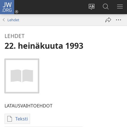
JW.ORG
Kirjaudu
(avaa
Vaihda
Hae
NÄ
uuden
sivuston
JW.ORG-
VA
Lehdet
ikkunan)
kieli
sivustolta
LEHDET
22. heinäkuuta 1993
LATAUSVAIHTOEHDOT
Teksti
Julkaisujen