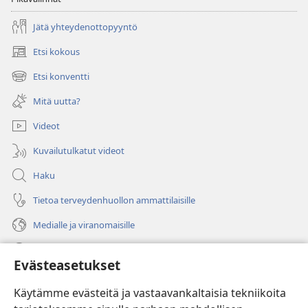
Jätä yhteydenottopyyntö
Etsi kokous
(avaa
uuden
Etsi konventti
(avaa
ikkunan)
uuden
Mitä uutta?
ikkunan)
Videot
Kuvailutulkatut videot
Haku
Tietoa terveydenhuollon ammattilaisille
Medialle ja viranomaisille
Ohje
Evästeasetukset
Lahjoitukset
(avaa
Käytämme evästeitä ja vastaavankaltaisia tekniikoita
uuden