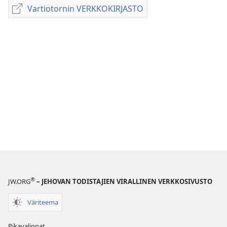
latausvaihtoehdot
Vartiotornin VERKKOKIRJASTO
Vartiotornin
LEHDET
VERKKOKIRJASTO
8. huhtikuuta
1982
®
JW.ORG
– JEHOVAN TODISTAJIEN VIRALLINEN VERKKOSIVUSTO
Väriteema
Pikavalinnat