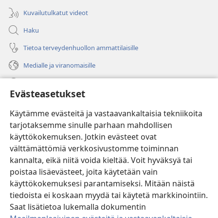
Kuvailutulkatut videot
Haku
Tietoa terveydenhuollon ammattilaisille
Medialle ja viranomaisille
Ohje
Evästeasetukset
Lahjoitukset
(avaa
Käytämme evästeitä ja vastaavankaltaisia tekniikoita
uuden
tarjotaksemme sinulle parhaan mahdollisen
ikkunan)
Vartiotornin VERKKOKIRJASTO
käyttökokemuksen. Jotkin evästeet ovat
(avaa
välttämättömiä verkkosivustomme toiminnan
uuden
®
JW Hub
ikkunan)
kannalta, eikä niitä voida kieltää. Voit hyväksyä tai
(avaa
uuden
poistaa lisäevästeet, joita käytetään vain
®
JW Library
ikkunan)
käyttökokemuksesi parantamiseksi. Mitään näistä
tiedoista ei koskaan myydä tai käytetä markkinointiin.
Watchtower Library
Saat lisätietoa lukemalla dokumentin