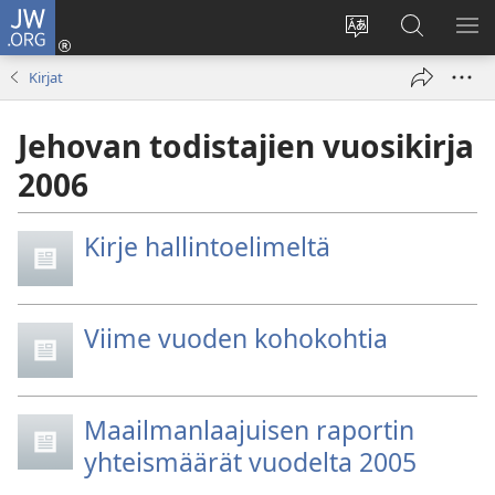
JW.ORG
Kirjaudu
(avaa
Vaihda
Hae
NÄ
uuden
sivuston
JW.ORG-
VA
Kirjat
ikkunan)
kieli
sivustolta
Jehovan todistajien vuosikirja
2006
Kirje hallintoelimeltä
Viime vuoden kohokohtia
Maailmanlaajuisen raportin
yhteismäärät vuodelta 2005