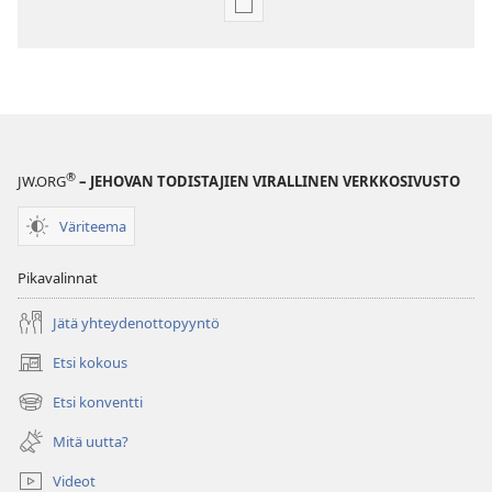
Julkaisujen
latausvaihtoehdot
Jehovan
todistajien
vuosikirja
2006
®
JW.ORG
– JEHOVAN TODISTAJIEN VIRALLINEN VERKKOSIVUSTO
Väriteema
Pikavalinnat
Jätä yhteydenottopyyntö
Etsi kokous
(avaa
uuden
Etsi konventti
(avaa
ikkunan)
uuden
Mitä uutta?
ikkunan)
Videot