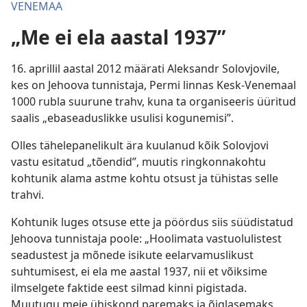
VENEMAA
„Me ei ela aastal 1937”
16. aprillil aastal 2012 määrati Aleksandr Solovjovile,
kes on Jehoova tunnistaja, Permi linnas Kesk-Venemaal
1000 rubla suurune trahv, kuna ta organiseeris üüritud
saalis „ebaseaduslikke usulisi kogunemisi”.
Olles tähelepanelikult ära kuulanud kõik Solovjovi
vastu esitatud „tõendid”, muutis ringkonnakohtu
kohtunik alama astme kohtu otsust ja tühistas selle
trahvi.
Kohtunik luges otsuse ette ja pöördus siis süüdistatud
Jehoova tunnistaja poole: „Hoolimata vastuolulistest
seadustest ja mõnede isikute eelarvamuslikust
suhtumisest, ei ela me aastal 1937, nii et võiksime
ilmselgete faktide eest silmad kinni pigistada.
Muutugu meie ühiskond paremaks ja õiglasemaks