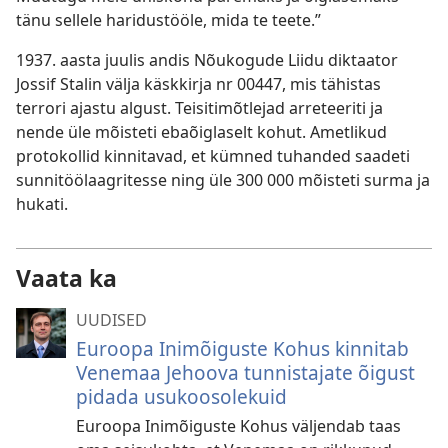
tänu sellele haridustööle, mida te teete.”
1937. aasta juulis andis Nõukogude Liidu diktaator
Jossif Stalin välja käskkirja nr 00447, mis tähistas
terrori ajastu algust. Teisitimõtlejad arreteeriti ja
nende üle mõisteti ebaõiglaselt kohut. Ametlikud
protokollid kinnitavad, et kümned tuhanded saadeti
sunnitöölaagritesse ning üle 300 000 mõisteti surma ja
hukati.
Vaata ka
UUDISED
Euroopa Inimõiguste Kohus kinnitab
Venemaa Jehoova tunnistajate õigust
pidada usukoosolekuid
Euroopa Inimõiguste Kohus väljendab taas