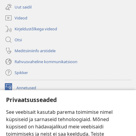
uue
Uut saidil
akna)
Videod
Kirjeldustõlkega videod
Otsi
Meditsiiniinfo arstidele
Rahvusvaheline kommunikatsioon
Spikker
Annetused
(avab
uue
Privaatsusseaded
akna)
Vahitorni VEEBIRAAMATUKOGU
(avab
See veebisait kasutab parema toimimise nimel
uue
®
JW Hub
küpsiseid ja sarnaseid tehnoloogiaid. Mõned
akna)
(avab
küpsised on hädavajalikud meie veebisaidi
uue
®
JW Library
akna)
toimimiseks ja neist ei saa keelduda. Teiste