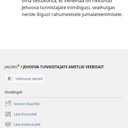
oma seisukohta, et Venemaa on rikkunud
Jehoova tunnistajate inimõigusi, sealhulgas
nende õigust rahumeelsele jumalateenimisele.
®
JW.ORG
/ JEHOOVA TUNNISTAJATE AMETLIK VEEBISAIT
Välimuse sätted
Otselingid
Soovin lisainfot
Leia koosolek
(avab
uue
Leia kokkutulek
(avab
akna)