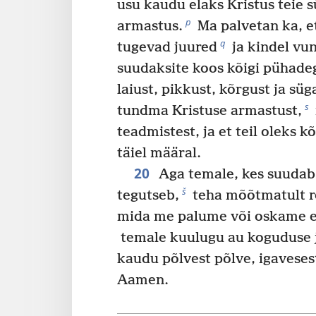
usu kaudu elaks Kristus teie 
p
armastus.
Ma palvetan ka, et 
q
tugevad juured
ja kindel vu
suudaksite koos kõigi pühadeg
laiust, pikkust, kõrgust ja süg
s
tundma Kristuse armastust,
teadmistest, ja et teil oleks 
täiel määral.
20
Aga temale, kes suudab
š
tegutseb,
teha mõõtmatult ro
mida me palume või oskame e
temale kuulugu au koguduse j
kaudu põlvest põlve, igavesest
Aamen.