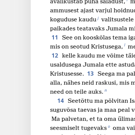
avalikustab püha saladust,
mi
ammusest ajast varjul hoidnu
j
koguduse kaudu
valitsustele
paikades teatavaks Jumala mi
11
See on kooskõlas tema iga
l
mis on seotud Kristusega,
me
12
kelle kaudu me võime täie
usaldusega Jumala ette astud
13
Kristusesse.
Seega ma palu
alla, nähes neid raskusi, mis m
n
need on teile auks.
14
Seetõttu ma põlvitan Is
suguvõsa taevas ja maa peal 
Ma palvetan, et ta oma ülimas
o
seesmiselt tugevaks
oma vai