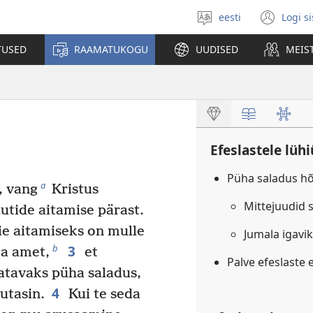
eesti
Logi s
Vali
(av
keel
uue
TUSED
RAAMATUKOGU
UUDISED
MEIS
akn
Efeslastele lüh
Püha saladus h
a
, vang
Kristus
Mittejuudid 
uutide aitamise pärast.
ie aitamiseks on mulle
Jumala igavi
3
b
a amet,
et
Palve efeslaste 
atavaks püha saladus,
4
utasin.
Kui te seda