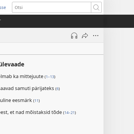
isse
ab
Otsi
T
a)
iülevaade
õlmab ka mittejuute
(
1–13
)
saavad samuti pärijateks
(
6
)
kuline eesmärk
(
11
)
eest, et nad mõistaksid tõde
(
14–21
)