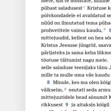
loete, siis te mõistate, milli
c
pühast saladusest
Kristuse k
põlvkondadele ei avaldatud se
nüüd on ilmutatud tema pühade
d
prohvetitele vaimu kaudu,
mittejuudid, kellest on hea 
Kristus Jeesuse jüngrid, saav
pärijateks ja sama keha liikm
tõotuse täitumist nagu meie.
selle saladuse teenijaks tänu 
mille ta mulle oma väe kaudu
8
Minule, kes ma olen kõig
g
väikseim,
osutati seda armu
mittejuutidele head sõnumit 
9
rikkusest
ja aitaksin kõigi
i