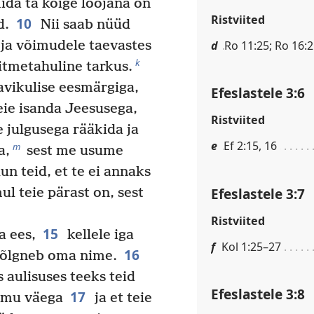
da ta kõige loojana on
Ristviited
10
d.
Nii saab nüüd
d
Ro 11:25; Ro 16:2
 ja võimudele taevastes
k
tmetahuline tarkus.
vikulise eesmärgiga,
Efeslastele 3:6
ie isanda Jeesusega,
Ristviited
 julgusega rääkida ja
e
Ef 2:15, 16
m
a,
sest me usume
n teid, et te ei annaks
Efeslastele 3:7
ul teie pärast on, sest
Ristviited
15
a ees,
kellele iga
f
Kol 1:25–27
16
võlgneb oma nime.
 aulisuses teeks teid
Efeslastele 3:8
17
mu väega
ja et teie