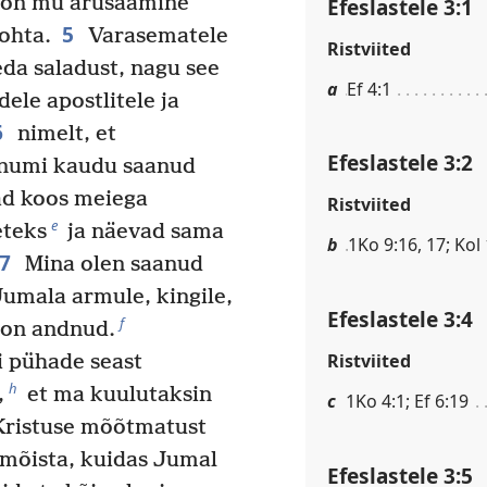
ne on mu arusaamine
Efeslastele 3:1
5
ohta.
Varasematele
Ristviited
da saladust, nagu see
a
Ef 4:1
le apostlitele ja
6
nimelt, et
Efeslastele 3:2
sõnumi kaudu saanud
ad koos meiega
Ristviited
e
eteks
ja näevad sama
b
1Ko 9:16, 17; Kol 
7
Mina olen saanud
Jumala armule, kingile,
Efeslastele 3:4
f
 on andnud.
Ristviited
i pühade seast
h
,
et ma kuulutaksin
c
1Ko 4:1; Ef 6:19
Kristuse mõõtmatust
l mõista, kuidas Jumal
Efeslastele 3:5