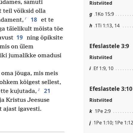
südames, samuti
Ristviited
teil võiksid olla
g
1Ko 15:9
18
r
ndament,
et te
h
1Ti 1:13, 14
a täielikult mõista tõe
19
avust
ning õpiksite
Efeslastele 3:9
mis on ülem
kõiki jumalikke omadusi
Ristviited
i
Ef 1:9, 10
 oma jõuga, mis meis
hkem kõigest sellest,
Efeslastele 3:10
21
z
tte kujutada,
Ristviited
a Kristus Jeesuse
 ajast igavesti.
k
1Pe 2:9
j
1Pe 1:10; 1Pe 1:1