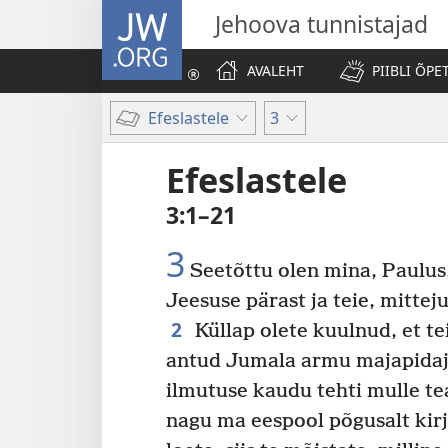
JW.ORG
Jehoova tunnistajad
AVALEHT
PIIBLI ÕPE
Efeslastele
3
Efeslastele
3:1–21
3
Seetõttu olen mina, Paulus
Jeesuse pärast ja teie, mittej
2
Küllap olete kuulnud, et te
antud Jumala armu majapidaj
ilmutuse kaudu tehti mulle te
nagu ma eespool põgusalt kirj