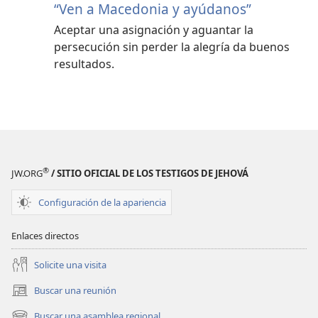
“Ven a Macedonia y ayúdanos”
Aceptar una asignación y aguantar la
persecución sin perder la alegría da buenos
resultados.
®
JW.ORG
/ SITIO OFICIAL DE LOS TESTIGOS DE JEHOVÁ
Configuración de la apariencia
Enlaces directos
Solicite una visita
Buscar una reunión
(abre
una
Buscar una asamblea regional