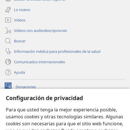
(abre
nueva
una
ventana)
Lo nuevo
nueva
ventana)
Videos
Videos con audiodescripciones
Buscar
Información médica para profesionales de la salud
Comunicados internacionales
Ayuda
Donaciones
(abre
una
Configuración de privacidad
nueva
BIBLIOTECA EN LÍNEA Watchtower™
(abre
ventana)
Para que usted tenga la mejor experiencia posible,
una
®
JW Hub
usamos
cookies
y otras tecnologías similares. Algunas
nueva
(abre
ventana)
cookies
son necesarias para que el sitio web funcione,
una
®
JW Library
nueva