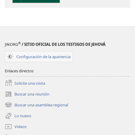
Perspicacia
para
comprender
las
Escrituras
®
JW.ORG
/ SITIO OFICIAL DE LOS TESTIGOS DE JEHOVÁ
Configuración de la apariencia
Enlaces directos
Solicite una visita
Buscar una reunión
(abre
una
Buscar una asamblea regional
(abre
nueva
una
ventana)
Lo nuevo
nueva
ventana)
Videos