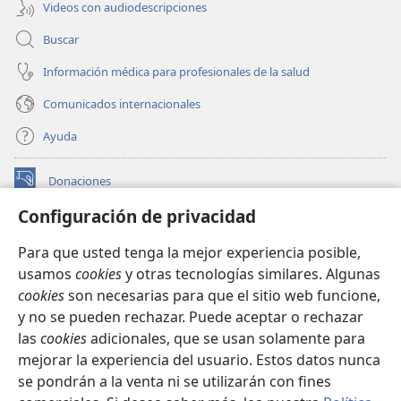
Videos con audiodescripciones
Buscar
Información médica para profesionales de la salud
Comunicados internacionales
Ayuda
Donaciones
(abre
una
Configuración de privacidad
nueva
BIBLIOTECA EN LÍNEA Watchtower™
(abre
ventana)
Para que usted tenga la mejor experiencia posible,
una
®
JW Hub
usamos
cookies
y otras tecnologías similares. Algunas
nueva
(abre
ventana)
cookies
son necesarias para que el sitio web funcione,
una
®
JW Library
nueva
y no se pueden rechazar. Puede aceptar o rechazar
ventana)
las
cookies
adicionales, que se usan solamente para
Watchtower Library
mejorar la experiencia del usuario. Estos datos nunca
se pondrán a la venta ni se utilizarán con fines