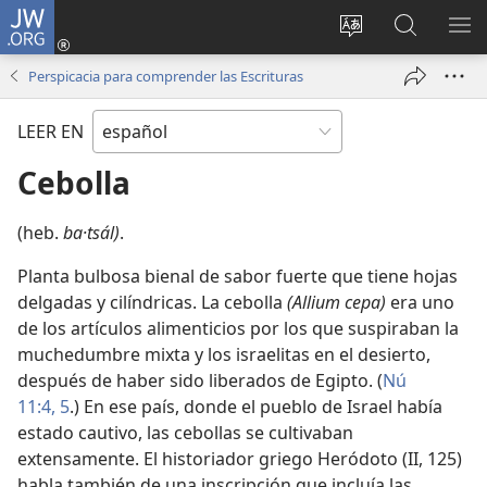
JW.ORG
Iniciar
sesión
Cambiar
Búsqueda
MO
(abre
idioma
en
ME
Perspicacia para comprender las Escrituras
una
del sitio
jw.org
nueva
LEER EN
ventana)
Cebolla
(heb.
ba·tsál)
.
Planta bulbosa bienal de sabor fuerte que tiene hojas
delgadas y cilíndricas. La cebolla
(Allium cepa)
era uno
de los artículos alimenticios por los que suspiraban la
muchedumbre mixta y los israelitas en el desierto,
después de haber sido liberados de Egipto. (
Nú
11:4, 5
.) En ese país, donde el pueblo de Israel había
estado cautivo, las cebollas se cultivaban
extensamente. El historiador griego Heródoto (II, 125)
habla también de una inscripción que incluía las