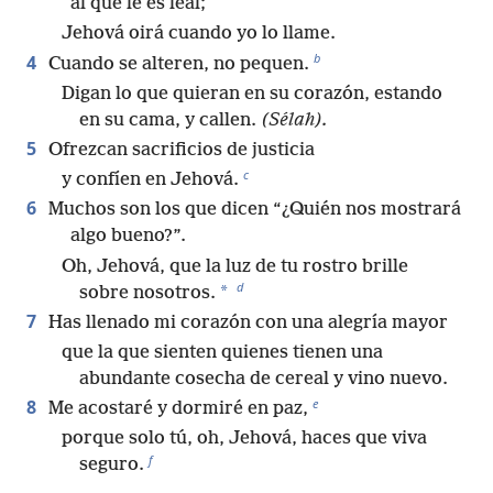
al que le es leal;
Jehová oirá cuando yo lo llame.
b
4
Cuando se alteren, no pequen.
Digan lo que quieran en su corazón, estando
en su cama, y callen.
(Sélah).
5
Ofrezcan sacrificios de justicia
c
y confíen en Jehová.
6
Muchos son los que dicen “¿Quién nos mostrará
algo bueno?”.
Oh, Jehová, que la luz de tu rostro brille
d
*
sobre nosotros.
7
Has llenado mi corazón con una alegría mayor
que la que sienten quienes tienen una
abundante cosecha de cereal y vino nuevo.
e
8
Me acostaré y dormiré en paz,
porque solo tú, oh, Jehová, haces que viva
f
seguro.