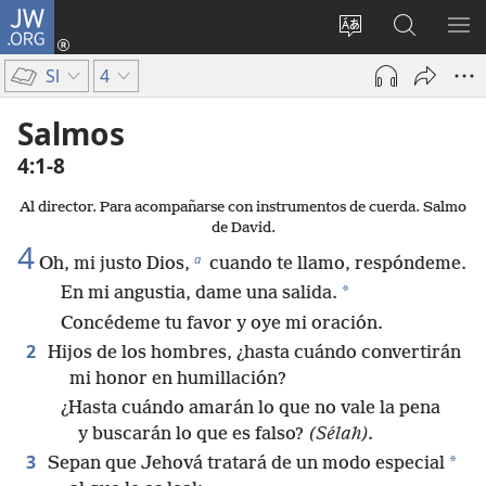
JW.ORG
Iniciar
sesión
Cambiar
Búsqueda
MO
(abre
idioma
en
ME
Sl
4
una
del sitio
jw.org
nueva
Salmos
ventana)
4:1-8
Al director. Para acompañarse con instrumentos de cuerda. Salmo
de David.
4
a
Oh, mi justo Dios,
cuando te llamo, respóndeme.
*
En mi angustia, dame una salida.
Concédeme tu favor y oye mi oración.
2
Hijos de los hombres, ¿hasta cuándo convertirán
mi honor en humillación?
¿Hasta cuándo amarán lo que no vale la pena
y buscarán lo que es falso?
(Sélah).
3
*
Sepan que Jehová tratará de un modo especial