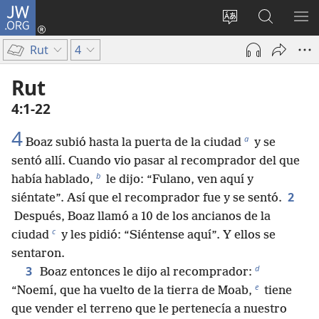
JW.ORG
Iniciar
sesión
Cambiar
Búsqueda
MO
(abre
idioma
en
ME
Rut
4
una
del sitio
jw.org
nueva
Rut
ventana)
4:1-22
4
a
Boaz subió hasta la puerta de la ciudad
y se
sentó allí. Cuando vio pasar al recomprador del que
b
había hablado,
le dijo: “Fulano, ven aquí y
2
siéntate”. Así que el recomprador fue y se sentó.
Después, Boaz llamó a 10 de los ancianos de la
c
ciudad
y les pidió: “Siéntense aquí”. Y ellos se
sentaron.
d
3
Boaz entonces le dijo al recomprador:
e
“Noemí, que ha vuelto de la tierra de Moab,
tiene
que vender el terreno que le pertenecía a nuestro