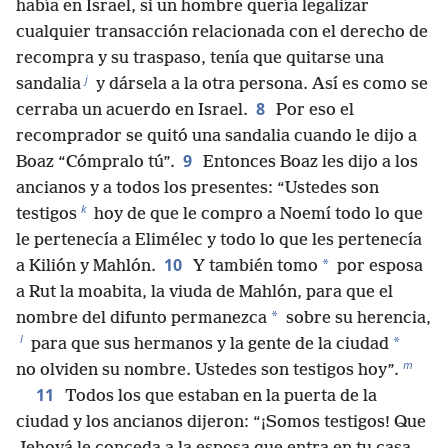
había en Israel, si un hombre quería legalizar
cualquier transacción relacionada con el derecho de
recompra y su traspaso, tenía que quitarse una
j
sandalia
y dársela a la otra persona. Así es como se
8
cerraba un acuerdo en Israel.
Por eso el
recomprador se quitó una sandalia cuando le dijo a
9
Boaz “Cómpralo tú”.
Entonces Boaz les dijo a los
ancianos y a todos los presentes: “Ustedes son
k
testigos
hoy de que le compro a Noemí todo lo que
le pertenecía a Elimélec y todo lo que les pertenecía
10
*
a Kilión y Mahlón.
Y también tomo
por esposa
a Rut la moabita, la viuda de Mahlón, para que el
*
nombre del difunto permanezca
sobre su herencia,
l
*
para que sus hermanos y la gente de la ciudad
m
no olviden su nombre. Ustedes son testigos hoy”.
11
Todos los que estaban en la puerta de la
ciudad y los ancianos dijeron: “¡Somos testigos! Que