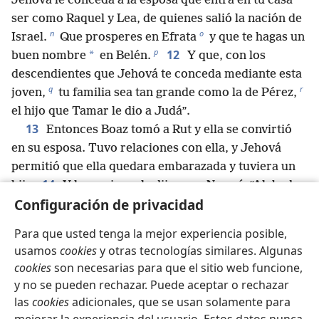
Jehová le conceda a la esposa que entra en tu casa
ser como Raquel y Lea, de quienes salió la nación de
n
o
Israel.
Que prosperes en Efrata
y que te hagas un
p
12
*
buen nombre
en Belén.
Y que, con los
descendientes que Jehová te conceda mediante esta
q
r
joven,
tu familia sea tan grande como la de Pérez,
el hijo que Tamar le dio a Judá”.
13
Entonces Boaz tomó a Rut y ella se convirtió
en su esposa. Tuvo relaciones con ella, y Jehová
permitió que ella quedara embarazada y tuviera un
14
hijo.
Y las mujeres le dijeron a Noemí: “Alabado
Configuración de privacidad
sea Jehová, que no te ha dejado sin recomprador.
15
¡Que su nombre sea proclamado en Israel!
Este
Para que usted tenga la mejor experiencia posible,
*
niño te ha devuelto la vida
y te cuidará en tu vejez,
usamos
cookies
y otras tecnologías similares. Algunas
s
porque es el hijo de tu nuera, que te quiere
y que es
cookies
son necesarias para que el sitio web funcione,
16
mejor para ti que siete hijos”.
Noemí tomó al
y no se pueden rechazar. Puede aceptar o rechazar
*
niño en sus brazos,
y fue ella quien se encargó de
las
cookies
adicionales, que se usan solamente para
17
*
criarlo.
Entonces las vecinas le pusieron