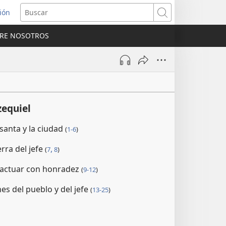
sión
Buscar
RE NOSOTROS
a
na)
zequiel
santa y la ciudad
(
1-6
)
erra del jefe
,
(
7
8
)
 actuar con honradez
(
9-12
)
es del pueblo y del jefe
(
13-25
)