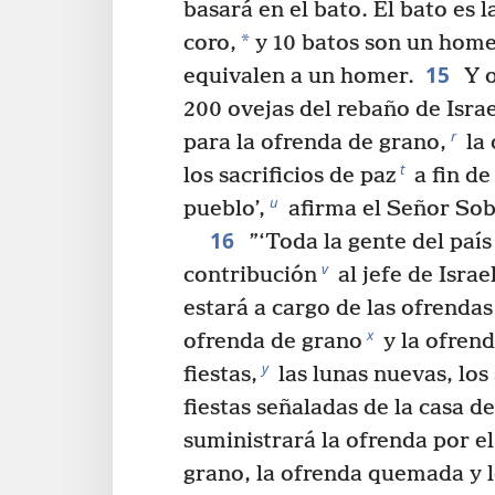
basará en el bato. El bato es 
*
coro,
y 10 batos son un homer
15
equivalen a un homer.
Y o
200 ovejas del rebaño de Israe
r
para la ofrenda de grano,
la
t
los sacrificios de paz
a fin de
u
pueblo’,
afirma el Señor So
16
”‘Toda la gente del país
v
contribución
al jefe de Israel
estará a cargo de las ofrenda
x
ofrenda de grano
y la ofrend
y
fiestas,
las lunas nuevas, los
fiestas señaladas de la casa de
suministrará la ofrenda por e
grano, la ofrenda quemada y lo