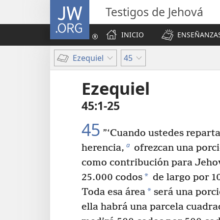
JW.ORG
Testigos de Jehová
INICIO
ENSEÑANZAS
Ezequiel
45
Ezequiel
45:1-25
45
”‘Cuando ustedes reparta
a
herencia,
ofrezcan una porció
como contribución para Jeho
*
25.000 codos
de largo por 1
*
Toda esa área
será una porci
ella habrá una parcela cuadrad