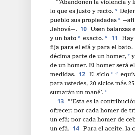
”‘Abandonen la violencia y 
n
lo que es justo y recto.
Dejen
o
pueblo sus propiedades
—afi
10
Jehová—.
Usen balanzas e
11
p
*
y un bato
exacto.
Hay 
fija para el efá y para el bato
*
décima parte de un homer,
y
de un homer. El homer será el
12
q
*
medidas.
El siclo
equiv
para ustedes, 20 siclos más 25 
*
sumarán un mané’.
13
”‘Esta es la contribuci
ofrecer: por cada homer de tri
un efá; por cada homer de ceb
14
un efá.
Para el aceite, la 