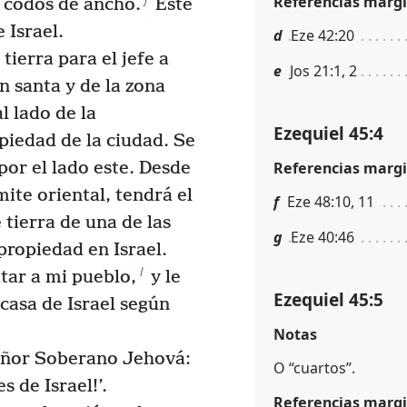
Referencias margi
 codos de ancho.
Este
 Israel.
d
Eze 42:20
tierra para el jefe a
e
Jos 21:1, 2
n santa y de la zona
l lado de la
Ezequiel 45:4
piedad de la ciudad. Se
Referencias margi
por el lado este. Desde
ímite oriental, tendrá el
f
Eze 48:10, 11
tierra de una de las
g
Eze 40:46
propiedad en Israel.
l
tar a mi pueblo,
y le
Ezequiel 45:5
a casa de Israel según
Notas
Señor Soberano Jehová:
O “cuartos”.
s de Israel!’.
Referencias margi