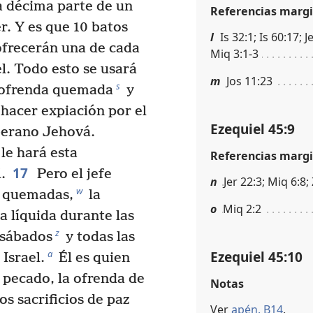
la décima parte de un
Referencias margi
. Y es que 10 batos
l
Is 32:1; Is 60:17; 
frecerán una de cada
Miq 3:1-3
l. Todo esto se usará
m
Jos 11:23
s
 ofrenda quemada
y
 hacer expiación por el
Ezequiel 45:9
berano Jehová.
 le hará esta
Referencias margi
17
.
Pero el jefe
n
Jer 22:3; Miq 6:8;
w
s quemadas,
la
o
Miq 2:2
a líquida durante las
z
 sábados
y todas las
Ezequiel 45:10
a
 Israel.
Él es quien
l pecado, la ofrenda de
Notas
s sacrificios de paz
Ver
apén. B14
.