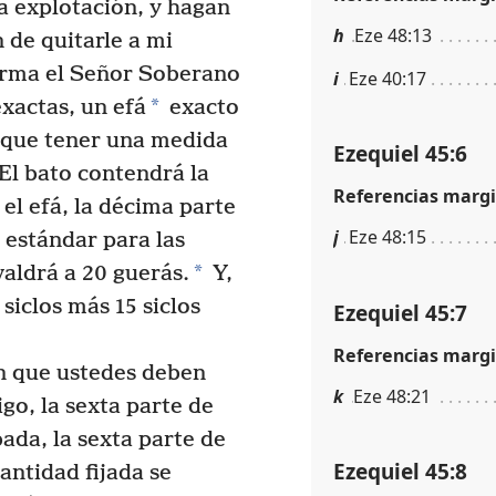
la explotación, y hagan
h
Eze 48:13
 de quitarle a mi
rma el Señor Soberano
i
Eze 40:17
*
xactas, un efá
exacto
que tener una medida
Ezequiel 45:6
. El bato contendrá la
Referencias margi
 el efá, la décima parte
j
Eze 48:15
 estándar para las
*
aldrá a 20 guerás.
Y,
siclos más 15 siclos
Ezequiel 45:7
Referencias margi
ón que ustedes deben
k
Eze 48:21
go, la sexta parte de
ada, la sexta parte de
Ezequiel 45:8
cantidad fijada se