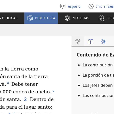
español
Iniciar se
Seleccionar
(abre
idioma
una
 BÍBLICAS
BIBLIOTECA
NOTICIAS
SOB
nuev
venta
Contenido de E
La contribución 
n la tierra como
La porción de ti
n santa de la tierra
b
vá.
Debe tener
Los jefes deben
c
0.000 codos de ancho.
Las contribucion
2
ón santa.
Dentro de
a para el lugar santo;
d