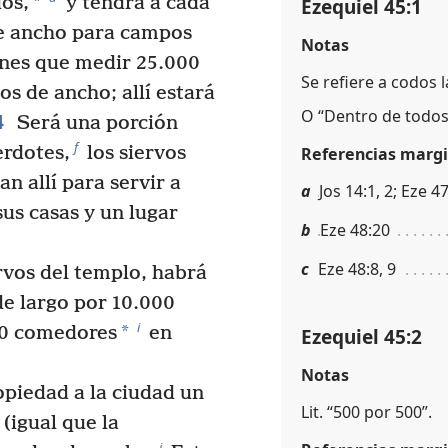
*
os,
y tendrá a cada
Ezequiel 45:1
de ancho para campos
Notas
enes que medir 25.000
Se refiere a codos 
s de ancho; allí estará
O “Dentro de todos 
4
Será una porción
f
erdotes,
los siervos
Referencias margi
an allí para servir a
a
Jos 14:1, 2; Eze 4
us casas y un lugar
b
Eze 48:20
c
Eze 48:8, 9
ervos del templo, habrá
e largo por 10.000
i
*
20 comedores
en
Ezequiel 45:2
Notas
opiedad a la ciudad un
Lit. “500 por 500”.
(igual que la
j