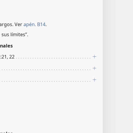
largos. Ver
apén. B14
.
sus límites”.
nales
7:21, 22