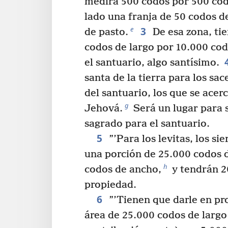
medirá 500 codos por 500 cod
lado una franja de 50 codos 
3
e
de pasto.
De esa zona, ti
codos de largo por 10.000 codo
el santuario, algo santísimo.
santa de la tierra para los sac
del santuario, los que se acerc
g
Jehová.
Será un lugar para s
sagrado para el santuario.
5
”’Para los levitas, los si
una porción de 25.000 codos d
h
codos de ancho,
y tendrán 
propiedad.
6
”’Tienen que darle en pr
área de 25.000 codos de largo 