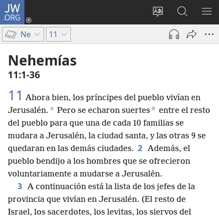
JW.ORG
Iniciar
sesión
Cambiar
Búsqueda
MO
(abre
idioma
en
ME
Ne
11
una
del sitio
jw.org
nueva
Nehemías
ventana)
11:1-36
11
Ahora bien, los príncipes del pueblo vivían en
a
b
Jerusalén.
Pero se echaron suertes
entre el resto
del pueblo para que una de cada 10 familias se
mudara a Jerusalén, la ciudad santa, y las otras 9 se
2
quedaran en las demás ciudades.
Además, el
pueblo bendijo a los hombres que se ofrecieron
voluntariamente a mudarse a Jerusalén.
3
A continuación está la lista de los jefes de la
provincia que vivían en Jerusalén. (El resto de
Israel, los sacerdotes, los levitas, los siervos del