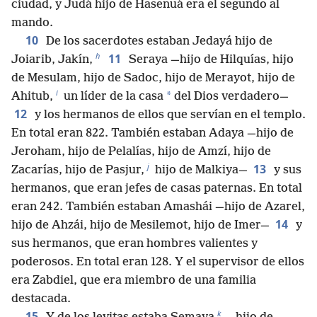
ciudad, y Judá hijo de Hasenuá era el segundo al
mando.
10
De los sacerdotes estaban Jedayá hijo de
h
11
Joiarib, Jakín,
Seraya —hijo de Hilquías, hijo
de Mesulam, hijo de Sadoc, hijo de Merayot, hijo de
i
*
Ahitub,
un líder de la casa
del Dios verdadero—
12
y los hermanos de ellos que servían en el templo.
En total eran 822. También estaban Adaya —hijo de
Jeroham, hijo de Pelalías, hijo de Amzí, hijo de
j
13
Zacarías, hijo de Pasjur,
hijo de Malkiya—
y sus
hermanos, que eran jefes de casas paternas. En total
eran 242. También estaban Amashái —hijo de Azarel,
14
hijo de Ahzái, hijo de Mesilemot, hijo de Imer—
y
sus hermanos, que eran hombres valientes y
poderosos. En total eran 128. Y el supervisor de ellos
era Zabdiel, que era miembro de una familia
destacada.
k
15