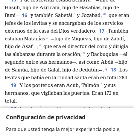
Y de los levitas estaba Semaya
—hijo de
Hasub, hijo de Azricam, hijo de Hasabías, hijo de
l
m
16
Buní—
y también Sabetái
y Jozabad,
que eran
jefes de los levitas y se encargaban de los servicios
17
externos de la casa del Dios verdadero.
También
n
estaban Matanías
—hijo de Miqueas, hijo de Zabdí,
o
hijo de Asaf—,
que era el director del coro y dirigía
p
las alabanzas durante la oración,
y Bacbuquías —el
segundo entre sus hermanos—, así como Abdá —hijo
q
18
de Samúa, hijo de Galal, hijo de Jedutún—.
Los
levitas que había en la ciudad santa eran en total 284.
r
19
Y los porteros eran Acub, Talmón
y sus
hermanos, que vigilaban las puertas. Eran 172 en
total.
20
Los demás israelitas, sacerdotes y levitas
Configuración de privacidad
estaban en las otras ciudades de Judá, cada uno en la
21
*
propiedad que había heredado.
Y los siervos
Para que usted tenga la mejor experiencia posible,
s
t
*
del templo
vivían en Ofel.
Ziha y Guispá estaban