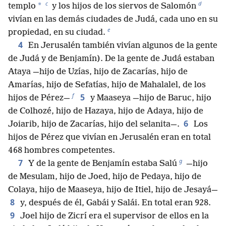
c
d
*
templo
y los hijos de los siervos de Salomón
vivían en las demás ciudades de Judá, cada uno en su
e
propiedad, en su ciudad.
4
En Jerusalén también vivían algunos de la gente
de Judá y de Benjamín). De la gente de Judá estaban
Ataya —hijo de Uzías, hijo de Zacarías, hijo de
Amarías, hijo de Sefatías, hijo de Mahalalel, de los
f
5
hijos de Pérez—
y Maaseya —hijo de Baruc, hijo
de Colhozé, hijo de Hazaya, hijo de Adaya, hijo de
6
Joiarib, hijo de Zacarías, hijo del selanita—.
Los
hijos de Pérez que vivían en Jerusalén eran en total
468 hombres competentes.
g
7
Y de la gente de Benjamín estaba Salú
—hijo
de Mesulam, hijo de Joed, hijo de Pedaya, hijo de
Colaya, hijo de Maaseya, hijo de Itiel, hijo de Jesayá—
8
y, después de él, Gabái y Salái. En total eran 928.
9
Joel hijo de Zicrí era el supervisor de ellos en la