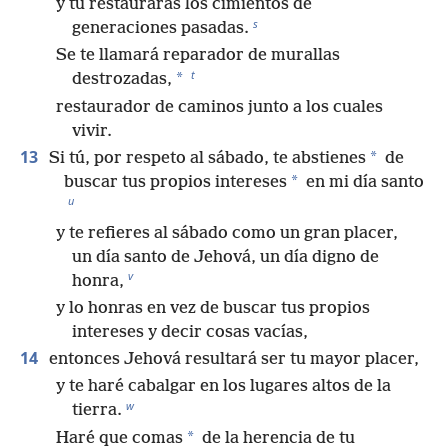
y tú restaurarás los cimientos de
s
generaciones pasadas.
Se te llamará reparador de murallas
t
*
destrozadas,
restaurador de caminos junto a los cuales
vivir.
13
*
Si tú, por respeto al sábado, te abstienes
de
*
buscar tus propios intereses
en mi día santo
u
y te refieres al sábado como un gran placer,
un día santo de Jehová, un día digno de
v
honra,
y lo honras en vez de buscar tus propios
intereses y decir cosas vacías,
14
entonces Jehová resultará ser tu mayor placer,
y te haré cabalgar en los lugares altos de la
w
tierra.
*
Haré que comas
de la herencia de tu