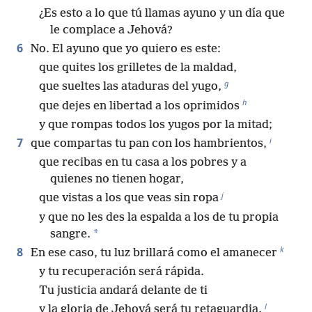
¿Es esto a lo que tú llamas ayuno y un día que
le complace a Jehová?
6
No. El ayuno que yo quiero es este:
que quites los grilletes de la maldad,
g
que sueltes las ataduras del yugo,
h
que dejes en libertad a los oprimidos
y que rompas todos los yugos por la mitad;
i
7
que compartas tu pan con los hambrientos,
que recibas en tu casa a los pobres y a
quienes no tienen hogar,
j
que vistas a los que veas sin ropa
y que no les des la espalda a los de tu propia
*
sangre.
k
8
En ese caso, tu luz brillará como el amanecer
y tu recuperación será rápida.
Tu justicia andará delante de ti
l
y la gloria de Jehová será tu retaguardia.