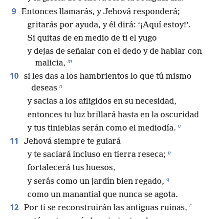
9
Entonces llamarás, y Jehová responderá;
gritarás por ayuda, y él dirá: ‘¡Aquí estoy!’.
Si quitas de en medio de ti el yugo
y dejas de señalar con el dedo y de hablar con
m
malicia,
10
si les das a los hambrientos lo que tú mismo
n
deseas
y sacias a los afligidos en su necesidad,
entonces tu luz brillará hasta en la oscuridad
o
y tus tinieblas serán como el mediodía.
11
Jehová siempre te guiará
p
y te saciará incluso en tierra reseca;
fortalecerá tus huesos,
q
y serás como un jardín bien regado,
como un manantial que nunca se agota.
r
12
Por ti se reconstruirán las antiguas ruinas,