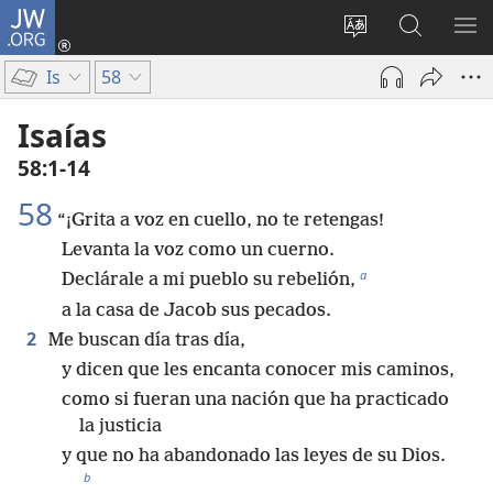
JW.ORG
Iniciar
sesión
Cambiar
Búsqueda
MO
(abre
idioma
en
ME
Is
58
una
del sitio
jw.org
nueva
Isaías
ventana)
58:1-14
58
“¡Grita a voz en cuello, no te retengas!
Levanta la voz como un cuerno.
a
Declárale a mi pueblo su rebelión,
a la casa de Jacob sus pecados.
2
Me buscan día tras día,
y dicen que les encanta conocer mis caminos,
como si fueran una nación que ha practicado
la justicia
y que no ha abandonado las leyes de su Dios.
b