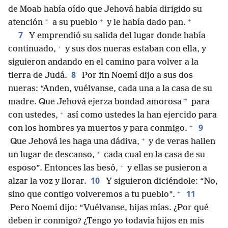
de Moab había oído que Jehová había dirigido su
+
+
*
atención
a su pueblo
y le había dado pan.
7
Y emprendió su salida del lugar donde había
+
continuado,
y sus dos nueras estaban con ella, y
siguieron andando en el camino para volver a la
8
tierra de Judá.
Por fin Noemí dijo a sus dos
nueras: “Anden, vuélvanse, cada una a la casa de su
*
madre. Que Jehová ejerza bondad amorosa
para
+
con ustedes,
así como ustedes la han ejercido para
+
9
con los hombres ya muertos y para conmigo.
+
Que Jehová les haga una dádiva,
y de veras hallen
+
un lugar de descanso,
cada cual en la casa de su
+
esposo”. Entonces las besó,
y ellas se pusieron a
10
alzar la voz y llorar.
Y siguieron diciéndole: “No,
+
11
sino que contigo volveremos a tu pueblo”.
Pero Noemí dijo: “Vuélvanse, hijas mías. ¿Por qué
deben ir conmigo? ¿Tengo yo todavía hijos en mis