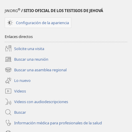
®
JW.ORG
/ SITIO OFICIAL DE LOS TESTIGOS DE JEHOVÁ
Configuración de la apariencia
Enlaces directos
Solicite una visita
Buscar una reunión
(abre
una
Buscar una asamblea regional
(abre
nueva
una
ventana)
Lo nuevo
nueva
ventana)
Videos
Videos con audiodescripciones
Buscar
Información médica para profesionales de la salud