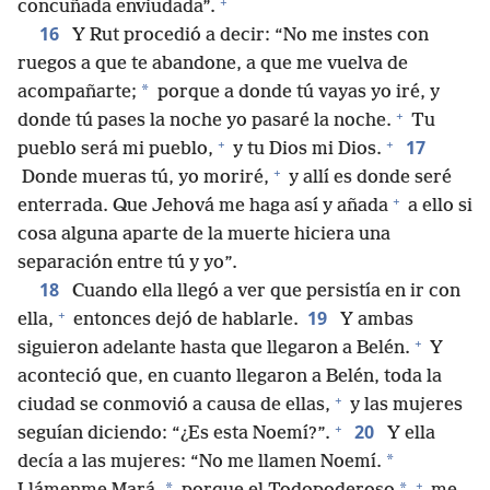
+
concuñada enviudada”.
16
Y Rut procedió a decir: “No me instes con
ruegos a que te abandone, a que me vuelva de
*
acompañarte;
porque a donde tú vayas yo iré, y
+
donde tú pases la noche yo pasaré la noche.
Tu
+
+
17
pueblo será mi pueblo,
y tu Dios mi Dios.
+
Donde mueras tú, yo moriré,
y allí es donde seré
+
enterrada. Que Jehová me haga así y añada
a ello si
cosa alguna aparte de la muerte hiciera una
separación entre tú y yo”.
18
Cuando ella llegó a ver que persistía en ir con
+
19
ella,
entonces dejó de hablarle.
Y ambas
+
siguieron adelante hasta que llegaron a Belén.
Y
aconteció que, en cuanto llegaron a Belén, toda la
+
ciudad se conmovió a causa de ellas,
y las mujeres
+
20
seguían diciendo: “¿Es esta Noemí?”.
Y ella
*
decía a las mujeres: “No me llamen Noemí.
+