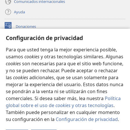
Comunicados internacionales
Ayuda
Donaciones
(abre
una
Configuración de privacidad
nueva
BIBLIOTECA EN LÍNEA Watchtower™
(abre
ventana)
Para que usted tenga la mejor experiencia posible,
una
®
JW Hub
usamos
cookies
y otras tecnologías similares. Algunas
nueva
(abre
ventana)
cookies
son necesarias para que el sitio web funcione,
una
®
JW Library
nueva
y no se pueden rechazar. Puede aceptar o rechazar
ventana)
las
cookies
adicionales, que se usan solamente para
Watchtower Library
mejorar la experiencia del usuario. Estos datos nunca
se pondrán a la venta ni se utilizarán con fines
comerciales. Si desea saber más, lea nuestra
Política
global sobre el uso de
cookies
y otras tecnologías
.
Copyright
© 2026 Watch Tower Bible and Tract Society of Pennsylvania.
También puede personalizar en cualquier momento
CONDICIONES DE USO
|
POLÍTICA DE PRIVACIDAD
|
su configuración en la
Configuración de privacidad
.
Mo
CONFIGURACIÓN DE PRIVACIDAD
ín