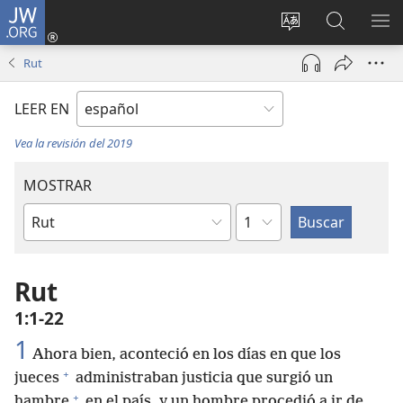
JW.ORG
Iniciar
sesión
Cambiar
Búsqueda
MO
(abre
idioma
en
ME
Rut
una
del sitio
jw.org
nueva
LEER EN
ventana)
Vea la revisión del 2019
MOSTRAR
Capítulo
Libro
de
la
Rut
Biblia
1:1-22
1
Ahora bien, aconteció en los días en que los
+
jueces
administraban justicia que surgió un
+
hambre
en el país, y un hombre procedió a ir de