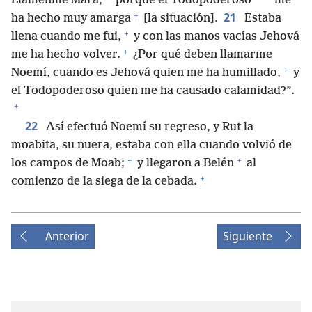
*
*
Llámenme Mará,
porque el Todopoderoso
me
+
21
ha hecho muy amarga
[la situación].
Estaba
+
llena cuando me fui,
y con las manos vacías Jehová
+
me ha hecho volver.
¿Por qué deben llamarme
+
Noemí, cuando es Jehová quien me ha humillado,
y
el Todopoderoso quien me ha causado calamidad?”.
+
22
Así efectuó Noemí su regreso, y Rut la
moabita, su nuera, estaba con ella cuando volvió de
+
+
los campos de Moab;
y llegaron a Belén
al
+
comienzo de la siega de la cebada.
Anterior
Siguiente