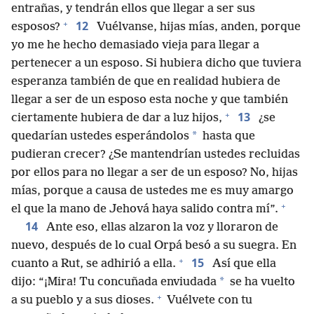
entrañas, y tendrán ellos que llegar a ser sus
+
12
esposos?
Vuélvanse, hijas mías, anden, porque
yo me he hecho demasiado vieja para llegar a
pertenecer a un esposo. Si hubiera dicho que tuviera
esperanza también de que en realidad hubiera de
llegar a ser de un esposo esta noche y que también
+
13
ciertamente hubiera de dar a luz hijos,
¿se
*
quedarían ustedes esperándolos
hasta que
pudieran crecer? ¿Se mantendrían ustedes recluidas
por ellos para no llegar a ser de un esposo? No, hijas
mías, porque a causa de ustedes me es muy amargo
+
el que la mano de Jehová haya salido contra mí”.
14
Ante eso, ellas alzaron la voz y lloraron de
nuevo, después de lo cual Orpá besó a su suegra. En
+
15
cuanto a Rut, se adhirió a ella.
Así que ella
*
dijo: “¡Mira! Tu concuñada enviudada
se ha vuelto
+
a su pueblo y a sus dioses.
Vuélvete con tu