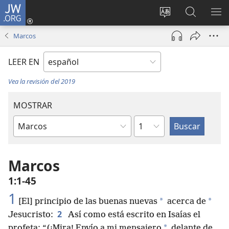
JW.ORG
Iniciar
sesión
Cambiar
Búsqueda
MO
(abre
idioma
en
ME
Marcos
una
del sitio
jw.org
nueva
LEER EN
ventana)
Vea la revisión del 2019
MOSTRAR
Capítulo
Libro
de
la
Marcos
Biblia
1:1-45
1
*
*
[El] principio de las buenas nuevas
acerca de
2
Jesucristo:
Así como está escrito en Isaías el
*
profeta: “(¡Mira! Envío a mi mensajero
delante de