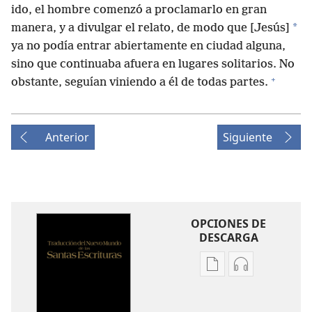
ido, el hombre comenzó a proclamarlo en gran
*
manera, y a divulgar el relato, de modo que [Jesús]
ya no podía entrar abiertamente en ciudad alguna,
sino que continuaba afuera en lugares solitarios. No
+
obstante, seguían viniendo a él de todas partes.
Anterior
Siguiente
OPCIONES DE
DESCARGA
Opciones
Opciones
de
de
descarga
descarga