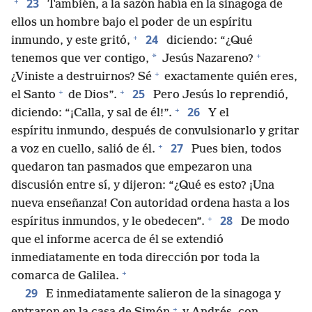
+
23
También, a la sazón había en la sinagoga de
ellos un hombre bajo el poder de un espíritu
+
24
inmundo, y este gritó,
diciendo: “¿Qué
+
*
tenemos que ver contigo,
Jesús Nazareno?
+
¿Viniste a destruirnos? Sé
exactamente quién eres,
+
+
25
el Santo
de Dios”.
Pero Jesús lo reprendió,
+
26
diciendo: “¡Calla, y sal de él!”.
Y el
espíritu inmundo, después de convulsionarlo y gritar
+
27
a voz en cuello, salió de él.
Pues bien, todos
quedaron tan pasmados que empezaron una
discusión entre sí, y dijeron: “¿Qué es esto? ¡Una
nueva enseñanza! Con autoridad ordena hasta a los
+
28
espíritus inmundos, y le obedecen”.
De modo
que el informe acerca de él se extendió
inmediatamente en toda dirección por toda la
+
comarca de Galilea.
29
E inmediatamente salieron de la sinagoga y
+