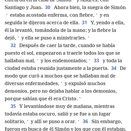
entraron en la casa de Simón
y Andrés, con
30
Santiago y Juan.
Ahora bien, la suegra de Simón
+
+
estaba acostada enferma, con fiebre,
y en
31
seguida le dijeron acerca de ella.
Y, yendo a ella,
él la levantó, tomándola de la mano; y la fiebre la
+
+
dejó,
y ella se puso a ministrarles.
32
Después de caer la tarde, cuando se había
puesto el sol, empezaron a traerle todos los que se
+
+
33
hallaban mal,
y los endemoniados;
y toda la
34
ciudad estaba reunida justamente a la puerta.
De
modo que curó a muchos que se hallaban mal de
+
diversas enfermedades,
y expulsó muchos
demonios, pero no dejaba hablar a los demonios,
+
porque sabían que él era Cristo.
35
Y levantándose muy de mañana, mientras
todavía estaba oscuro, salió y se fue a un lugar
+
+
36
solitario,
y allí se puso a orar.
Sin embargo,
fueron en busca de él Simón y los que con él estaban,