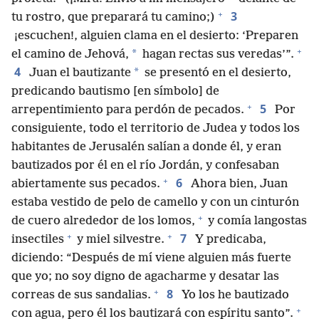
+
3
tu rostro, que preparará tu camino;)
¡escuchen!, alguien clama en el desierto: ‘Preparen
+
*
el camino de Jehová,
hagan rectas sus veredas’”.
4
*
Juan el bautizante
se presentó en el desierto,
predicando bautismo [en símbolo] de
+
5
arrepentimiento para perdón de pecados.
Por
consiguiente, todo el territorio de Judea y todos los
habitantes de Jerusalén salían a donde él, y eran
bautizados por él en el río Jordán, y confesaban
+
6
abiertamente sus pecados.
Ahora bien, Juan
estaba vestido de pelo de camello y con un cinturón
+
de cuero alrededor de los lomos,
y comía langostas
+
+
7
insectiles
y miel silvestre.
Y predicaba,
diciendo: “Después de mí viene alguien más fuerte
que yo; no soy digno de agacharme y desatar las
+
8
correas de sus sandalias.
Yo los he bautizado
+
con agua, pero él los bautizará con espíritu santo”.