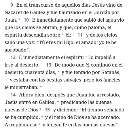
9
En el transcurso de aquellos días Jesús vino de
Nazaret de Galilea y fue bautizado en el Jordán por
+
10
Juan.
E inmediatamente que subió del agua vio
que los cielos se abrían, y que, como paloma, el
+
11
*
espíritu descendía sobre
él;
y de los cielos
salió una voz: “Tú eres mi Hijo, el amado; yo te he
+
aprobado”.
12
*
E inmediatamente el espíritu
lo impelió a
+
13
irse al desierto.
De modo que él continuó en el
+
desierto cuarenta días,
y fue tentado por Satanás,
+
y estaba con las bestias salvajes, pero los ángeles
+
le ministraban.
14
Ahora bien, después que Juan fue arrestado,
+
Jesús entró en Galilea,
predicando las buenas
+
15
nuevas de Dios
y diciendo: “El tiempo señalado
+
se ha cumplido,
y el reino de Dios se ha acercado.
+
Arrepiéntanse
y tengan fe en las buenas nuevas”.