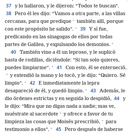
37
y lo hallaron, y le dijeron: “Todos te buscan”.
38
Pero él les dijo: “Vamos a otra parte, a las villas
+
cercanas, para que predique
también allí, porque
+
39
con este propósito he salido”.
Y sí fue,
predicando en las sinagogas de ellos por todas
+
partes de Galilea, y expulsando los demonios.
40
También vino a él un leproso, y le suplicó
hasta de rodillas, diciéndole: “Si tan solo quieres,
+
41
puedes limpiarme”.
Con esto, él se enterneció,
+
y extendió la mano y lo tocó, y le dijo: “Quiero. Sé
+
42
limpio”.
E inmediatamente la lepra
+
43
desapareció de él, y quedó limpio.
Además, le
44
dio órdenes estrictas y en seguida lo despidió,
y
le dijo: “Mira que no digas nada a nadie; mas ve,
+
muéstrate al sacerdote
y ofrece a favor de tu
+
limpieza las cosas que Moisés prescribió,
para
+
45
testimonio a ellos”.
Pero después de haberse