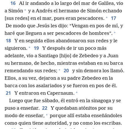
16
Al ir andando a lo largo del mar de Galilea, vio
+
a Simón
y a Andrés el hermano de Simón echando
+
17
[sus redes] en el mar, pues eran pescadores.
De modo que Jesús les dijo: “Vengan en pos de mí, y
+
haré que lleguen a ser pescadores de hombres”.
18
Y en seguida ellos abandonaron sus redes y le
+
19
siguieron.
Y después de ir un poco más
adelante, vio a Santiago [hijo] de Zebedeo y a Juan
su hermano, de hecho, mientras estaban en su barca
+
20
remendando sus redes;
y sin demora los llamó.
Ellos, a su vez, dejaron a su padre Zebedeo en la
barca con los asalariados y se fueron en pos de él.
+
21
Y entraron en Capernaum.
Luego que fue sábado, él entró en la sinagoga y se
22
puso a enseñar.
Y quedaban atónitos por su
+
modo de enseñar,
porque allí estaba enseñándoles
como quien tiene autoridad, y no como los escribas.