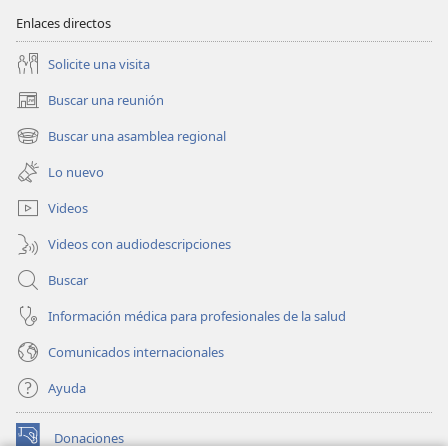
Enlaces directos
Solicite una visita
Buscar una reunión
(abre
una
Buscar una asamblea regional
(abre
nueva
una
ventana)
Lo nuevo
nueva
ventana)
Videos
Videos con audiodescripciones
Buscar
Información médica para profesionales de la salud
Comunicados internacionales
Ayuda
Donaciones
(abre