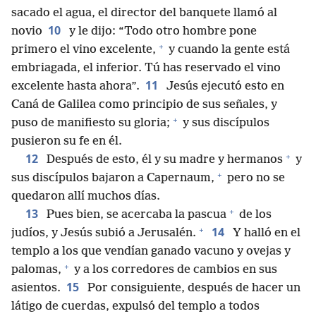
sacado el agua, el director del banquete llamó al
10
novio
y le dijo: “Todo otro hombre pone
+
primero el vino excelente,
y cuando la gente está
embriagada, el inferior. Tú has reservado el vino
11
excelente hasta ahora”.
Jesús ejecutó esto en
Caná de Galilea como principio de sus señales, y
+
puso de manifiesto su gloria;
y sus discípulos
pusieron su fe en él.
+
12
Después de esto, él y su madre y hermanos
y
+
sus discípulos bajaron a Capernaum,
pero no se
quedaron allí muchos días.
+
13
Pues bien, se acercaba la pascua
de los
+
14
judíos, y Jesús subió a Jerusalén.
Y halló en el
templo a los que vendían ganado vacuno y ovejas y
+
palomas,
y a los corredores de cambios en sus
15
asientos.
Por consiguiente, después de hacer un
látigo de cuerdas, expulsó del templo a todos