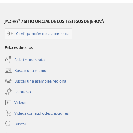
®
JW.ORG
/ SITIO OFICIAL DE LOS TESTIGOS DE JEHOVÁ
Configuración de la apariencia
Enlaces directos
Solicite una visita
Buscar una reunión
(abre
una
Buscar una asamblea regional
(abre
nueva
una
ventana)
Lo nuevo
nueva
ventana)
Videos
Videos con audiodescripciones
Buscar