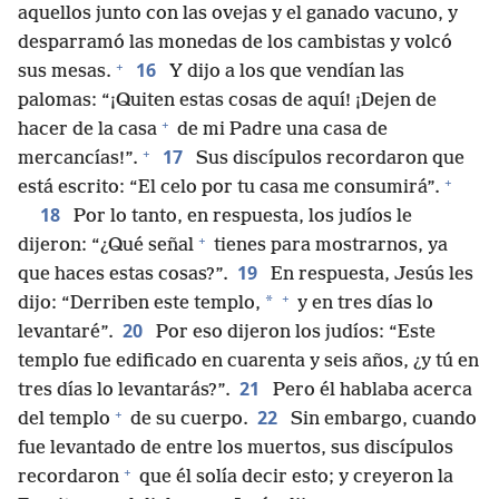
aquellos junto con las ovejas y el ganado vacuno, y
desparramó las monedas de los cambistas y volcó
+
16
sus mesas.
Y dijo a los que vendían las
palomas: “¡Quiten estas cosas de aquí! ¡Dejen de
+
hacer de la casa
de mi Padre una casa de
+
17
mercancías!”.
Sus discípulos recordaron que
+
está escrito: “El celo por tu casa me consumirá”.
18
Por lo tanto, en respuesta, los judíos le
+
dijeron: “¿Qué señal
tienes para mostrarnos, ya
19
que haces estas cosas?”.
En respuesta, Jesús les
+
*
dijo: “Derriben este templo,
y en tres días lo
20
levantaré”.
Por eso dijeron los judíos: “Este
templo fue edificado en cuarenta y seis años, ¿y tú en
21
tres días lo levantarás?”.
Pero él hablaba acerca
+
22
del templo
de su cuerpo.
Sin embargo, cuando
fue levantado de entre los muertos, sus discípulos
+
recordaron
que él solía decir esto; y creyeron la