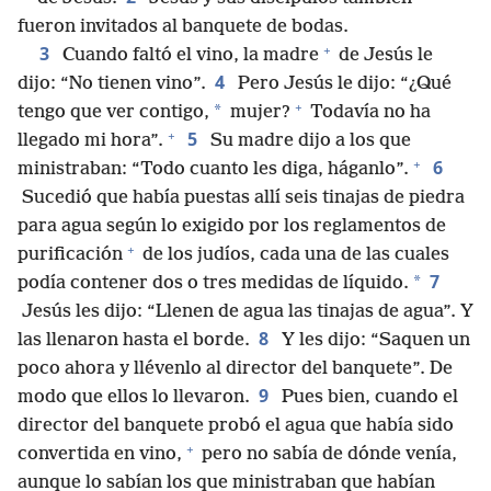
fueron invitados al banquete de bodas.
+
3
Cuando faltó el vino, la madre
de Jesús le
4
dijo: “No tienen vino”.
Pero Jesús le dijo: “¿Qué
+
*
tengo que ver contigo,
mujer?
Todavía no ha
+
5
llegado mi hora”.
Su madre dijo a los que
+
6
ministraban: “Todo cuanto les diga, háganlo”.
Sucedió que había puestas allí seis tinajas de piedra
para agua según lo exigido por los reglamentos de
+
purificación
de los judíos, cada una de las cuales
7
*
podía contener dos o tres medidas de líquido.
Jesús les dijo: “Llenen de agua las tinajas de agua”. Y
8
las llenaron hasta el borde.
Y les dijo: “Saquen un
poco ahora y llévenlo al director del banquete”. De
9
modo que ellos lo llevaron.
Pues bien, cuando el
director del banquete probó el agua que había sido
+
convertida en vino,
pero no sabía de dónde venía,
aunque lo sabían los que ministraban que habían