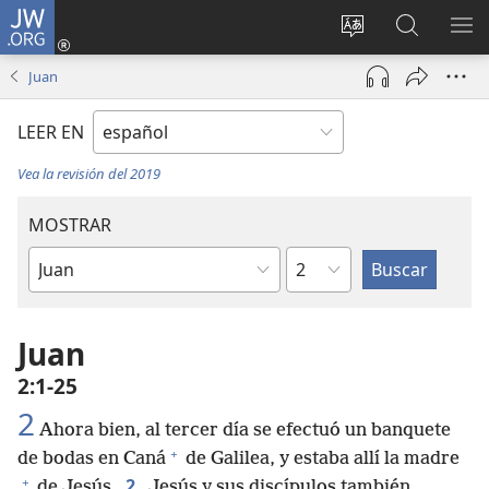
JW.ORG
Iniciar
sesión
Cambiar
Búsqueda
MO
(abre
idioma
en
ME
Juan
una
del sitio
jw.org
nueva
LEER EN
ventana)
Vea la revisión del 2019
MOSTRAR
Capítulo
Libro
de
la
Juan
Biblia
2:1-25
2
Ahora bien, al tercer día se efectuó un banquete
+
de bodas en Caná
de Galilea, y estaba allí la madre
+
2
de Jesús.
Jesús y sus discípulos también