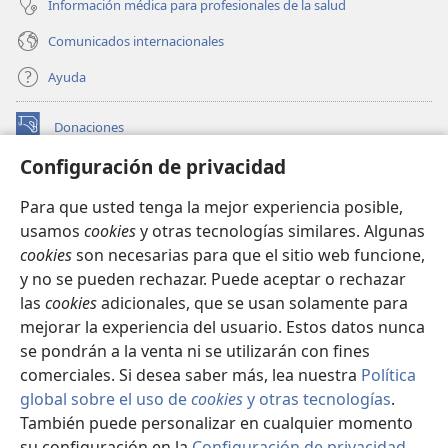
Información médica para profesionales de la salud
Comunicados internacionales
Ayuda
Donaciones
(abre
una
Configuración de privacidad
nueva
BIBLIOTECA EN LÍNEA Watchtower™
(abre
ventana)
Para que usted tenga la mejor experiencia posible,
una
®
JW Hub
usamos
cookies
y otras tecnologías similares. Algunas
nueva
(abre
ventana)
cookies
son necesarias para que el sitio web funcione,
una
®
JW Library
nueva
y no se pueden rechazar. Puede aceptar o rechazar
ventana)
las
cookies
adicionales, que se usan solamente para
Watchtower Library
mejorar la experiencia del usuario. Estos datos nunca
se pondrán a la venta ni se utilizarán con fines
comerciales. Si desea saber más, lea nuestra
Política
global sobre el uso de
cookies
y otras tecnologías
.
Copyright
© 2026 Watch Tower Bible and Tract Society of Pennsylvania.
También puede personalizar en cualquier momento
CONDICIONES DE USO
|
POLÍTICA DE PRIVACIDAD
|
su configuración en la
Configuración de privacidad
.