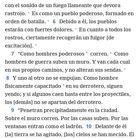
con el sonido de un fuego llameante que devora
+
rastrojo.
Es como un pueblo poderoso, formado en
+
6
orden de batalla.
Debido a él, los pueblos
+
estarán con fuertes dolores.
En cuanto a todos los
rostros, ciertamente recogerán un fulgor [de
+
excitación].
+
7
*
”Como hombres poderosos
corren.
Como
hombres de guerra suben un muro. Y van cada cual
+
en sus propios caminos, y no alteran sus sendas.
8
Y uno al otro no se empujan. Como hombre
*
físicamente capacitado
en su derrotero, siguen
yendo; y si algunos caen hasta entre los proyectiles,
los [demás] no se apartan del derrotero.
9
”Penetran precipitadamente en la ciudad.
Sobre el muro corren. Por las casas suben. Por las
10
ventanas entran como el ladrón.
Delante de él
[la] tierra se ha agitado, [los] cielos se han mecido. El