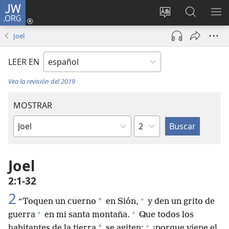
JW.ORG
Iniciar
sesión
Cambiar
Búsqueda
MO
(abre
idioma
en
ME
Joel
una
del sitio
jw.org
nueva
LEER EN
ventana)
Vea la revisión del 2019
MOSTRAR
Capítulo
Libro
de
la
Joel
Biblia
2:1-32
2
+
*
“Toquen un cuerno
en Sión,
y den un grito de
+
+
guerra
en mi santa montaña.
Que todos los
+
*
habitantes de la tierra
se agiten;
¡porque viene el