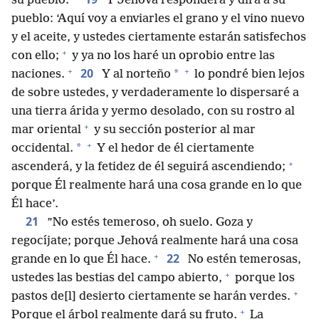
su pueblo.
Y Jehová responderá y dirá a su
pueblo: ‘Aquí voy a enviarles el grano y el vino nuevo
y el aceite, y ustedes ciertamente estarán satisfechos
+
con ello;
y ya no los haré un oprobio entre las
+
+
20
*
naciones.
Y al norteño
lo pondré bien lejos
de sobre ustedes, y verdaderamente lo dispersaré a
una tierra árida y yermo desolado, con su rostro al
+
mar oriental
y su sección posterior al mar
+
*
occidental.
Y el hedor de él ciertamente
+
ascenderá, y la fetidez de él seguirá ascendiendo;
porque Él realmente hará una cosa grande en lo que
Él hace’.
21
”No estés temeroso, oh suelo. Goza y
regocíjate; porque Jehová realmente hará una cosa
+
22
grande en lo que Él hace.
No estén temerosas,
+
ustedes las bestias del campo abierto,
porque los
+
pastos de[l] desierto ciertamente se harán verdes.
+
Porque el árbol realmente dará su fruto.
La