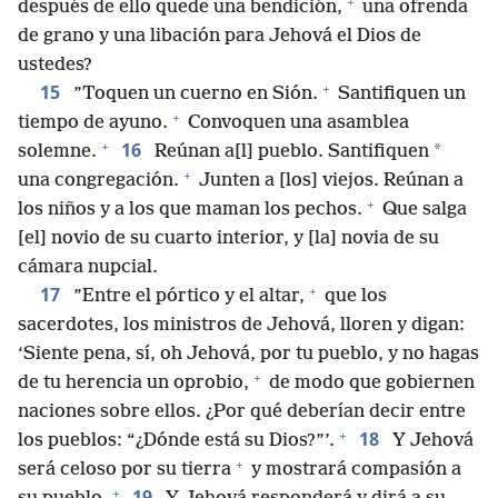
+
después de ello quede una bendición,
una ofrenda
de grano y una libación para Jehová el Dios de
ustedes?
+
15
”Toquen un cuerno en Sión.
Santifiquen un
+
tiempo de ayuno.
Convoquen una asamblea
+
16
*
solemne.
Reúnan a[l] pueblo. Santifiquen
+
una congregación.
Junten a [los] viejos. Reúnan a
+
los niños y a los que maman los pechos.
Que salga
[el] novio de su cuarto interior, y [la] novia de su
cámara nupcial.
+
17
”Entre el pórtico y el altar,
que los
sacerdotes, los ministros de Jehová, lloren y digan:
‘Siente pena, sí, oh Jehová, por tu pueblo, y no hagas
+
de tu herencia un oprobio,
de modo que gobiernen
naciones sobre ellos. ¿Por qué deberían decir entre
+
18
los pueblos: “¿Dónde está su Dios?”’.
Y Jehová
+
será celoso por su tierra
y mostrará compasión a
+
19