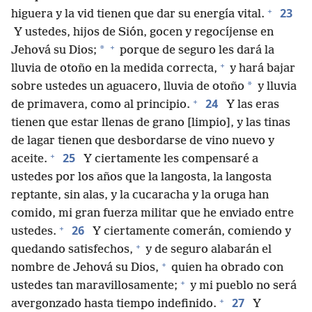
+
23
higuera y la vid tienen que dar su energía vital.
Y ustedes, hijos de Sión, gocen y regocíjense en
+
*
Jehová su Dios;
porque de seguro les dará la
+
lluvia de otoño en la medida correcta,
y hará bajar
*
sobre ustedes un aguacero, lluvia de otoño
y lluvia
+
24
de primavera, como al principio.
Y las eras
tienen que estar llenas de grano [limpio], y las tinas
de lagar tienen que desbordarse de vino nuevo y
+
25
aceite.
Y ciertamente les compensaré a
ustedes por los años que la langosta, la langosta
reptante, sin alas, y la cucaracha y la oruga han
comido, mi gran fuerza militar que he enviado entre
+
26
ustedes.
Y ciertamente comerán, comiendo y
+
quedando satisfechos,
y de seguro alabarán el
+
nombre de Jehová su Dios,
quien ha obrado con
+
ustedes tan maravillosamente;
y mi pueblo no será
+
27
avergonzado hasta tiempo indefinido.
Y