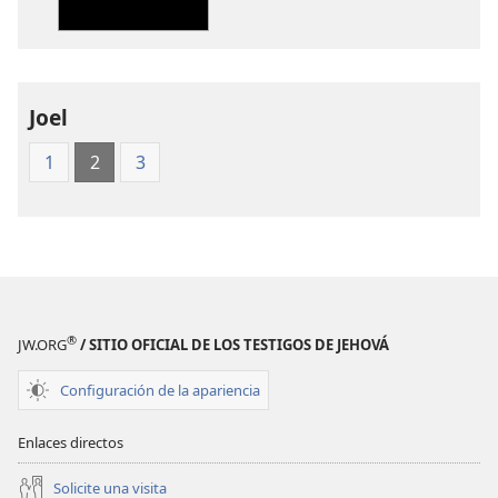
publicaciones
audio
Traducción
Traducción
del
del
Nuevo
Nuevo
Mundo
Mundo
Joel
de
de
1
2
3
las
las
Santas
Santas
Escrituras
Escrituras
(edición
(edición
de 1987)
de 1987)
®
JW.ORG
/ SITIO OFICIAL DE LOS TESTIGOS DE JEHOVÁ
Configuración de la apariencia
Enlaces directos
Solicite una visita