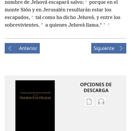
+
nombre de Jehová escapará salvo;
porque en el
monte Sión y en Jerusalén resultarán estar los
+
escapados,
tal como ha dicho Jehová, y entre los
+
*
*
sobrevivientes,
a quienes Jehová llama.”
Anterior
Siguiente
OPCIONES DE
DESCARGA
Opciones
Opciones
de
de
descarga
descarga
de
de