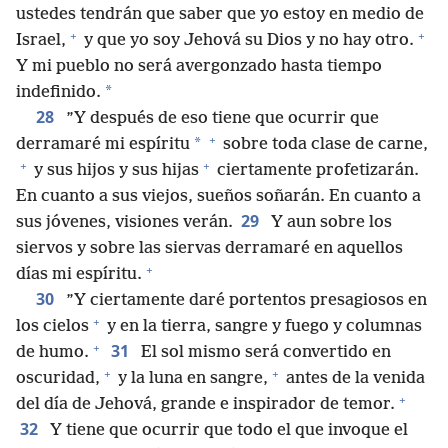
ustedes tendrán que saber que yo estoy en medio de
+
+
Israel,
y que yo soy Jehová su Dios y no hay otro.
Y mi pueblo no será avergonzado hasta tiempo
*
indefinido.
28
”Y después de eso tiene que ocurrir que
+
*
derramaré mi espíritu
sobre toda clase de carne,
+
+
y sus hijos y sus hijas
ciertamente profetizarán.
En cuanto a sus viejos, sueños soñarán. En cuanto a
29
sus jóvenes, visiones verán.
Y aun sobre los
siervos y sobre las siervas derramaré en aquellos
+
días mi espíritu.
30
”Y ciertamente daré portentos presagiosos en
+
los cielos
y en la tierra, sangre y fuego y columnas
+
31
de humo.
El sol mismo será convertido en
+
+
oscuridad,
y la luna en sangre,
antes de la venida
+
del día de Jehová, grande e inspirador de temor.
32
Y tiene que ocurrir que todo el que invoque el