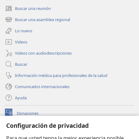
Buscar una reunión
(abre
una
Buscar una asamblea regional
(abre
nueva
una
ventana)
Lo nuevo
nueva
ventana)
Videos
Videos con audiodescripciones
Buscar
Información médica para profesionales de la salud
Comunicados internacionales
Ayuda
Donaciones
(abre
una
Configuración de privacidad
nueva
BIBLIOTECA EN LÍNEA Watchtower™
(abre
ventana)
Para que usted tenga la mejor experiencia posible,