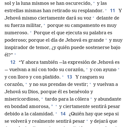
+
sol y la luna mismos se han oscurecido,
y las
+
11
estrellas mismas han retirado su resplandor.
Y
+
Jehová mismo ciertamente dará su voz
delante de
+
su fuerza militar,
porque su campamento es muy
+
numeroso.
Porque el que ejecuta su palabra es
+
poderoso; porque el día de Jehová es grande
y muy
inspirador de temor, ¿y quién puede sostenerse bajo
+
él?”
12
“Y ahora también —la expresión de Jehová es
+
+
— vuelvan a mí con todo su corazón,
y con ayuno
+
13
y con lloro y con plañido.
Y rasguen su
+
+
corazón,
y no sus prendas de vestir;
y vuelvan a
Jehová su Dios, porque él es benévolo y
+
+
misericordioso,
tardo para la cólera
y abundante
+
*
en bondad amorosa,
y ciertamente sentirá pesar
+
14
debido a la calamidad.
¿Quién hay que sepa si
+
se volverá y realmente sentirá pesar
y dejará que