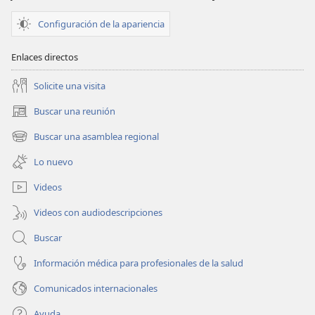
Configuración de la apariencia
Enlaces directos
Solicite una visita
Buscar una reunión
(abre
una
Buscar una asamblea regional
(abre
nueva
una
ventana)
Lo nuevo
nueva
ventana)
Videos
Videos con audiodescripciones
Buscar
Información médica para profesionales de la salud
Comunicados internacionales
Ayuda