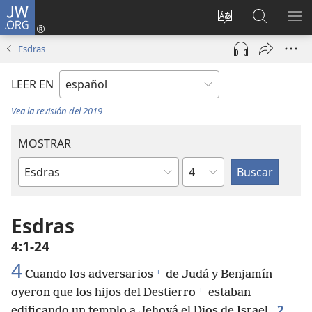
JW.ORG
Iniciar
sesión
Cambiar
Búsqueda
MO
(abre
idioma
en
ME
Esdras
una
del sitio
jw.org
nueva
LEER EN
ventana)
Vea la revisión del 2019
MOSTRAR
Capítulo
Libro
de
la
Esdras
Biblia
4:1-24
4
+
Cuando los adversarios
de Judá y Benjamín
+
oyeron que los hijos del Destierro
estaban
2
edificando un templo a Jehová el Dios de Israel,