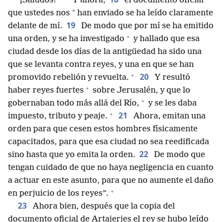
*
“¡Saludos!
Y ahora,
el documento oficial
*
que ustedes nos
han enviado se ha leído claramente
19
delante de mí.
De modo que por mí se ha emitido
+
una orden, y se ha investigado
y hallado que esa
ciudad desde los días de la antigüedad ha sido una
que se levanta contra reyes, y una en que se han
+
20
promovido rebelión y revuelta.
Y resultó
+
haber reyes fuertes
sobre Jerusalén, y que lo
+
gobernaban todo más allá del Río,
y se les daba
+
21
impuesto, tributo y peaje.
Ahora, emitan una
orden para que cesen estos hombres físicamente
capacitados, para que esa ciudad no sea reedificada
22
sino hasta que yo emita la orden.
De modo que
tengan cuidado de que no haya negligencia en cuanto
a actuar en este asunto, para que no aumente el daño
+
en perjuicio de los reyes”.
23
Ahora bien, después que la copia del
documento oficial de Artajerjes el rey se hubo leído