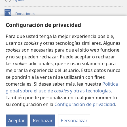
Donaciones
(abre
una
Configuración de privacidad
nueva
BIBLIOTECA EN LÍNEA Watchtower™
(abre
ventana)
Para que usted tenga la mejor experiencia posible,
una
®
JW Hub
usamos
cookies
y otras tecnologías similares. Algunas
nueva
(abre
ventana)
cookies
son necesarias para que el sitio web funcione,
una
®
JW Library
nueva
y no se pueden rechazar. Puede aceptar o rechazar
ventana)
las
cookies
adicionales, que se usan solamente para
Watchtower Library
mejorar la experiencia del usuario. Estos datos nunca
se pondrán a la venta ni se utilizarán con fines
comerciales. Si desea saber más, lea nuestra
Política
global sobre el uso de
cookies
y otras tecnologías
.
Copyright
© 2026 Watch Tower Bible and Tract Society of Pennsylvania.
También puede personalizar en cualquier momento
CONDICIONES DE USO
|
POLÍTICA DE PRIVACIDAD
|
su configuración en la
Configuración de privacidad
.
Mo
CONFIGURACIÓN DE PRIVACIDAD
ín
Aceptar
Rechazar
Personalizar