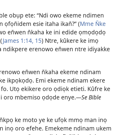
ble obụp ete: “Ndi owo ekeme ndimen
n ọfọn̄idem esie itaha ikan̄?” (
Mme N̄ke
owo en̄wen n̄kaha ke ini edide ọmọdọdọ
(
James 1:14, 15
) Ntre, kûkere ke imọ
a ndikpere erenowo en̄wen ntre idiyakke
renowo en̄wen n̄kaha ekeme ndinam
 ke ikpọkọdọ. Emi ekeme ndinam ekere
fo. Utọ ekikere oro ọdiọk etieti. Kûfre ke
edi oro mbemiso ọdọde enye.
—Se Bible
n̄kpọ ke moto ye ke ufọk mmọ man inọ
n inọ oro efehe. Emekeme ndinam ukem