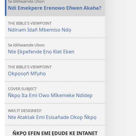
Se Idin̄wamde Ubon
Owo
Ndi Emekpere Erenowo En̄wen Akaha?
Mîkemeke
Ndidep
THE BIBLE'S VIEWPOINT
Ndinam Idan̄ Mbemiso Ndọ
Se Idin̄wamde Ubon
Nte Ẹkpefende Ẹnọ Kiet Eken
THE BIBLE'S VIEWPOINT
Ọkpọsọn̄ Mfụhọ
COVER SUBJECT
N̄kpọ Ita Emi Owo Mîkemeke Ndidep
WAS IT DESIGNED?
Nte Ataktak Emi Esisan̄ade Okop N̄kpọ
N̄KPỌ EFEN EMI ẸDUDE KE INTANET