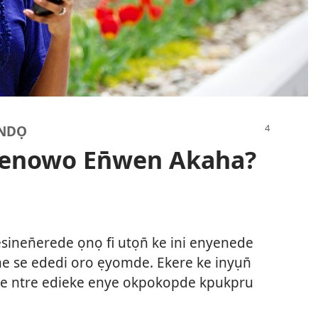
 NDỌ
renowo En̄wen Akaha?
nen̄erede ọnọ fi utọn̄ ke ini enyenede
 se ededi oro ẹyomde. Ekere ke inyụn̄
ere ntre edieke enye okpokopde kpukpru