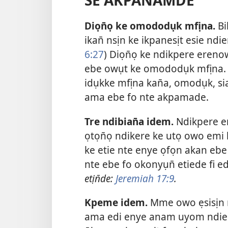
SE AKPANAMDE
Diọn̄ọ ke omododụk mfịna.
Bi
ikan̄ nsịn ke ikpanesịt esie ndie
6:27
) Diọn̄ọ ke ndikpere eren
ebe owụt ke omododụk mfịna. 
idụkke mfịna kan̄a, omodụk, si
ama ebe fo nte akpamade.
Tre ndibian̄a idem.
Ndikpere e
ọtọn̄ọ ndikere ke utọ owo emi
ke etie nte enye ọfọn akan ebe 
nte ebe fo okonyụn̄ etiede fi 
etịn̄de:
Jeremiah 17:9
.
Kpeme idem.
Mme owo ẹsisịn 
ama edi enye anam uyom ndie