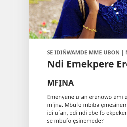
SE IDIN̄WAMDE MME UBON |
Ndi Emekpere E
MFỊNA
Emenyene ufan erenowo emi esi
mfịna. Mbufo mbiba ẹmesineme
idi ufan, edi ndi ebe fo ekpek
se mbufo ẹsinemede?