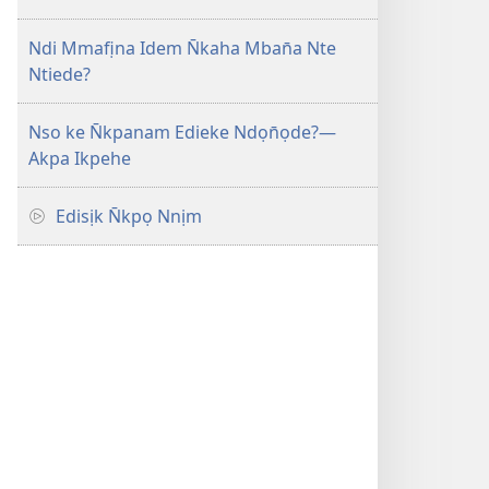
Ndi Mmafịna Idem N̄kaha Mban̄a Nte
Ntiede?
Nso ke N̄kpanam Edieke Ndọn̄ọde?—
Akpa Ikpehe
Edisịk N̄kpọ Nnịm