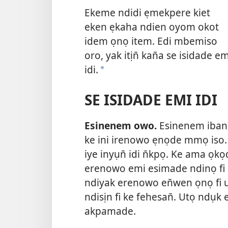
Ekeme ndidi ẹmekpere kiet
eken ẹkaha ndien oyom okot
idem ọnọ item. Edi mbemiso
oro, yak itịn̄ kan̄a se isidade em
idi.
*
SE ISIDADE EMI IDI
Esinenem owo.
Esinenem iban
ke ini irenowo ẹnọde mmọ iso
iye inyụn̄ idi n̄kpọ. Ke ama ọ
erenowo emi esimade ndinọ fi u
ndiyak erenowo en̄wen ọnọ fi 
ndisịn fi ke fehesan̄. Utọ ndụk
akpamade.