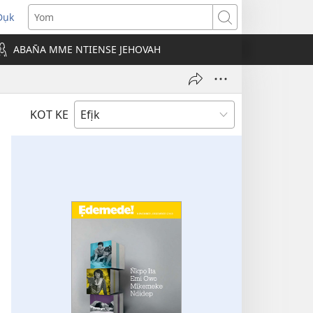
Dụk
opens
Yom
new
ABAN̄A MME NTIENSE JEHOVAH
indow)
KOT KE