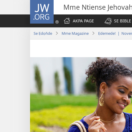
JW.ORG
Mme Ntiense Jehova
AKPA PAGE
SE BIBLE
Se Ẹdọn̄de
Mme Magazine
Ẹdemede! | Nove