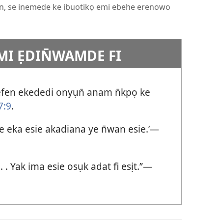
wan, se inemede ke ibuotikọ emi ebehe erenowo
MI ẸDIN̄WAMDE FI
 efen ekededi onyụn̄ anam n̄kpọ ke
7:9
.
e eka esie akadiana ye n̄wan esie.’—
. . Yak ima esie osụk adat fi esịt.”—