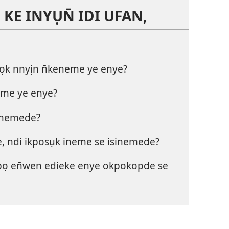
KE INYỤN̄ IDI UFAN,
k nnyịn n̄keneme ye enye?
me ye enye?
sinemede?
, ndi ikposụk ineme se isinemede?
kpọ en̄wen edieke enye okpokopde se