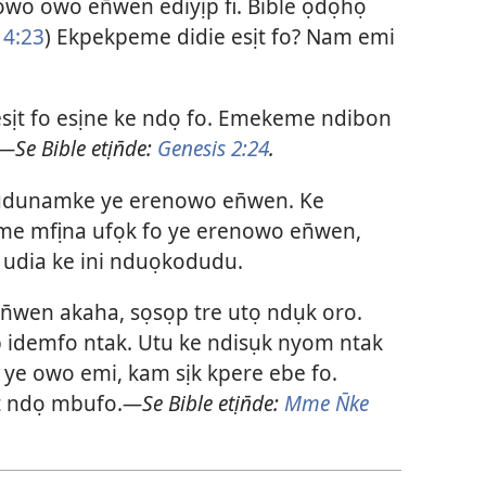
owo owo en̄wen ediyịp fi. Bible ọdọhọ
 4:23
) Ekpekpeme didie esịt fo? Nam emi
sịt fo esịne ke ndọ fo. Emekeme ndibon
—Se Bible etịn̄de:
Genesis 2:24
.
ûdunamke ye erenowo en̄wen. Ke
me mfịna ufọk fo ye erenowo en̄wen,
a udia ke ini nduọkodudu.
̄wen akaha, sọsọp tre utọ ndụk oro.
ụp idemfo ntak. Utu ke ndisụk nyom ntak
ye owo emi, kam sịk kpere ebe fo.
t ndọ mbufo.
—Se Bible etịn̄de:
Mme N̄ke