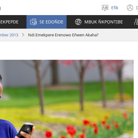
h
Efịk
Mek
(
usem
 EKPEPDE
SE ẸDỌN̄DE
MBỤK N̄KPỌNTỊBE
w
mber 2013
Ndi Emekpere Erenowo En̄wen Akaha?