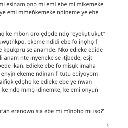
 emi esinam ọnọ mi emi ebe mi mîkemeke
nye emi mmen̄kemeke ndineme ye ebe
họ ke mbon oro ẹdọde ndọ “ẹyekụt ukụt”
 uwụtn̄kpọ, ekeme ndidi ebe fo inọhọ fi
e kpukpru se anamde. N̄ko edieke edide
i anam nte inyeneke se itịbede, esịt
ede ikan̄. Edieke ebe fo mîsụk imaha
, enyịn ekeme ndinan fi tutu ediyoyom
aifiọk ẹdọhọ ke edieke ebe ye n̄wan
, ke ndọ mmọ idinemke, ke emi onyụn̄
ufan erenowo sia ebe mi mînọhọ mi iso?’