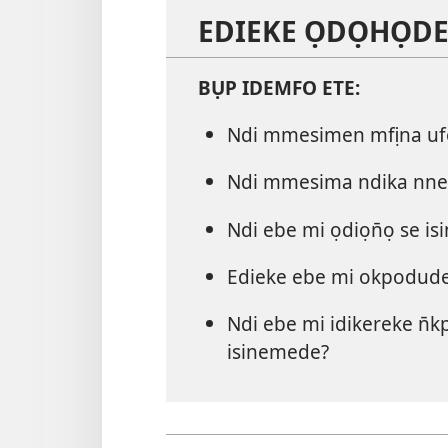
EDIEKE ỌDỌHỌDE 
BỤP IDEMFO ETE:
Ndi mmesimen mfịna ufọ
Ndi mmesima ndika nne
Ndi ebe mi ọdiọn̄ọ se i
Edieke ebe mi okpodude
Ndi ebe mi idikereke n̄
isinemede?