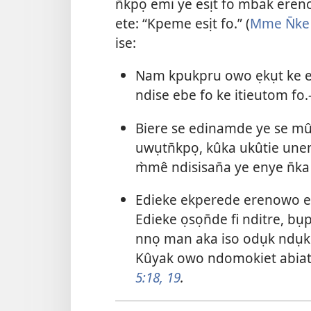
n̄kpọ emi ye esịt fo mbak eren
ete: “Kpeme esịt fo.” (
Mme N̄ke
ise:
Nam kpukpru owo ẹkụt ke e
ndise ebe fo ke itieutom fo.
Biere se edinamde ye se m
uwụtn̄kpọ, kûka ukûtie une
m̀mê ndisisan̄a ye enye n̄k
Edieke ekperede erenowo en
Edieke ọsọn̄de fi nditre, b
nnọ man aka iso odụk ndụk 
Kûyak owo ndomokiet abia
5:18, 19
.