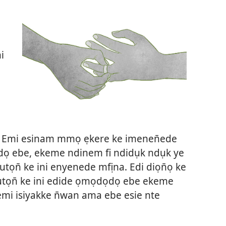
i
. Emi esinam mmọ ẹkere ke imenen̄ede
kọdọ ebe, ekeme ndinem fi ndidụk ndụk ye
tọn̄ ke ini enyenede mfịna. Edi diọn̄ọ ke
utọn̄ ke ini edide ọmọdọdọ ebe ekeme
 emi isiyakke n̄wan ama ebe esie nte