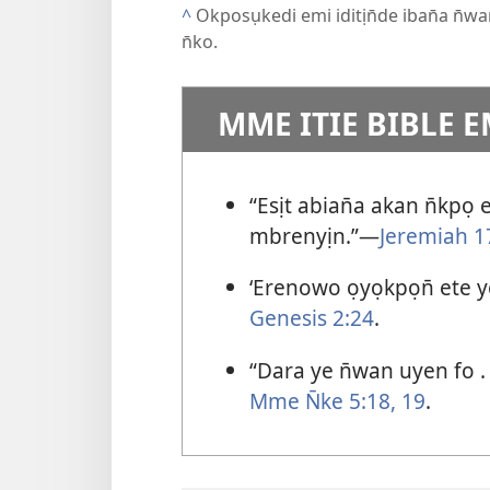
^
Okposụkedi emi iditịn̄de iban̄a n̄
n̄ko.
MME ITIE BIBLE E
“Esịt abian̄a akan n̄kpọ
mbrenyịn.”—
Jeremiah 1
‘Erenowo ọyọkpọn̄ ete y
Genesis 2:24
.
“Dara ye n̄wan uyen fo . 
Mme N̄ke 5:18, 19
.