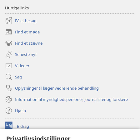
Hurtige links
Få et besøg
Find et møde
(åbner
nyt
Find et stævne
(åbner
vindue)
nyt
Seneste nyt
vindue)
Videoer
Søg
Oplysninger til læger vedrørende behandling
Information til myndighedspersoner, journalister og forskere
Hjælp
Bidrag
(åbner
nyt
Privatlivsindstillinger