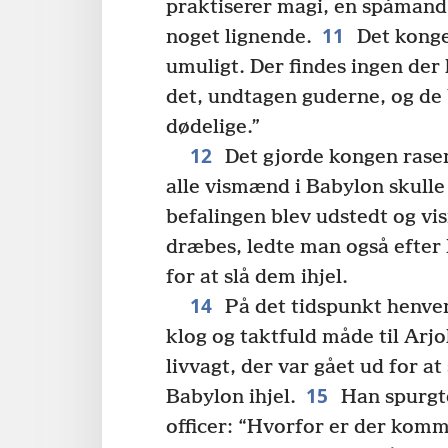
praktiserer magi, en spåmand
11
noget lignende.
Det konge
umuligt. Der findes ingen der
det, undtagen guderne, og de 
dødelige.”
12
Det gjorde kongen rasen
alle vismænd i Babylon skulle
befalingen blev udstedt og v
dræbes, ledte man også efter
for at slå dem ihjel.
14
På det tidspunkt henven
klog og taktfuld måde til Arj
livvagt, der var gået ud for a
15
Babylon ihjel.
Han spurgt
officer: “Hvorfor er der komm