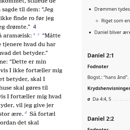
nkommet, stillede de
Drømmen tyde
sagde til dem: “Jeg
ikke finde ro før jeg
Riget som en
4
jeg drømte.”
Daniel bliver æ
c
*
å aramæisk:
“Måtte
e tjenere hvad du har
 hvad det betyder.”
Daniel 2:1
e: “Dette er min
Fodnoter
vis I ikke fortæller mig
Bogst.: “hans ånd”.
t betyder, skal I
huse skal gøres til
Krydshenvisninge
s I fortæller mig hvad
a
Da 4:4, 5
der, vil jeg give jer
d
stor ære.
Så fortæl
Daniel 2:2
ordan det skal
Fodnoter