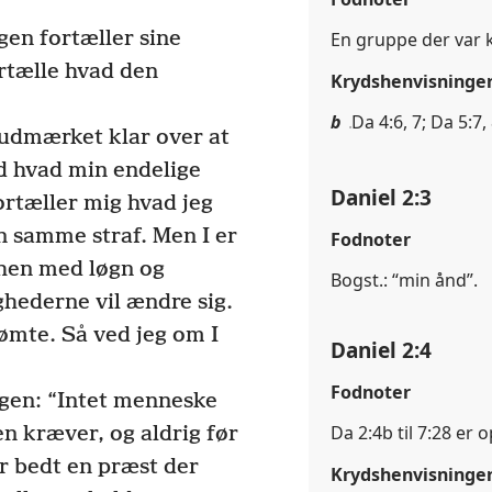
gen fortæller sine
En gruppe der var 
rtælle hvad den
Krydshenvisninge
b
Da 4:6, 7; Da 5:7,
udmærket klar over at
ved hvad min endelige
Daniel 2:3
ortæller mig hvad jeg
n samme straf. Men I er
Fodnoter
 hen med løgn og
Bogst.: “min ånd”.
hederne vil ændre sig.
ømte. Så ved jeg om I
Daniel 2:4
Fodnoter
gen: “Intet menneske
Da 2:4b til 7:28 er
n kræver, og aldrig før
er bedt en præst der
Krydshenvisninge