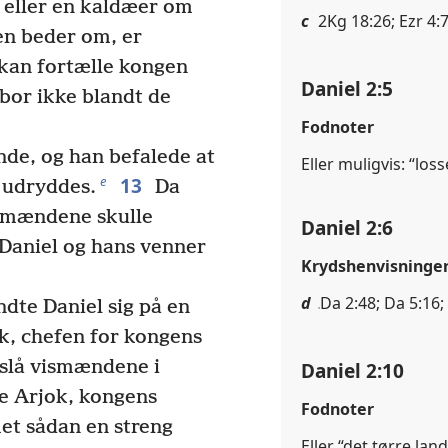
 eller en kaldæer om
c
2Kg 18:26; Ezr 4:7
n beder om, er
 kan fortælle kongen
Daniel 2:5
bor ikke blandt de
Fodnoter
de, og han befalede at
Eller muligvis: “lo
13
e
 udryddes.
Da
ismændene skulle
Daniel 2:6
 Daniel og hans venner
Krydshenvisninge
d
Da 2:48; Da 5:16;
dte Daniel sig på en
ok, chefen for kongens
t slå vismændene i
Daniel 2:10
e Arjok, kongens
Fodnoter
et sådan en streng
Eller “det tørre land