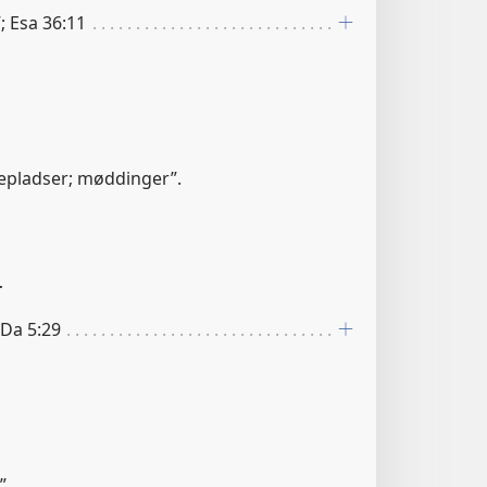
; Esa 36:11
ssepladser; møddinger”.
r
 Da 5:29
”.