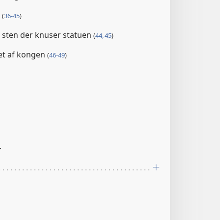
s
(
36-45
)
 sten der knuser statuen
(
44, 45
)
ret af kongen
(
46-49
)
r