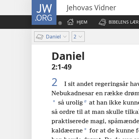
JW.ORG
Jehovas Vidner
HJEM
BIBELENS LÆR
Daniel
2
Daniel
2:1-49
2
I sit andet regeringsår h
Nebukadnesar en række drøm
a
*
så urolig
at han ikke kunn
så ordre til at man skulle tilk
praktiserede magi, spåmænd
*
kaldæerne
for at de kunne 