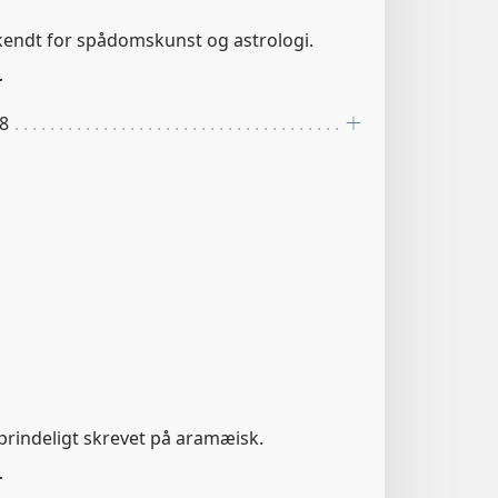
kendt for spådomskunst og astrologi.
r
 8
 oprindeligt skrevet på aramæisk.
r