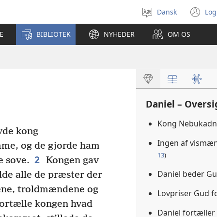
Dansk
Log
Vælg
(å
sprog
ny
E
BIBLIOTEK
NYHEDER
OM OS
vi
Daniel – Oversi
Kong Nebukadne
avde kong
Ingen af vismæ
me, og de gjorde ham
13
)
2
e sove.
Kongen gav
Daniel beder G
alde alle de præster der
ene, troldmændene og
Lovpriser Gud 
fortælle kongen hvad
Daniel fortæll