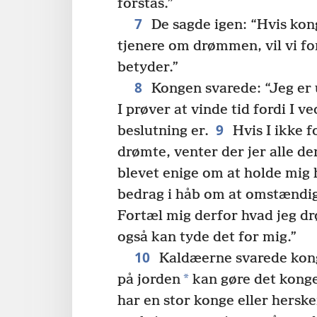
forstås.”
7
De sagde igen: “Hvis kon
tjenere om drømmen, vil vi fo
betyder.”
8
Kongen svarede: “Jeg er 
I prøver at vinde tid fordi I 
9
beslutning er.
Hvis I ikke f
drømte, venter der jer alle de
blevet enige om at holde mig
bedrag i håb om at omstændig
Fortæl mig derfor hvad jeg dr
også kan tyde det for mig.”
10
Kaldæerne svarede kon
*
på jorden
kan gøre det konge
har en stor konge eller hersk