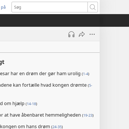
 på
bner
Søg
t
ndue)
gt
sar har en drøm der gør ham urolig
(
1-4
)
ndene kan fortælle hvad kongen drømte
(
5-
ud om hjælp
(
14-18
)
for at have åbenbaret hemmeligheden
(
19-23
)
er kongen om hans drøm
(
24-35
)