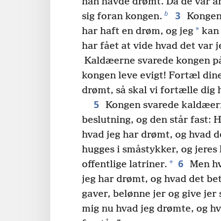
han havde drømt. Da de var a
3
b
sig foran kongen.
Kongen 
*
har haft en drøm, og jeg
kan 
har fået at vide hvad det var 
Kaldæerne svarede kongen p
kongen leve evigt! Fortæl din
drømt, så skal vi fortælle dig
5
Kongen svarede kaldæern
beslutning, og den står fast: H
hvad jeg har drømt, og hvad de
hugges i småstykker, og jeres 
6
*
offentlige latriner.
Men hvi
jeg har drømt, og hvad det bety
gaver, belønne jer og give jer 
mig nu hvad jeg drømte, og hv